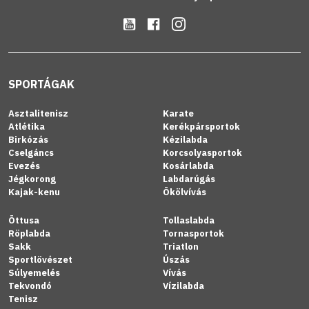
SPORTÁGAK
Asztalitenisz
Karate
Atlétika
Kerékpársportok
Birkózás
Kézilabda
Cselgáncs
Korcsolyasportok
Evezés
Kosárlabda
Jégkorong
Labdarúgás
Kajak-kenu
Ökölvívás
Öttusa
Tollaslabda
Röplabda
Tornasportok
Sakk
Triatlon
Sportlövészet
Úszás
Súlyemelés
Vívás
Tekvondó
Vízilabda
Tenisz