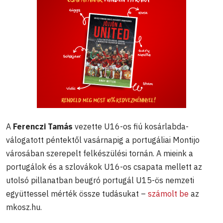
A
Ferenczi Tamás
vezette U16-os fiú kosárlabda-
válogatott péntektől vasárnapig a portugáliai Montijo
városában szerepelt felkészülési tornán. A mieink a
portugálok és a szlovákok U16-os csapata mellett az
utolsó pillanatban beugró portugál U15-ös nemzeti
együttessel mérték össze tudásukat –
számolt be
az
mkosz.hu.