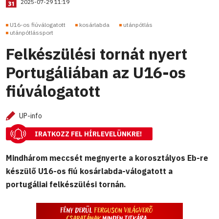
2025-07-29 11:19
U16-os fiúválogatott
kosárlabda
utánpótlás
utánpótlássport
Felkészülési tornát nyert
Portugáliában az U16-os
fiúválogatott
UP-info
IRATKOZZ FEL HÍRLEVELÜNKRE!
Mindhárom meccsét megnyerte a korosztályos Eb-re
készülő U16-os fiú kosárlabda-válogatott a
portugáliai felkészülési tornán.