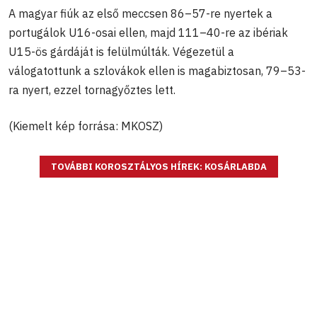
A magyar fiúk az első meccsen 86–57-re nyertek a
portugálok U16-osai ellen, majd 111–40-re az ibériak
U15-ös gárdáját is felülmúlták. Végezetül a
válogatottunk a szlovákok ellen is magabiztosan, 79–53-
ra nyert, ezzel tornagyőztes lett.
(Kiemelt kép forrása: MKOSZ)
TOVÁBBI KOROSZTÁLYOS HÍREK: KOSÁRLABDA