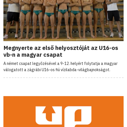
Megnyerte az első helyosztóját az U16-os
vb-n a magyar csapat
A német csapat legyőzésével a 9-12. helyért folytatja a magyar
válogatott a zágrábi U16-os fiú vízilabda-világbajnokságot.