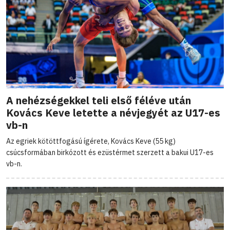
A nehézségekkel teli első féléve után
Kovács Keve letette a névjegyét az U17-es
vb-n
Az egriek kötöttfogású ígérete, Kovács Keve (55 kg)
csúcsformában birkózott és ezüstérmet szerzett a bakui U17-es
vb-n.