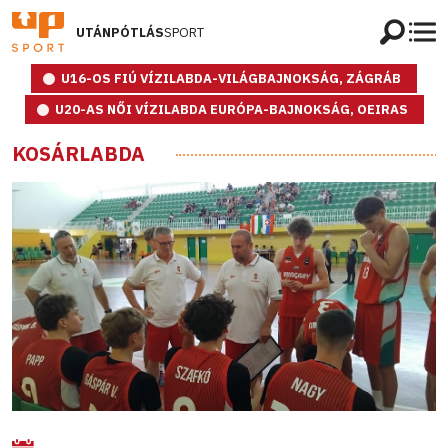
UTÁNPÓTLÁS
SPORT
U16-OS FIÚ VÍZILABDA-VILÁGBAJNOKSÁG, ZÁGRÁB
U20-AS NŐI VÍZILABDA EURÓPA-BAJNOKSÁG, OEIRAS
KOSÁRLABDA