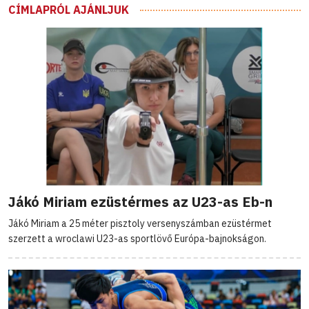
CÍMLAPRÓL AJÁNLJUK
Jákó Miriam ezüstérmes az U23-as Eb-n
Jákó Miriam a 25 méter pisztoly versenyszámban ezüstérmet
szerzett a wroclawi U23-as sportlövő Európa-bajnokságon.