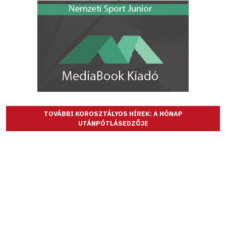
TOVÁBBI KOROSZTÁLYOS HÍREK: A HÓNAP
UTÁNPÓTLÁSEDZŐJE