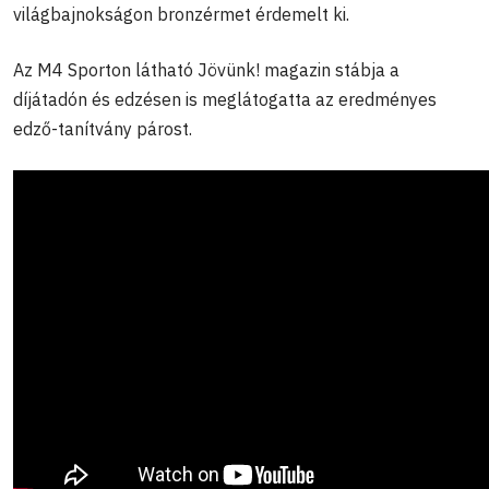
világbajnokságon bronzérmet érdemelt ki.
Az M4 Sporton látható Jövünk! magazin stábja a
díjátadón és edzésen is meglátogatta az eredményes
edző-tanítvány párost.