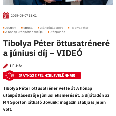
2025-08-07 18:01
Jövünk!
öttusa
utánpótlássport
Tibolya Péter
A hónap utánpótlásedzője
utánpótlás
Tibolya Péter öttusatréneré
a júniusi díj – VIDEÓ
UP-info
IRATKOZZ FEL HÍRLEVELÜNKRE!
Tibolya Péter öttusatréner vette át A hónap
utánpótlásedzője júniusi elismerését, a díjátadón az
M4 Sporton látható Jövünk! magazin stábja is jelen
volt.