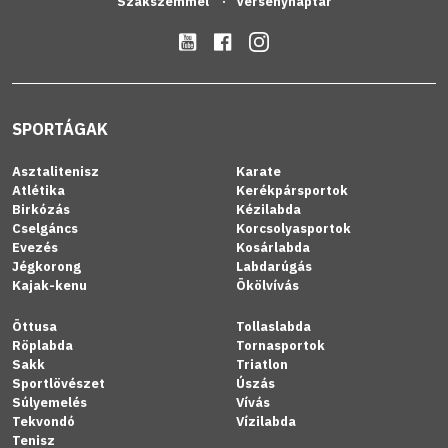
Szakszemmel
Versenynaptár
SPORTÁGAK
Asztalitenisz
Karate
Atlétika
Kerékpársportok
Birkózás
Kézilabda
Cselgáncs
Korcsolyasportok
Evezés
Kosárlabda
Jégkorong
Labdarúgás
Kajak-kenu
Ökölvívás
Öttusa
Tollaslabda
Röplabda
Tornasportok
Sakk
Triatlon
Sportlövészet
Úszás
Súlyemelés
Vívás
Tekvondó
Vízilabda
Tenisz