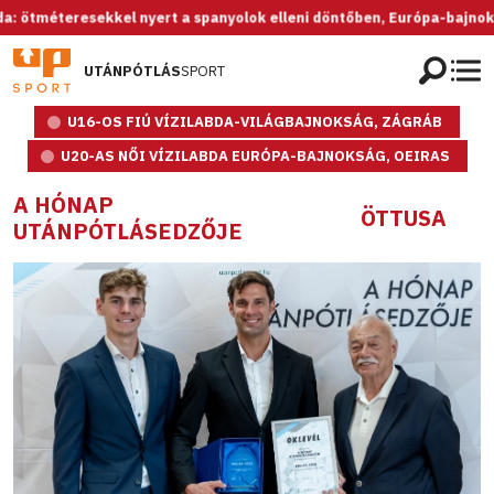
eresekkel nyert a spanyolok elleni döntőben, Európa-bajnok az U20-as
UTÁNPÓTLÁS
SPORT
U16-OS FIÚ VÍZILABDA-VILÁGBAJNOKSÁG, ZÁGRÁB
U20-AS NŐI VÍZILABDA EURÓPA-BAJNOKSÁG, OEIRAS
A HÓNAP
ÖTTUSA
UTÁNPÓTLÁSEDZŐJE