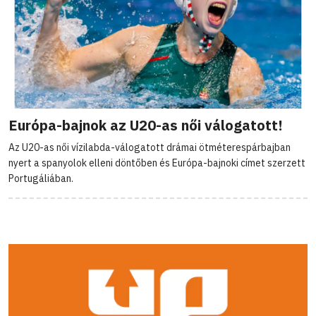
Európa-bajnok az U20-as női válogatott!
Az U20-as női vízilabda-válogatott drámai ötméterespárbajban
nyert a spanyolok elleni döntőben és Európa-bajnoki címet szerzett
Portugáliában.