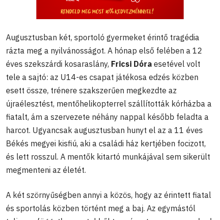
Augusztusban két, sportoló gyermeket érintő tragédia
rázta meg a nyilvánosságot. A hónap első felében a 12
éves szekszárdi kosaraslány,
Fricsi Dóra
esetével volt
tele a sajtó: az U14-es csapat játékosa edzés közben
esett össze, trénere szakszerűen megkezdte az
újraélesztést, mentőhelikopterrel szállították kórházba a
fiatalt, ám a szervezete néhány nappal később feladta a
harcot. Ugyancsak augusztusban hunyt el az a 11 éves
Békés megyei kisfiú, aki a családi ház kertjében focizott,
és lett rosszul. A mentők kitartó munkájával sem sikerült
megmenteni az életét.
A két szörnyűségben annyi a közös, hogy az érintett fiatal
és sportolás közben történt meg a baj. Az egymástól