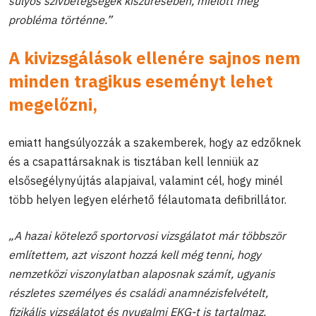
súlyos szívbetegségek kiszűrésében, mielőtt még
probléma történne.”
A kivizsgálások ellenére sajnos nem
minden tragikus eseményt lehet
megelőzni,
emiatt hangsúlyozzák a szakemberek, hogy az edzőknek
és a csapattársaknak is tisztában kell lenniük az
elsősegélynyújtás alapjaival, valamint cél, hogy minél
több helyen legyen elérhető félautomata defibrillátor.
„A hazai kötelező sportorvosi vizsgálatot már többször
említettem, azt viszont hozzá kell még tenni, hogy
nemzetközi viszonylatban alaposnak számít, ugyanis
részletes személyes és családi anamnézisfelvételt,
fizikális vizsgálatot és nyugalmi EKG-t is tartalmaz.