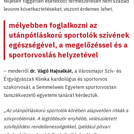
teljesen független esetekből természetesen nem szabad
levonni következtetéseket, viszont érdemes lehet,
mélyebben foglalkozni az
utánpótláskorú sportolók szívének
egészségével, a megelőzéssel és a
sportorvoslás helyzetével
– minderről
dr. Vágó Hajnalkát,
a Városmajor Szív- és
Érgyógyászati Klinika kardiológus és sportorvos
szakorvosát, a Semmelweis Egyetem sportorvostan
tanszékvezető egyetemi tanárát kérdeztük.
„Az utánpótláskorú sportolók körében alapvetően ritkák a
szívproblémák. A legtöbbször enyhébb, veleszületett
szívfejlődési rendellenességekkel, (például pitvari