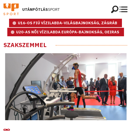
UTÁNPÓTLÁS
SPORT
U16-OS FIÚ VÍZILABDA-VILÁGBAJNOKSÁG, ZÁGRÁB
U20-AS NŐI VÍZILABDA EURÓPA-BAJNOKSÁG, OEIRAS
SZAKSZEMMEL