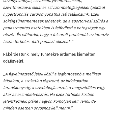
sövényhiánnyal, szívbillentyű-eltérésekkel),
szívritmuszavarokkal és szívizombetegségekkel (például
hypertrophiás cardiomyopathiával) találkozunk. Ezek
sokáig tünetmentesek lehetnek, de a sportorvosi szűrés a
panaszmentes esetekben is felfedheti a betegségek egy
részét. És előfordul, hogy a felsorolt problémák az intenzív
fizikai terhelés alatt panaszt okoznak.”
Rákérdeztünk, mely tünetekre érdemes kiemelten
odafigyelni.
„A figyelmeztető jelek közül a legfontosabb a mellkasi
fájdalom, a szokatlan légszomj, az indokolatlan
fáradékonyság, a szívdobogásérzet, a megszédülés vagy
akár az eszméletvesztés. Ha ezek terhelés közben
jelentkeznek, pláne nagyon komolyan kell venni, de
minden esetben orvoshoz kell menni.”