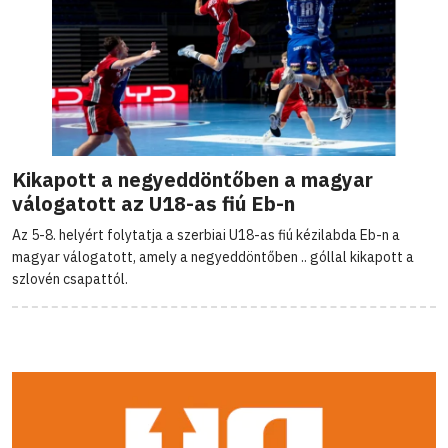
Kikapott a negyeddöntőben a magyar
válogatott az U18-as fiú Eb-n
Az 5-8. helyért folytatja a szerbiai U18-as fiú kézilabda Eb-n a
magyar válogatott, amely a negyeddöntőben .. góllal kikapott a
szlovén csapattól.