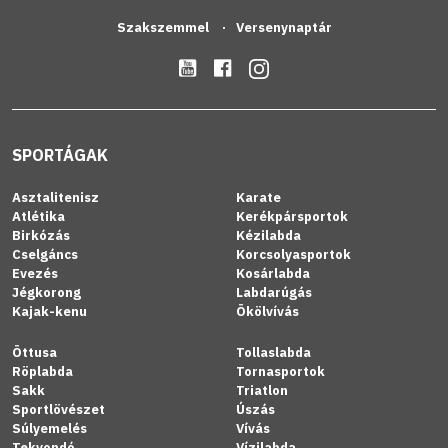
Szakszemmel
Versenynaptár
SPORTÁGAK
Asztalitenisz
Karate
Atlétika
Kerékpársportok
Birkózás
Kézilabda
Cselgáncs
Korcsolyasportok
Evezés
Kosárlabda
Jégkorong
Labdarúgás
Kajak-kenu
Ökölvívás
Öttusa
Tollaslabda
Röplabda
Tornasportok
Sakk
Triatlon
Sportlövészet
Úszás
Súlyemelés
Vívás
Tekvondó
Vízilabda