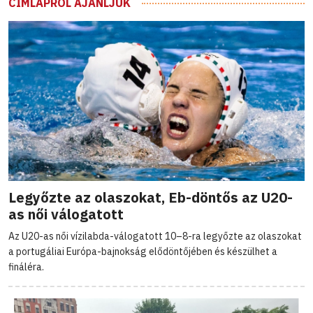
CÍMLAPRÓL AJÁNLJUK
Legyőzte az olaszokat, Eb-döntős az U20-
as női válogatott
Az U20-as női vízilabda-válogatott 10–8-ra legyőzte az olaszokat
a portugáliai Európa-bajnokság elődöntőjében és készülhet a
fináléra.