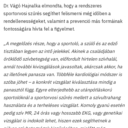
Dr. Vágó Hajnalka elmondta, hogy a rendszeres
sportorvosi szűrés segíthet felismerni még időben a
rendellenességeket, valamint a prevenció más formáinak
fontosságára hívta fel a figyelmet.
„A megelőzés része, hogy a sportoló, a szülő és az edző
tisztában legyen az intő jelekkel. Akinek a családjában
öröklődő szívbetegség van, előfordult hirtelen szívhalál,
annál további kivizsgálások javasoltak, akárcsak akkor, ha
az illetőnek panasza van. Többféle kardiológiai módszer is
szóba jöhet – a konkrét vizsgálat kiválasztása mindig a
panasztól függ. Egyre elterjedtebb az utánpótláskorú
sportolóknál a sportorvosi szűrés mellett a szívultrahang
használata és a terheléses vizsgálat. Komoly gyanú esetén
pedig szív MR, 24 órás vagy hosszabb EKG, vagy genetikai
vizsgálat is indokolt lehet, hiszen ezek segíthetnek a