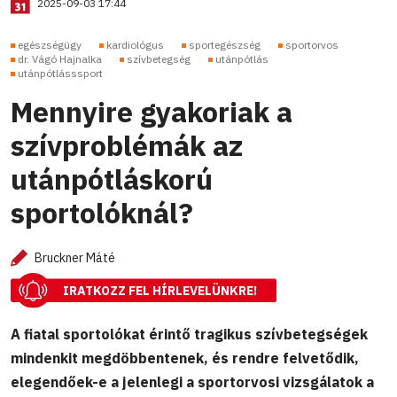
2025-09-03 17:44
egészségügy
kardiológus
sportegészség
sportorvos
dr. Vágó Hajnalka
szívbetegség
utánpótlás
utánpótlásssport
Mennyire gyakoriak a
szívproblémák az
utánpótláskorú
sportolóknál?
Bruckner Máté
IRATKOZZ FEL HÍRLEVELÜNKRE!
A fiatal sportolókat érintő tragikus szívbetegségek
mindenkit megdöbbentenek, és rendre felvetődik,
elegendőek-e a jelenlegi a sportorvosi vizsgálatok a