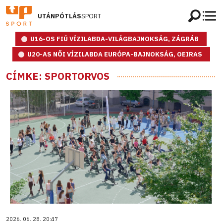
UTÁNPÓTLÁS
SPORT
U16-OS FIÚ VÍZILABDA-VILÁGBAJNOKSÁG, ZÁGRÁB
U20-AS NŐI VÍZILABDA EURÓPA-BAJNOKSÁG, OEIRAS
CÍMKE: SPORTORVOS
2026. 06. 28. 20:47