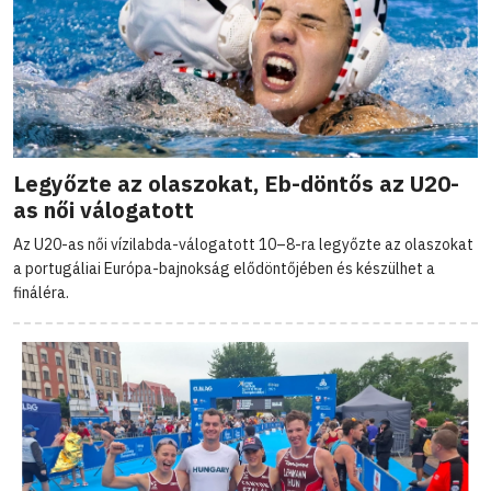
Legyőzte az olaszokat, Eb-döntős az U20-
as női válogatott
Az U20-as női vízilabda-válogatott 10–8-ra legyőzte az olaszokat
a portugáliai Európa-bajnokság elődöntőjében és készülhet a
fináléra.