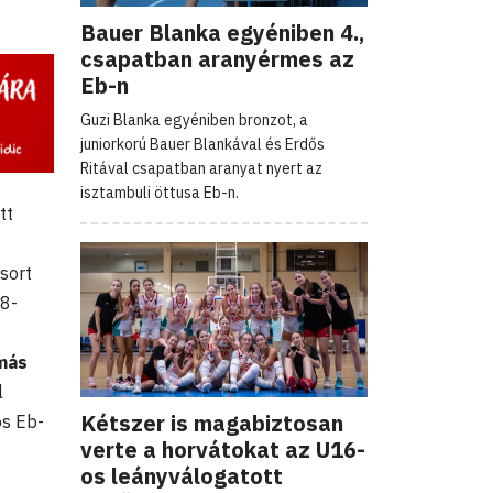
Bauer Blanka egyéniben 4.,
csapatban aranyérmes az
Eb-n
Guzi Blanka egyéniben bronzot, a
juniorkorú Bauer Blankával és Erdős
Ritával csapatban aranyat nyert az
isztambuli öttusa Eb-n.
tt
sort
18-
más
l
Kétszer is magabiztosan
ós Eb-
verte a horvátokat az U16-
os leányválogatott