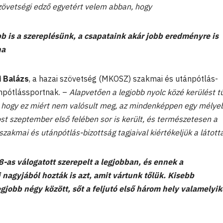
övetségi edző egyetért velem abban, hogy
bb is a szereplésünk, a csapataink akár jobb eredményre is
na
i Balázs
, a hazai szövetség (MKOSZ) szakmai és utánpótlás-
npótlássportnak. –
Alapvetően a legjobb nyolc közé kerülést tű
, hogy ez miért nem valósult meg, az mindenképpen egy mélye
st szeptember első felében sor is került, és természetesen a
 szakmai és utánpótlás-bizottság tagjaival kiértékeljük a látott
as válogatott szerepelt a legjobban, és ennek a
 nagyjából hozták is azt, amit vártunk tőlük. Kisebb
egjobb négy között, sőt a feljutó első három hely valamelyi