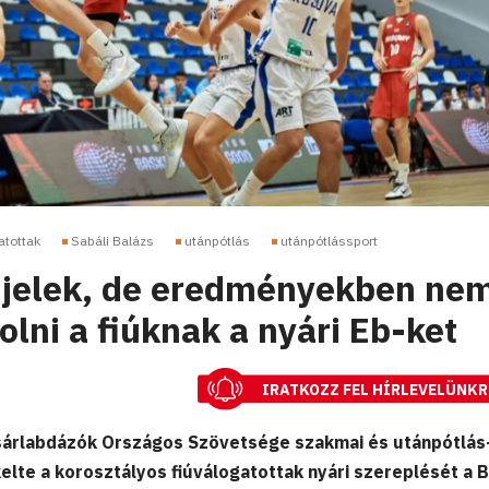
atottak
Sabáli Balázs
utánpótlás
utánpótlássport
ó jelek, de eredményekben ne
olni a fiúknak a nyári Eb-ket
IRATKOZZ FEL HÍRLEVELÜNKR
osárlabdázók Országos Szövetsége szakmai és utánpótlás
elte a korosztályos fiúválogatottak nyári szereplését a B