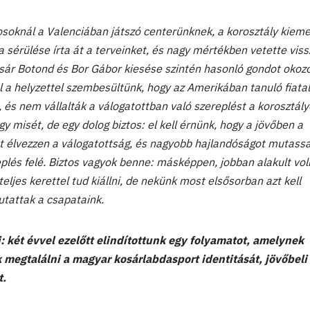
soknál a Valenciában játszó centerünknek, a korosztály kiem
a sérülése írta át a terveinket, és nagy mértékben vetette viss
sár Botond és Bor Gábor kiesése szintén hasonló gondot okozo
 a helyzettel szembesültünk, hogy az Amerikában tanuló fiata
 és nem vállalták a válogatottban való szereplést a korosztály
y misét, de egy dolog biztos: el kell érnünk, hogy a jövőben a
st élvezzen a válogatottság, és nagyobb hajlandóságot mutass
plés felé. Biztos vagyok benne: másképpen, jobban alakult vol
ljes kerettel tud kiállni, de nekünk most elsősorban azt kell
tattak a csapataink.
i: két évvel ezelőtt elindítottunk egy folyamatot, amelynek
 megtalálni a magyar kosárlabdasport identitását, jövőbeli
t.