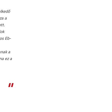
elkedő
za a
tt.
lok
os Eb-
anak a
na ez a