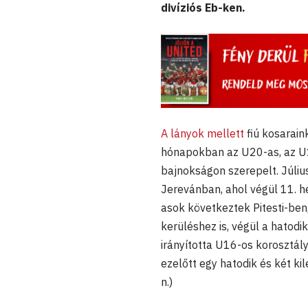
divíziós Eb-ken.
A lányok mellett
fiú kosarain
hónapokban az U20-as, az U1
bajnokságon szerepelt. Júli
Jerevánban, ahol végül 11. h
asok következtek Pitesti-ben
kerüléshez is, végül a hatod
irányította U16-os korosztály
ezelőtt egy hatodik és két ki
n.)