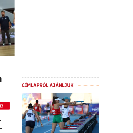
m
CÍMLAPRÓL AJÁNLJUK
E!
-
-