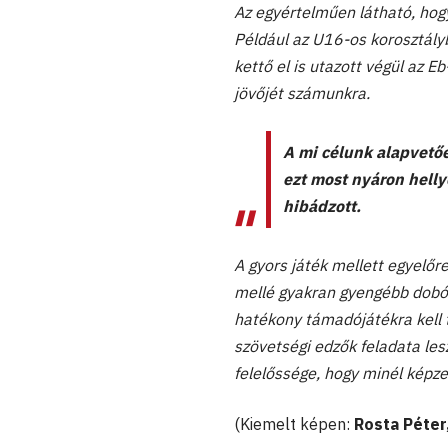
Az egyértelműen látható, hogy
Például az U16-os korosztályb
kettő el is utazott végül az E
jövőjét számunkra.
A mi célunk alapvetőe
ezt most nyáron helly
hibádzott.
A gyors játék mellett egyelőre
mellé gyakran gyengébb dobóte
hatékony támadójátékra kell t
szövetségi edzők feladata le
felelőssége, hogy minél képzet
(Kiemelt képen:
Rosta Péter