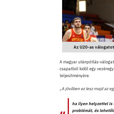
Az U20-as válogatott
A magyar utánpótlás-válogat
csapatból kidől egy vezéregy
teljesítményére.
„A jövőben ez lesz majd az eg
ha ilyen helyzettel i
problémát, és lehetől