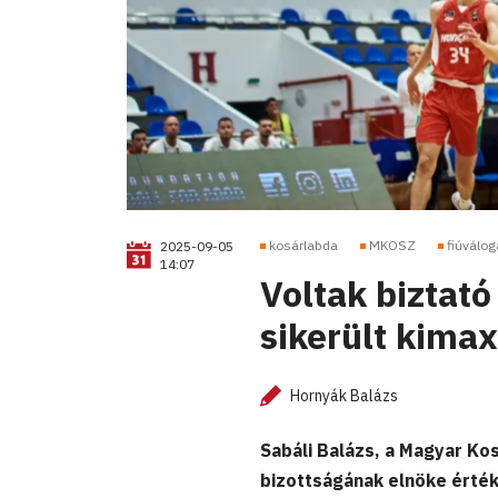
kosárlabda
MKOSZ
fiúválog
2025-09-05
14:07
Voltak biztat
sikerült kimax
Hornyák Balázs
Sabáli Balázs, a Magyar K
bizottságának elnöke érték