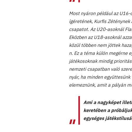
Most nyáron például az U16-o
ígéretének, Kurfis Zéténynek 
csapatot. Az U20-asoknál Fla
Eközben az U18-asoknál azzal
közül többen nem jöttek haza,
n. Ez a téma külön megérne eg
játékosoknak mindig prioritá
nemzeti csapatban való szere
nyár, ha minden együttesünk te
elemeznünk, amit a pályán mu
Ami a nagyképet illet
keretében a próbáljuk
egységes játékstílusá