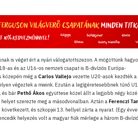
knak is véget ért a nyári válogatottszezon. A mögöttünk hagyo
8-as és az U16-os nemzeti csapat is B-divíziós Európa-
us közepén még a
Carlos Vallejo
vezette U20-asok kezdték a 
elyen végeztek a mieink. Ezután a legígéretesebbnek tűnő U
, és bár
Pethő Ákos
együttese közel állt a legjobb négy közé
ik helyet szerezte meg a másodvonalban. Aztán a
Ferenczi Ta
 következett, és szkopjei 13. hellyel zárta a nyarat. (Egy évve
lencedik helyezés volt a magyar fiúk mérlege a három B-divízi