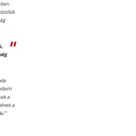
sban.
közülük
tág
k,
még
bda
lletti
sak a
zének a
i.”