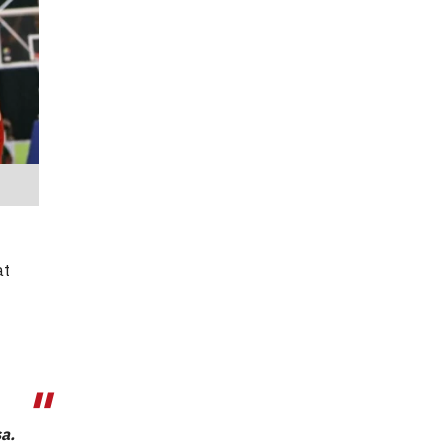
at
a.