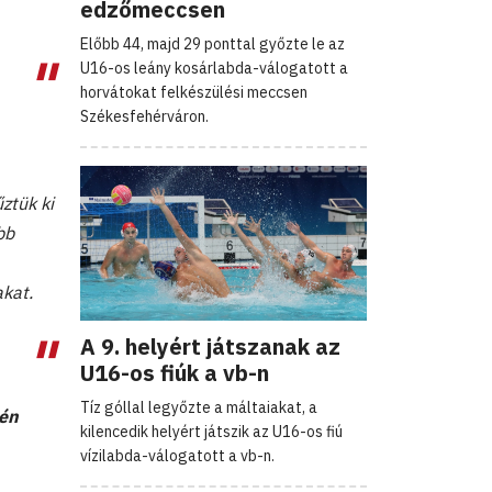
edzőmeccsen
Előbb 44, majd 29 ponttal győzte le az
U16-os leány kosárlabda-válogatott a
horvátokat felkészülési meccsen
Székesfehérváron.
ztük ki
bb
akat.
A 9. helyért játszanak az
U16-os fiúk a vb-n
Tíz góllal legyőzte a máltaiakat, a
kén
kilencedik helyért játszik az U16-os fiú
vízilabda-válogatott a vb-n.