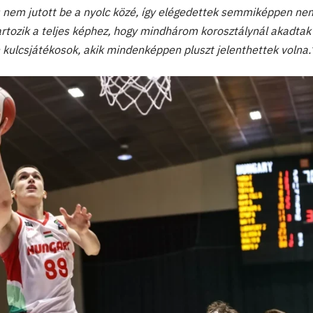
 nem jutott be a nyolc közé, így elégedettek semmiképpen ne
rtozik a teljes képhez, hogy mindhárom korosztálynál akadtak
 kulcsjátékosok, akik mindenképpen pluszt jelenthettek volna.