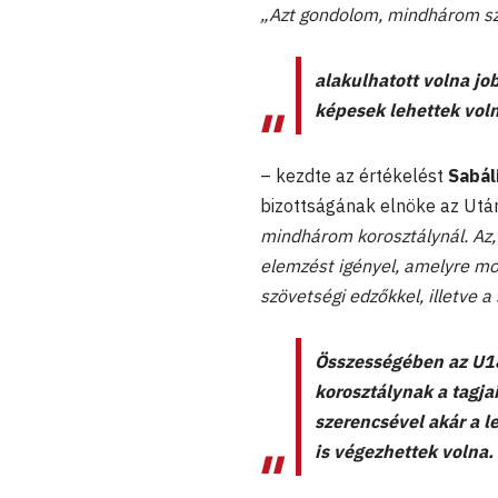
„Azt gondolom, mindhárom sz
alakulhatott volna jo
képesek lehettek vol
– kezdte az értékelést
Sabál
bizottságának elnöke az Utá
mindhárom korosztálynál. Az
elemzést igényel, amelyre mo
szövetségi edzőkkel, illetve a
Összességében az U18-
korosztálynak a tagjai
szerencsével akár a l
is végezhettek volna.