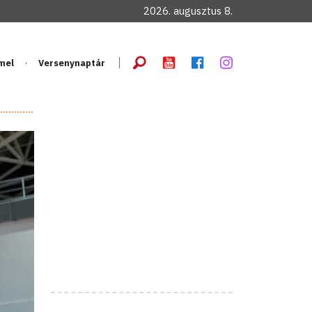
2026. augusztus 8.
mel
Versenynaptár