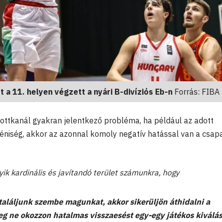
 a 11. helyen végzett a nyári B-divíziós Eb-n
Forrás: FIBA
ottkanál gyakran jelentkező probléma, ha például az adott
éniség, akkor az azonnal komoly negatív hatással van a csap
yik kardinális és javítandó terület számunkra, hogy
s találjunk szembe magunkat, akkor sikerüljön áthidalni a
eg ne okozzon hatalmas visszaesést egy-egy játékos kiválás