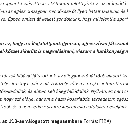
 roppant kevés itthon a kétméter feletti játékos az utánpótlá
an az egész országban mindössze öt ilyen fiatalt találunk, és 
b-re. Éppen emiatt át kellett gondolnunk, hogy mi jelenti a spor
n az, hogy a válogatottjaink gyorsan, agresszívan játszana
el-közzel sikerült is megvalósítani, viszont a hatékonyság 
 túl sok hibával játszottunk, az elfogadhatónál több eladott la
ljesítmény is párosult. A közeljövőben a magas intenzitás me
örekednünk, és ebben kell főleg fejlődnünk. Nyilván, ez nem c
sz, hogy ezt elérje, hanem a hazai kosárlabda-társadalom egés
tebb és a nemzetközi szintre készen álló fiatalokat neveljünk k
, az U18-as válogatott magasembere
Forrás: FIBA)