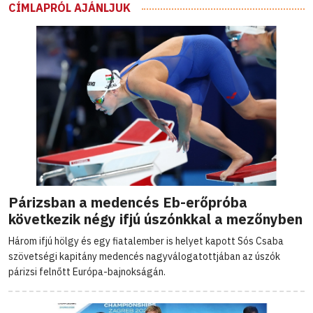
CÍMLAPRÓL AJÁNLJUK
Párizsban a medencés Eb-erőpróba
következik négy ifjú úszónkkal a mezőnyben
Három ifjú hölgy és egy fiatalember is helyet kapott Sós Csaba
szövetségi kapitány medencés nagyválogatottjában az úszók
párizsi felnőtt Európa-bajnokságán.