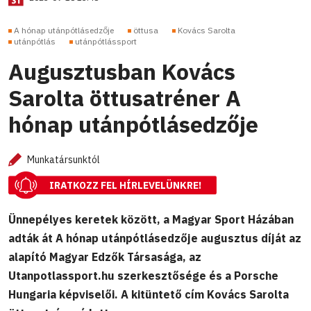
A hónap utánpótlásedzője
öttusa
Kovács Sarolta
utánpótlás
utánpótlássport
Augusztusban Kovács
Sarolta öttusatréner A
hónap utánpótlásedzője
Munkatársunktól
IRATKOZZ FEL HÍRLEVELÜNKRE!
Ünnepélyes keretek között, a Magyar Sport Házában
adták át A hónap utánpótlásedzője augusztus díját az
alapító Magyar Edzők Társasága, az
Utanpotlassport.hu szerkesztősége és a Porsche
Hungaria képviselői. A kitüntető cím Kovács Sarolta