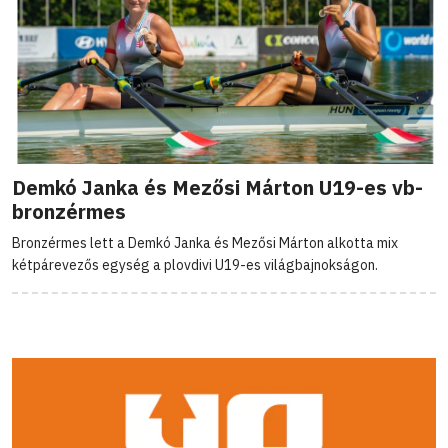
Demkó Janka és Mezősi Márton U19-es vb-
bronzérmes
Bronzérmes lett a Demkó Janka és Mezősi Márton alkotta mix
kétpárevezős egység a plovdivi U19-es világbajnokságon.