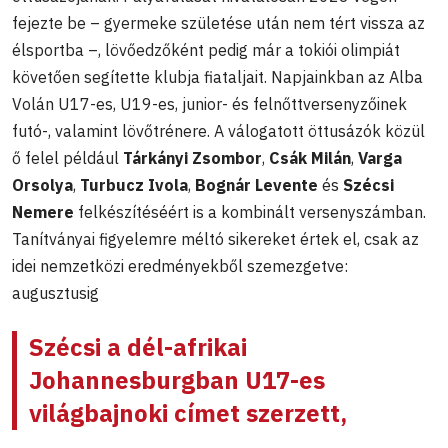
fejezte be – gyermeke születése után nem tért vissza az
élsportba –, lövőedzőként pedig már a tokiói olimpiát
követően segítette klubja fiataljait. Napjainkban az Alba
Volán U17-es, U19-es, junior- és felnőttversenyzőinek
futó-, valamint lövőtrénere. A válogatott öttusázók közül
ő felel például
Tárkányi Zsombor
,
Csák Milán
,
Varga
Orsolya
,
Turbucz Ivola
,
Bognár Levente
és
Szécsi
Nemere
felkészítéséért is a kombinált versenyszámban.
Tanítványai figyelemre méltó sikereket értek el, csak az
idei nemzetközi eredményekből szemezgetve:
augusztusig
Szécsi a dél-afrikai
Johannesburgban U17-es
világbajnoki címet szerzett,