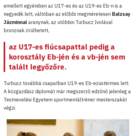
emellett egyéniben az U17-es és az U19-es Eb-n is a
negyedik lett, váltóban az előbbi megméretesen
Balzsay
Jázminnal
aranynak, az utóbbin Turbucz Ivolával
bronznak örülhetett,
az U17-es fiúcsapattal pedig a
korosztály Eb-jén és a vb-jén sem
talált legyőzőre.
Turbucz továbbá csapatban U19-es Eb-ezüstérmes lett.
A közgazdász diplomát már megszerző edzőnő jelenleg a
Testnevelési Egyetem sportmentáltréner mesterszakát
végzi.