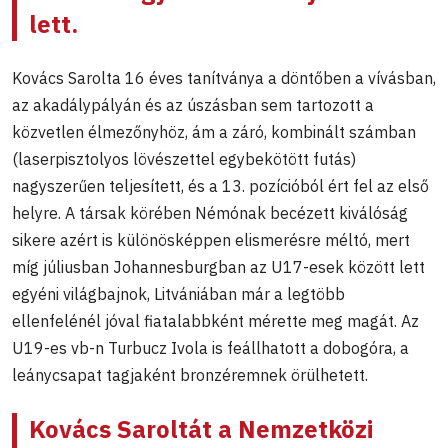
lett.
Kovács Sarolta 16 éves tanítványa a döntőben a vívásban,
az akadálypályán és az úszásban sem tartozott a
közvetlen élmezőnyhöz, ám a záró, kombinált számban
(laserpisztolyos lövészettel egybekötött futás)
nagyszerűen teljesített, és a 13. pozícióból ért fel az első
helyre. A társak körében Némónak becézett kiválóság
sikere azért is különösképpen elismerésre méltó, mert
míg júliusban Johannesburgban az U17-esek között lett
egyéni világbajnok, Litvániában már a legtöbb
ellenfelénél jóval fiatalabbként mérette meg magát. Az
U19-es vb-n Turbucz Ivola is feállhatott a dobogóra, a
leánycsapat tagjaként bronzéremnek örülhetett.
Kovács Saroltát a Nemzetközi