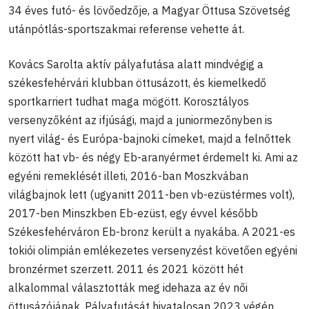
34 éves futó- és lövőedzője, a Magyar Öttusa Szövetség
utánpótlás-sportszakmai referense vehette át.
Kovács Sarolta aktív pályafutása alatt mindvégig a
székesfehérvári klubban öttusázott, és kiemelkedő
sportkarriert tudhat maga mögött. Korosztályos
versenyzőként az ifjúsági, majd a juniormezőnyben is
nyert világ- és Európa-bajnoki címeket, majd a felnőttek
között hat vb- és négy Eb-aranyérmet érdemelt ki. Ami az
egyéni remeklését illeti, 2016-ban Moszkvában
világbajnok lett (ugyanitt 2011-ben vb-ezüstérmes volt),
2017-ben Minszkben Eb-ezüst, egy évvel később
Székesfehérváron Eb-bronz került a nyakába. A 2021-es
tokiói olimpián emlékezetes versenyzést követően egyéni
bronzérmet szerzett. 2011 és 2021 között hét
alkalommal választották meg idehaza az év női
öttusázójának. Pályafutását hivatalosan 2023 végén