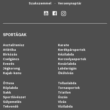
Szakszemmel
Versenynaptár
SPORTÁGAK
Asztalitenisz
Karate
Atlétika
Kerékpársportok
Birkózás
Kézilabda
Cselgáncs
Korcsolyasportok
Evezés
Kosárlabda
Jégkorong
Labdarúgás
Kajak-kenu
Ökölvívás
Öttusa
Tollaslabda
Röplabda
Tornasportok
Sakk
Triatlon
Sportlövészet
Úszás
Súlyemelés
Vívás
Tekvondó
Vízilabda