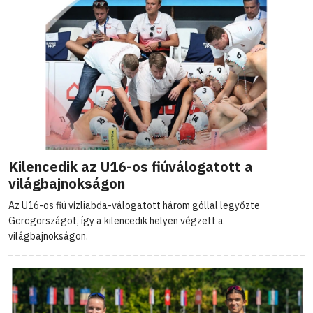
Kilencedik az U16-os fiúválogatott a
világbajnokságon
Az U16-os fiú vízliabda-válogatott három góllal legyőzte
Görögországot, így a kilencedik helyen végzett a
világbajnokságon.