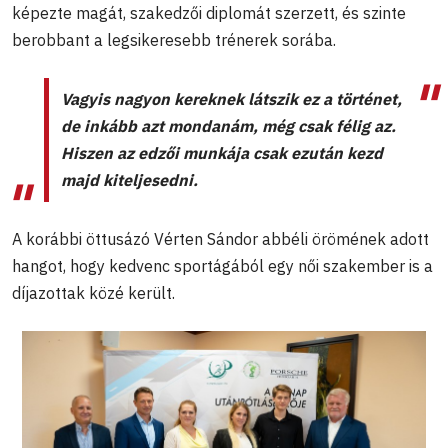
képezte magát, szakedzői diplomát szerzett, és szinte
berobbant a legsikeresebb trénerek sorába.
Vagyis nagyon kereknek látszik ez a történet,
de inkább azt mondanám, még csak félig az.
Hiszen az edzői munkája csak ezután kezd
majd kiteljesedni.
A korábbi öttusázó Vérten Sándor abbéli örömének adott
hangot, hogy kedvenc sportágából egy női szakember is a
díjazottak közé került.