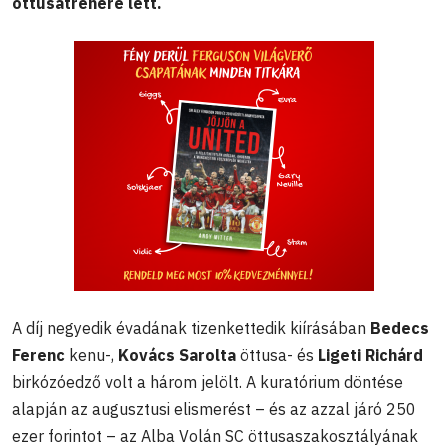
öttusatréneré lett.
A díj negyedik évadának tizenkettedik kiírásában
Bedecs
Ferenc
kenu-,
Kovács Sarolta
öttusa- és
Ligeti Richárd
birkózóedző volt a három jelölt. A kuratórium döntése
alapján az augusztusi elismerést – és az azzal járó 250
ezer forintot – az Alba Volán SC öttusaszakosztályának