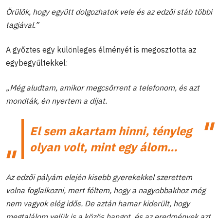
Örülök, hogy együtt dolgozhatok vele és az edzői stáb többi
tagjával.”
A győztes egy különleges élményét is megosztotta az
egybegyűltekkel:
„Még aludtam, amikor megcsörrent a telefonom, és azt
mondták, én nyertem a díjat.
El sem akartam hinni, tényleg
olyan volt, mint egy álom…
Az edzői pályám elején kisebb gyerekekkel szerettem
volna foglalkozni, mert féltem, hogy a nagyobbakhoz még
nem vagyok elég idős. De aztán hamar kiderült, hogy
megtalálom velük is a közös hangot, és az eredmények azt