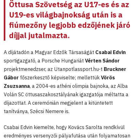
Öttusa Szövetség az U17-es és az
U19-es világbajnokság után is a
fiúmezőny legjobb edzőjének járó
díjjal jutalmazta.
A díjátadón a Magyar Edzők Társaságát
Csabai Edvin
sportigazgató, a Porsche Hungariát
Vérten Sándor
projektmenedzser, az Utanpotlassport.hu-t
Bruckner
Gábor
főszerkesztő képviselte; mellettük
Vörös
Zsuzsanna
, a 2004-es athéni olimpia bajnoka, az Alba
Volán SC öttusaszakosztályának igazgatója
méltatta a
díjazottat. A ceremónián megjelent a kitüntetett
tanítványa, Szécsi Nemere is.
Csabai Edvin kiemelte, hogy Kovács Sarolta rendkívül
eredményes versenyzői pályafutása után folyamatosan