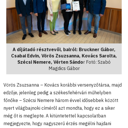
A díjátadó résztvevői, balról: Bruckner Gábor,
Csabai Edvin, Vörös Zsuzsanna, Kovács Sarolta,
Szécsi Nemere, Vérten Sándo
r Fotó: Szabó
Magdics Gábor
Vörös Zsuzsanna – Kovács korábbi versenyzőtársa, majd
edzője, jelenleg pedig a székesfehérvári műhelyben
főnőke – Szécsi Nemere három évvel idősebbek között
nyert világbajnoki címéről azt mondta, hogy ez a siker
még őt is meglepte. A kitüntetettel kapcsolatban
megjegyezte, hogy nagyszerű érzés megélni hajdani