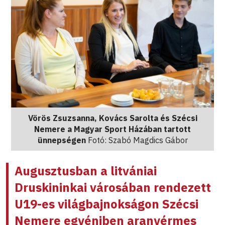
Vörös Zsuzsanna, Kovács Sarolta és Szécsi
Nemere a Magyar Sport Házában tartott
ünnepségen
Fotó: Szabó Magdics Gábor
Augusztusban a litvániai
Druskininkai városában rendezett
U19-es világbajnokságon Szécsi
Nemere egyéniben aranyérmes