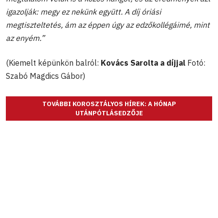
igazolják: megy ez nekünk együtt. A díj óriási
megtiszteltetés, ám az éppen úgy az edzőkollégáimé, mint
az enyém.”
(Kiemelt képünkön balról:
Kovács Sarolta a díjjal
Fotó:
Szabó Magdics Gábor)
TOVÁBBI KOROSZTÁLYOS HÍREK: A HÓNAP
UTÁNPÓTLÁSEDZŐJE