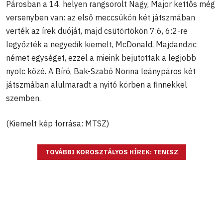
Párosban a 14. helyen rangsorolt Nagy, Major kettős még
versenyben van: az első meccsükön két játszmában
verték az írek duóját, majd csütörtökön 7:6, 6:2-re
legyőzték a negyedik kiemelt, McDonald, Majdandzic
német egységet, ezzel a mieink bejutottak a legjobb
nyolc közé. A Bíró, Bak-Szabó Norina leánypáros két
játszmában alulmaradt a nyitó körben a finnekkel
szemben.
(Kiemelt kép forrása: MTSZ)
TOVÁBBI KOROSZTÁLYOS HÍREK: TENISZ