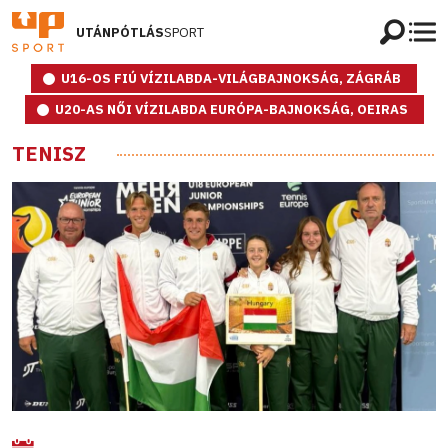
UTÁNPÓTLÁS
SPORT
U16-OS FIÚ VÍZILABDA-VILÁGBAJNOKSÁG, ZÁGRÁB
U20-AS NŐI VÍZILABDA EURÓPA-BAJNOKSÁG, OEIRAS
TENISZ