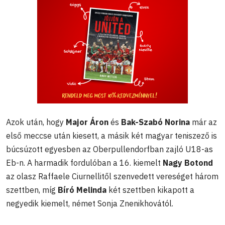
Azok után, hogy
Major Áron
és
Bak-Szabó Norina
már az
első meccse után kiesett, a másik két magyar teniszező is
búcsúzott egyesben az Oberpullendorfban zajló U18-as
Eb-n. A harmadik fordulóban a 16. kiemelt
Nagy Botond
az olasz Raffaele Ciurnellitől szenvedett vereséget három
szettben, míg
Bíró Melinda
két szettben kikapott a
negyedik kiemelt, német Sonja Znenikhovától.