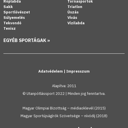
Röplabda
Tornasportok
Sakk
Triatlon
Sportlövészet
Úszás
Súlyemelés
Vívás
Tekvondó
Vízilabda
Tenisz
EGYÉB SPORTÁGAK »
Adatvédelem
|
Impresszum
Alapítva: 2011
© Utanpótlássport 2022 | Minden jog fenntartva.
Magyar Olimpiai Bizottság – médiaoklevél (2015)
Magyar Sportújságírók Szövetsége – nívódíj (2018)