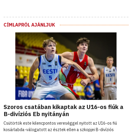
CÍMLAPRÓL AJÁNLJUK
Szoros csatában kikaptak az U16-os fiúk a
B-divíziós Eb nyitányán
Csütörtök este kilencpontos vereséggel nyitott az U16-os fiú
kosárlabda-válogatott az észtek ellen a szkopjei B-divíziós