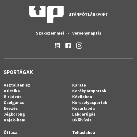
UTÁNPÓTLÁS
SPORT
Szakszemmel
Versenynaptár
SPORTÁGAK
Asztalitenisz
Karate
Atlétika
Kerékpársportok
Birkózás
Kézilabda
Cselgáncs
Korcsolyasportok
Evezés
Kosárlabda
Jégkorong
Labdarúgás
Kajak-kenu
Ökölvívás
Öttusa
Tollaslabda