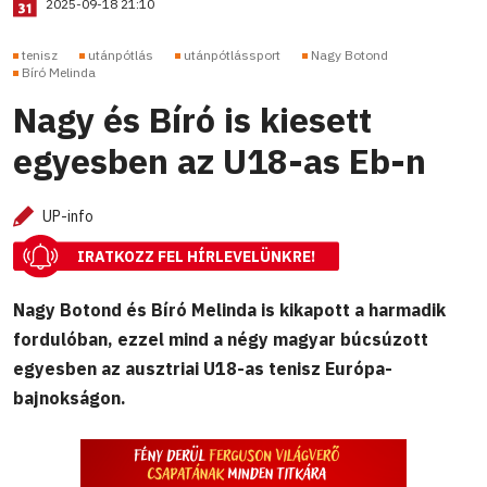
2025-09-18 21:10
tenisz
utánpótlás
utánpótlássport
Nagy Botond
Bíró Melinda
Nagy és Bíró is kiesett
egyesben az U18-as Eb-n
UP-info
IRATKOZZ FEL HÍRLEVELÜNKRE!
Nagy Botond és Bíró Melinda is kikapott a harmadik
fordulóban, ezzel mind a négy magyar búcsúzott
egyesben az ausztriai U18-as tenisz Európa-
bajnokságon.