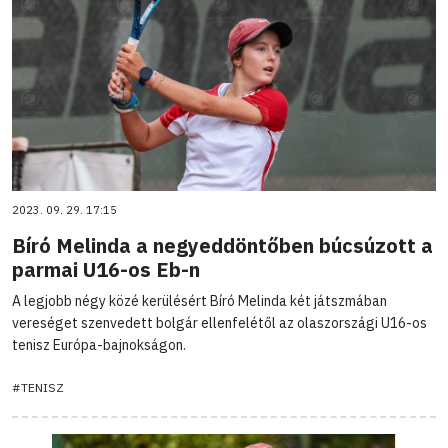
2023. 09. 29. 17:15
Bíró Melinda a negyeddöntőben búcsúzott a
parmai U16-os Eb-n
A legjobb négy közé kerülésért Bíró Melinda két játszmában
vereséget szenvedett bolgár ellenfelétől az olaszországi U16-os
tenisz Európa-bajnokságon.
#TENISZ