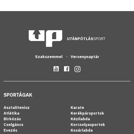
UTÁNPÓTLÁS
SPORT
Szakszemmel
Versenynaptár
SPORTÁGAK
Asztalitenisz
Karate
Atlétika
Kerékpársportok
Birkózás
Kézilabda
Cselgáncs
Korcsolyasportok
Evezés
Kosárlabda