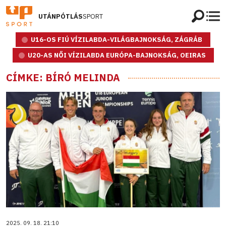
UTÁNPÓTLÁS
SPORT
U16-OS FIÚ VÍZILABDA-VILÁGBAJNOKSÁG, ZÁGRÁB
U20-AS NŐI VÍZILABDA EURÓPA-BAJNOKSÁG, OEIRAS
CÍMKE: BÍRÓ MELINDA
2025. 09. 18. 21:10