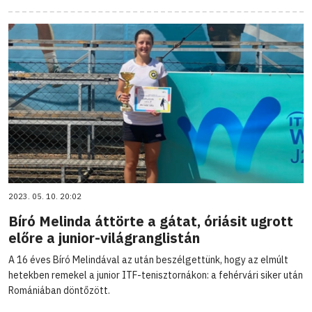
2023. 05. 10. 20:02
Bíró Melinda áttörte a gátat, óriásit ugrott
előre a junior-világranglistán
A 16 éves Bíró Melindával az után beszélgettünk, hogy az elmúlt
hetekben remekel a junior ITF-tenisztornákon: a fehérvári siker után
Romániában döntőzött.