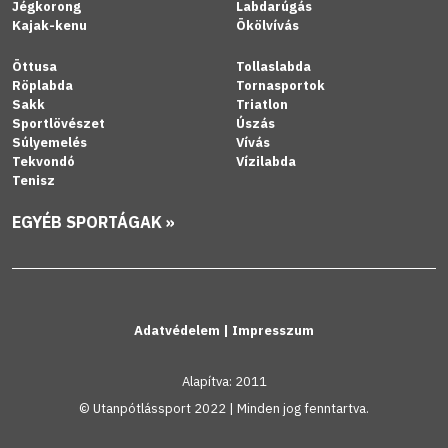
Jégkorong
Labdarúgás
Kajak-kenu
Ökölvívás
Öttusa
Tollaslabda
Röplabda
Tornasportok
Sakk
Triatlon
Sportlövészet
Úszás
Súlyemelés
Vívás
Tekvondó
Vízilabda
Tenisz
EGYÉB SPORTÁGAK »
Adatvédelem
|
Impresszum
Alapítva: 2011
© Utanpótlássport 2022 | Minden jog fenntartva.