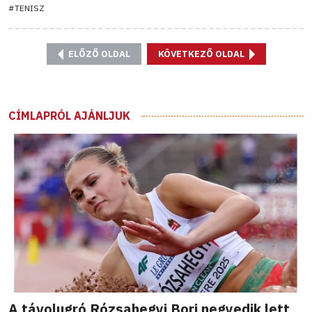
#TENISZ
ELŐZŐ OLDAL
KÖVETKEZŐ OLDAL
CÍMLAPRÓL AJÁNLJUK
A távolugró Rózsahegyi Bori negyedik lett