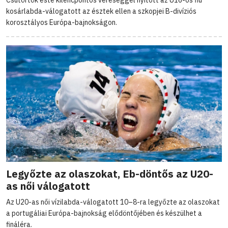
Csütörtök este kilencpontos vereséggel nyitott az U16-os fiú
kosárlabda-válogatott az észtek ellen a szkopjei B-divíziós
korosztályos Európa-bajnokságon.
Legyőzte az olaszokat, Eb-döntős az U20-
as női válogatott
Az U20-as női vízilabda-válogatott 10–8-ra legyőzte az olaszokat
a portugáliai Európa-bajnokság elődöntőjében és készülhet a
fináléra.