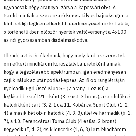
ugyancsak négy arannyal zárva a kaposvári ob-t. A
törökbálintiak a szezonzáró korosztályos bajnokságon a
klub eddigi legkiemelkedőbb eredményével rukkoltak ki,
s történetükben először nyertek váltóversenyt a 4x100 –
as női gyorsszámban diadalmaskodva.
Illendő azt is értékelnünk, hogy mely klubok szereztek
érme(ke)t mindhárom korosztályban, jeleként annak,
hogy a legszélesebb spektrumban, igen eredményesen
zajlik náluk az utánpótlásképzés. Az ifi ob ranglétráján
nyolcadik Egri Úszó Klub SE (2 arany, 1 ezüst) a
legkisebbeknél 21.–ként (3 ezüst, 3 bronz), a serdülőknél
hatodikként zárt (3, 2, 1), a 11. Kőbánya Sport Club (1, 2,
4) a másik két ob-n hatodik (4, 3, 3), illetve harmadik (6, 1,
7), a 13. Ferencvárosi Torna Club (4 ezüst, 2 bronz)
negyedik (5, 4, 2), és kilencedik (1, 6, 3) lett. Mindhárom