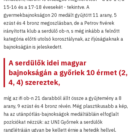
15-16 és a 17-18 évesekét - tekintve. A
gyermekbajnokságon 20 medált gyűjtött 11 arany, 5
ezüst és 4 bronz megoszlásban, de a Petrov fivérek
irányította klub a serdülő ob-n, s még inkább a felnőtt
kategória előtti utolsó korosztálynak, az ifjúságiaknak a
bajnokságán is jeleskedett.
A serdülők idei magyar
bajnokságán a győriek 10 érmet (2,
4, 4) szereztek,
míg az ifi ob-n 21 darabból állt össze a gyűjtemény a 8
arany, 9 ezüst és 4 bronz révén. Még plasztikusabb a kép,
ha az utánpótlás-bajnokságok medáltábláin elfoglalt
pozíciókat nézzük: az UNI Győrnek a serdülők
ranglétráján ugyan be kellett érnie a hetedik hellyel,