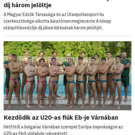
díj három jelöltje
A Magyar Edzők Társasága és az Utanpotlassport.hu
szerkesztősége alkotta kuratórium megnevezte A hónap
utánpótlásedzője díj júliusi kiírásának három jelöltjét.
Kezdődik az U20-as fiúk Eb-je Várnában
Hétfőtől a bulgáriai Várnában szerepel Európa-bajnokságon az
U20-as férfi vízilabda-válogatott.