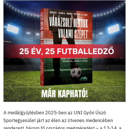
A medálgyűjtésben 2025-ben az UNI Győri Úszó
Sportegyesület járt az élen az ötvenes medencében
rendezett, három fő országos megméretést – a 13-14, a