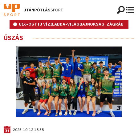
UTÁNPÓTLÁS
SPORT
U16-OS FIÚ VÍZILABDA-VILÁGBAJNOKSÁG, ZÁGRÁB
ÚSZÁS
2025-10-12 18:38