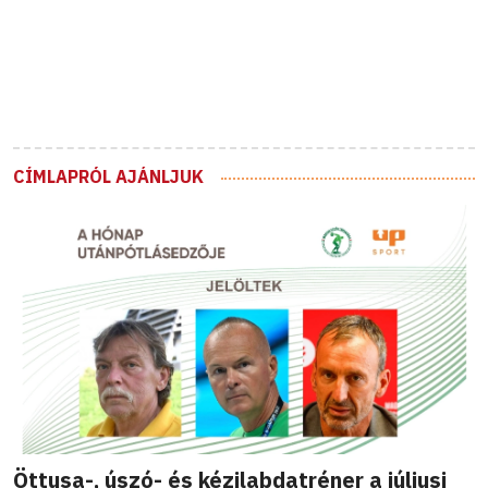
CÍMLAPRÓL AJÁNLJUK
Öttusa-, úszó- és kézilabdatréner a júliusi