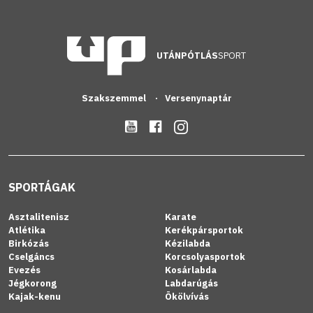
UTÁNPÓTLÁS
SPORT
Szakszemmel
Versenynaptár
SPORTÁGAK
Asztalitenisz
Karate
Atlétika
Kerékpársportok
Birkózás
Kézilabda
Cselgáncs
Korcsolyasportok
Evezés
Kosárlabda
Jégkorong
Labdarúgás
Kajak-kenu
Ökölvívás