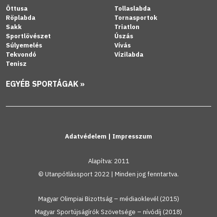
Öttusa
Tollaslabda
Röplabda
Tornasportok
Sakk
Triatlon
Sportlövészet
Úszás
Súlyemelés
Vívás
Tekvondó
Vízilabda
Tenisz
EGYÉB SPORTÁGAK »
Adatvédelem
|
Impresszum
Alapítva: 2011
© Utanpótlássport 2022 | Minden jog fenntartva.
Magyar Olimpiai Bizottság – médiaoklevél (2015)
Magyar Sportújságírók Szövetsége – nívódíj (2018)