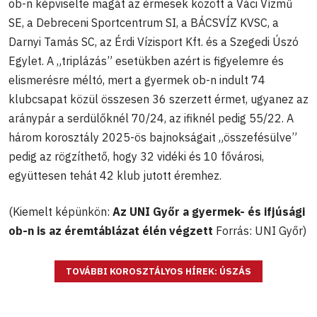
ob-n képviselte magát az érmesek között a Váci Vízmű
SE, a Debreceni Sportcentrum SI, a BÁCSVÍZ KVSC, a
Darnyi Tamás SC, az Érdi Vízisport Kft. és a Szegedi Úszó
Egylet. A „triplázás” esetükben azért is figyelemre és
elismerésre méltó, mert a gyermek ob-n indult 74
klubcsapat közül összesen 36 szerzett érmet, ugyanez az
aránypár a serdülőknél 70/24, az ifiknél pedig 55/22. A
három korosztály 2025-ös bajnokságait „összefésülve”
pedig az rögzíthető, hogy 32 vidéki és 10 fővárosi,
együttesen tehát 42 klub jutott éremhez.
(Kiemelt képünkön:
Az UNI Győr a gyermek- és ifjúsági
ob-n is az éremtáblázat élén végzett
Forrás: UNI Győr)
TOVÁBBI KOROSZTÁLYOS HÍREK: ÚSZÁS