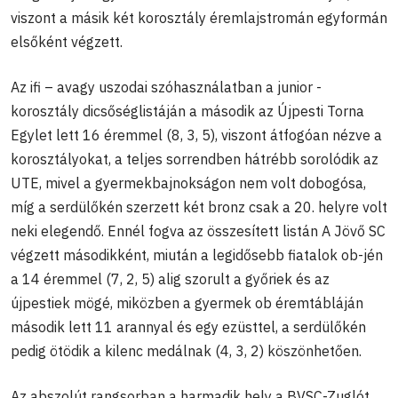
viszont a másik két korosztály éremlajstromán egyformán
elsőként végzett.
Az ifi – avagy uszodai szóhasználatban a junior -
korosztály dicsőséglistáján a második az Újpesti Torna
Egylet lett 16 éremmel (8, 3, 5), viszont átfogóan nézve a
korosztályokat, a teljes sorrendben hátrébb sorolódik az
UTE, mivel a gyermekbajnokságon nem volt dobogósa,
míg a serdülőkén szerzett két bronz csak a 20. helyre volt
neki elegendő. Ennél fogva az összesített listán A Jövő SC
végzett másodikként, miután a legidősebb fiatalok ob-jén
a 14 éremmel (7, 2, 5) alig szorult a győriek és az
újpestiek mögé, miközben a gyermek ob éremtábláján
második lett 11 arannyal és egy ezüsttel, a serdülőkén
pedig ötödik a kilenc medálnak (4, 3, 2) köszönhetően.
Az abszolút rangsorban a harmadik hely a BVSC-Zuglót