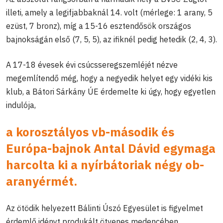
illeti, amely a legifjabbaknál 14. volt (mérlege: 1 arany, 5
ezüst, 7 bronz), míg a 15-16 esztendősök országos
bajnokságán első (7, 5, 5), az ifiknél pedig hetedik (2, 4, 3).
A 17-18 évesek évi csúcsseregszemléjét nézve
megemlítendő még, hogy a negyedik helyet egy vidéki kis
klub, a Bátori Sárkány ÚE érdemelte ki úgy, hogy egyetlen
indulója,
a korosztályos vb-második és
Európa-bajnok Antal Dávid egymaga
harcolta ki a nyírbátoriak négy ob-
aranyérmét.
Az ötödik helyezett Bálinti Úszó Egyesület is figyelmet
érdemlő idényt produkált ötvenes medencében,