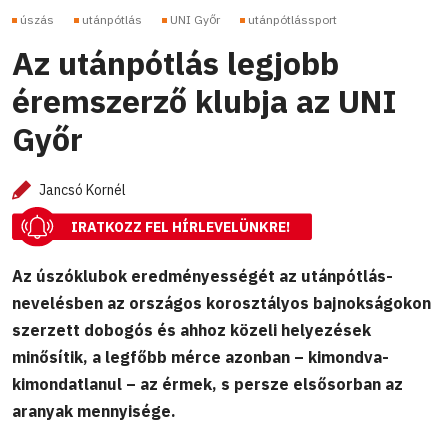
úszás
utánpótlás
UNI Győr
utánpótlássport
Az utánpótlás legjobb
éremszerző klubja az UNI
Győr
Jancsó Kornél
IRATKOZZ FEL HÍRLEVELÜNKRE!
Az úszóklubok eredményességét az utánpótlás-
nevelésben az országos korosztályos bajnokságokon
szerzett dobogós és ahhoz közeli helyezések
minősítik, a legfőbb mérce azonban – kimondva-
kimondatlanul – az érmek, s persze elsősorban az
aranyak mennyisége.