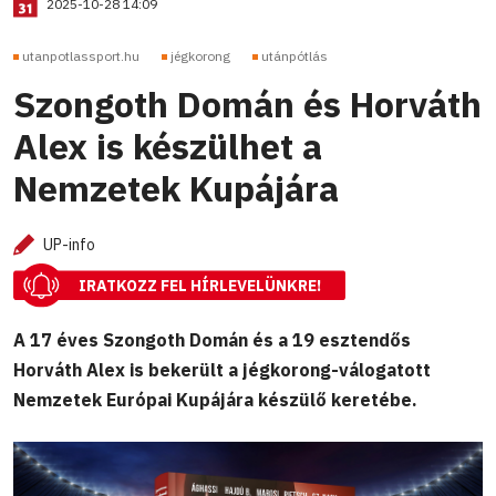
2025-10-28 14:09
utanpotlassport.hu
jégkorong
utánpótlás
Szongoth Domán és Horváth
Alex is készülhet a
Nemzetek Kupájára
UP-info
IRATKOZZ FEL HÍRLEVELÜNKRE!
A 17 éves Szongoth Domán és a 19 esztendős
Horváth Alex is bekerült a jégkorong-válogatott
Nemzetek Európai Kupájára készülő keretébe.