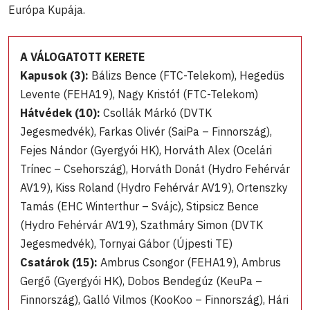
Európa Kupája.
A VÁLOGATOTT KERETE
Kapusok (3):
Bálizs Bence (FTC-Telekom), Hegedüs
Levente (FEHA19), Nagy Kristóf (FTC-Telekom)
Hátvédek (10):
Csollák Márkó (DVTK
Jegesmedvék), Farkas Olivér (SaiPa – Finnország),
Fejes Nándor (Gyergyói HK), Horváth Alex (Ocelári
Trínec – Csehország), Horváth Donát (Hydro Fehérvár
AV19), Kiss Roland (Hydro Fehérvár AV19), Ortenszky
Tamás (EHC Winterthur – Svájc), Stipsicz Bence
(Hydro Fehérvár AV19), Szathmáry Simon (DVTK
Jegesmedvék), Tornyai Gábor (Újpesti TE)
Csatárok (15):
Ambrus Csongor (FEHA19), Ambrus
Gergő (Gyergyói HK), Dobos Bendegúz (KeuPa –
Finnország), Galló Vilmos (KooKoo – Finnország), Hári