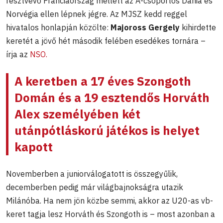
résztvevő Franciaország mellett az A-csoportos Dánia és
Norvégia ellen lépnek jégre. Az MJSZ kedd reggel
hivatalos honlapján közölte:
Majoross Gergely
kihirdette
keretét a jövő hét második felében esedékes tornára –
írja az
NSO.
A keretben a 17 éves
Szongoth
Domán
és a 19 esztendős
Horváth
Alex s
zemélyében két
utánpótláskorú játékos is helyet
kapott
Novemberben a juniorválogatott is összegyűlik,
decemberben pedig már világbajnokságra utazik
Milánóba. Ha nem jön közbe semmi, akkor az U20-as vb-
keret tagja lesz Horváth és Szongoth is – most azonban a