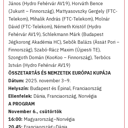
János (Hydro Fehérvár AV19), Horváth Bence
(Jukurit – Finnország), Mattyasovszky Gergely (FTC-
Telekom), Mihalik András (FTC-Telekom), Molnár
Dávid (FTC-Telekom), Németh Kristóf (Hydro
Fehérvár AV19), Schlekmann Márk (Budapest
Jégkorong Akadémia HC), Sebők Balázs (Ässät Pori –
Finnország), Szabó-Rácz Maxim (Újpesti TE),
Szongoth Domán (KooKoo – Finnország), Terbócs
István (Hydro Fehérvár AV19)
ÖSSZETARTÁS ÉS NEMZETEK EURÓPAI KUPÁJA
Dátum:
2025. november 3–9.
Helyszín:
Budapest és Épinal, Franciaország
Ellenfelek:
Dánia, Franciaország, Norvégia
A PROGRAM
November 6., csütörtök
16:00:
Magyarország–Norvégia
20.45:
Franciaország–Dánia