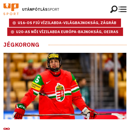
UTÁNPÓTLÁS
SPORT
U16-OS FIÚ VÍZILABDA-VILÁGBAJNOKSÁG, ZÁGRÁB
U20-AS NŐI VÍZILABDA EURÓPA-BAJNOKSÁG, OEIRAS
JÉGKORONG