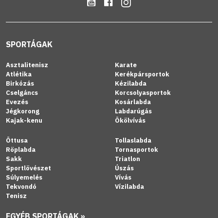
SPORTÁGAK
Asztalitenisz
Karate
Atlétika
Kerékpársportok
Birkózás
Kézilabda
Cselgáncs
Korcsolyasportok
Evezés
Kosárlabda
Jégkorong
Labdarúgás
Kajak-kenu
Ökölvívás
Öttusa
Tollaslabda
Röplabda
Tornasportok
Sakk
Triatlon
Sportlövészet
Úszás
Súlyemelés
Vívás
Tekvondó
Vízilabda
Tenisz
EGYÉB SPORTÁGAK »