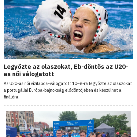
Legyőzte az olaszokat, Eb-döntős az U20-
as női válogatott
Az U20-as női vízilabda-válogatott 10–8-ra legyőzte az olaszokat
a portugáliai Európa-bajnokság elődöntőjében és készülhet a
fináléra.