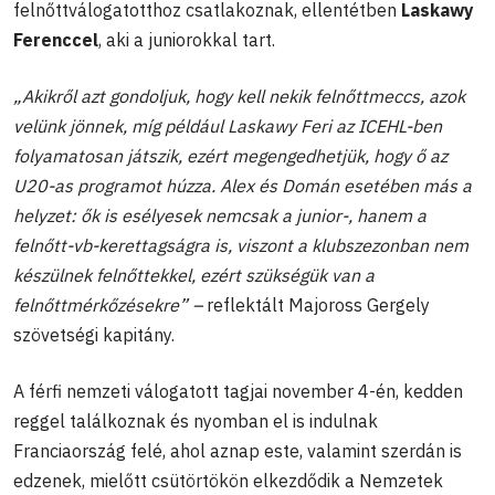
felnőttválogatotthoz csatlakoznak, ellentétben
Laskawy
Ferenccel
, aki a juniorokkal tart.
„Akikről azt gondoljuk, hogy kell nekik felnőttmeccs, azok
velünk jönnek, míg például Laskawy Feri az ICEHL-ben
folyamatosan játszik, ezért megengedhetjük, hogy ő az
U20-as programot húzza. Alex és Domán esetében más a
helyzet: ők is esélyesek nemcsak a junior-, hanem a
felnőtt-vb-kerettagságra is, viszont a klubszezonban nem
készülnek felnőttekkel, ezért szükségük van a
felnőttmérkőzésekre” –
reflektált Majoross Gergely
szövetségi kapitány.
A férfi nemzeti válogatott tagjai november 4-én, kedden
reggel találkoznak és nyomban el is indulnak
Franciaország felé, ahol aznap este, valamint szerdán is
edzenek, mielőtt csütörtökön elkezdődik a Nemzetek