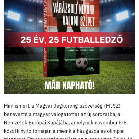
Mint ismert, a Magyar Jégkorong-szövetség (MJSZ)
benevezte a magyar válogatottat az új sorozatba, a
Nemzetek Európai Kupájába, amelynek november 6-8.
közötti nyitó tornáján a mieink a házigazda és olimpiai