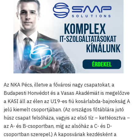
Az NKA Pécs, illetve a fővárosi nagy csapatokat, a
Budapesti Honvédot és a Vasas Akadémiát is megelőzve
a KASI áll az élen az U19-es fiú kosárlabda-bajnokság A
jelű kiemelt csoportjában. (Az országos főtáblára jutó
húsz csapat felsőháza, vagyis az első tíz – kettéosztva –
az A- és B-csoportban, míg az alsóház a C- és D-
csoportban szerepel.) A kaposváriak kezdésként a