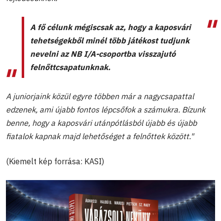
A fő célunk mégiscsak az, hogy a kaposvári
tehetségekből minél több játékost tudjunk
nevelni az NB I/A-csoportba visszajutó
felnőttcsapatunknak.
A juniorjaink közül egyre többen már a nagycsapattal
edzenek, ami újabb fontos lépcsőfok a számukra. Bízunk
benne, hogy a kaposvári utánpótlásból újabb és újabb
fiatalok kapnak majd lehetőséget a felnőttek között."
(Kiemelt kép forrása: KASI)