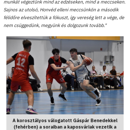
munkát végeztünk mind az edzéseken, mind a meccseken.
Sajnos az utolsó, Honvéd elleni meccsünkön a második
félidőre elveszítettük a fókuszt, így vereség lett a vége, de
nem csüggedünk, megyünk és dolgozunk tovább."
A korosztályos válogatott Gáspár Benedekkel
(fehérben) a soraiban a kaposváriak vezetik a