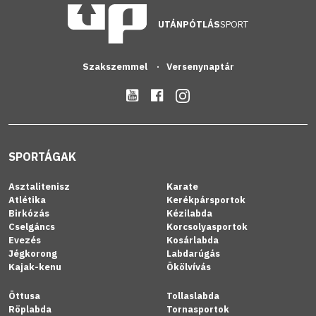
UTÁNPÓTLÁS
SPORT
Szakszemmel
Versenynaptár
SPORTÁGAK
Asztalitenisz
Karate
Atlétika
Kerékpársportok
Birkózás
Kézilabda
Cselgáncs
Korcsolyasportok
Evezés
Kosárlabda
Jégkorong
Labdarúgás
Kajak-kenu
Ökölvívás
Öttusa
Tollaslabda
Röplabda
Tornasportok