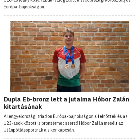
U18-as leány kosárlabda-válogatott a svédországi korosztályos
Európa-bajnokságon.
Dupla Eb-bronz lett a jutalma Hóbor Zalán
kitartásának
A lengyelországi triatlon Európa-bajnokságon a felnőttek és az
U23-asok között is bronzérmet szerző Hóbor Zalán mesélt az
Utánpótlássportnak a siker kapcsán.