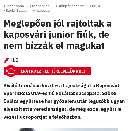
kosárlabda
utánpótlás
utánpótlássport
KASI
Szőke Balázs
Kaposvár
Meglepően jól rajtoltak a
kaposvári junior fiúk, de
nem bízzák el magukat
H. B.
IRATKOZZ FEL HÍRLEVELÜNKRE!
Kiváló formában kezdte a bajnokságot a Kaposvári
Sportiskola U19-es fiú kosárlabdacsapata. Szőke
Balázs együttese hat győzelem után legutóbb ugyan
elveszítette veretlenségét, de még ezzel együtt is
vezeti a csoportját a felsőházban.