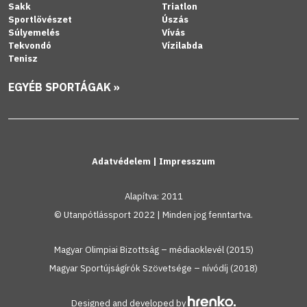
Sakk
Triatlon
Sportlövészet
Úszás
Súlyemelés
Vívás
Tekvondó
Vízilabda
Tenisz
EGYÉB SPORTÁGAK »
Adatvédelem
|
Impresszum
Alapítva: 2011
© Utanpótlássport 2022 | Minden jog fenntartva.
Magyar Olimpiai Bizottság – médiaoklevél (2015)
Magyar Sportújságírók Szövetsége – nívódíj (2018)
Designed and developed by