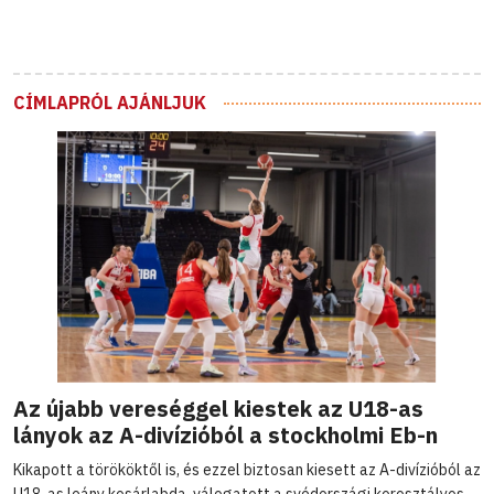
CÍMLAPRÓL AJÁNLJUK
Az újabb vereséggel kiestek az U18-as
lányok az A-divízióból a stockholmi Eb-n
Kikapott a törököktől is, és ezzel biztosan kiesett az A-divízióból az