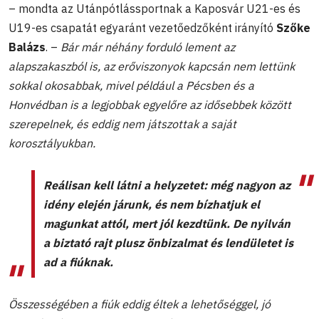
– mondta az Utánpótlássportnak a Kaposvár U21-es és
U19-es csapatát egyaránt vezetőedzőként irányító
Szőke
Balázs
. –
Bár már néhány forduló lement az
alapszakaszból is, az erőviszonyok kapcsán nem lettünk
sokkal okosabbak, mivel például a Pécsben és a
Honvédban is a legjobbak egyelőre az idősebbek között
szerepelnek, és eddig nem játszottak a saját
korosztályukban.
Reálisan kell látni a helyzetet: még nagyon az
idény elején járunk, és nem bízhatjuk el
magunkat attól, mert jól kezdtünk. De nyilván
a biztató rajt plusz önbizalmat és lendületet is
ad a fiúknak.
Összességében a fiúk eddig éltek a lehetőséggel, jó