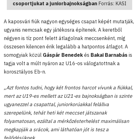
csoportjukat a juniorbajnokságban
Forrás: KASI
A kaposvári fiúk nagyon egységes csapat képét mutatják,
ugyanis nemcsak egy játékosra építenek. A keretből
négyen is tíz pont felett átlagolnak meccsenként, míg
összesen kilencen érik legalább a hatpontos átlagot. A
somogyiak közül
Gáspár Benedek
és
Bakai Barnabás
is
tagja volt a múlt nyáron az U16-os válogatottnak a
korosztályos Eb-n.
„Azt fontos tudni, hogy két frontos harcot vívunk a fiúkkal,
mert az U19-es mellett az U21-es bajnokságban is szinte
ugyanezzel a csapattal, juniorkorúakkal felállva
szerepelünk, tehát heti két meccset játszanak
folyamatosan, ezáltal a mérkőzésterhelést maximálisan
megkapják a srácok, ami láthatóan jót is tesz a
fejlődésüknek.