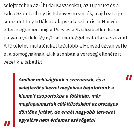
selejtezőben az Óbudai Kaszásokat, az Újpestet és a
Falco Szombathelyt is fölényesen verték, majd ezt a jó
sorozatot folytatták az alapszakaszban is: a Honvéd
ellen idegenben, míg a Pécs és a Szedeák ellen hazai
pályán nyertek, így 6/0-ás mérleggel nyitották a szezont.
A tökéletes mutatójukat legutóbb a Honvéd ugyan vette
el a somogyiaknak, akik azonban a vereség ellenére is
vezetik a tabellát.
Amikor nekivágtunk a szezonnak, és a
selejtezőt sikerrel megvívva bejutottunk a
kiemelt csoportokba a főtáblán, már
megfogalmaztuk célkitűzésként az országos
döntőbe jutást, de ennél nagyobb terveket
egyelőre nem érdemes szövögetni