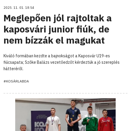
2025. 11. 01. 18:54
Meglepően jól rajtoltak a
kaposvári junior fiúk, de
nem bízzák el magukat
Kiváló formában kezdte a bajnokságot a Kaposvár U19-es
fiúcsapata; Szőke Balázs vezetőedzőt kérdeztük a jó szereplés
hátteréről.
#KOSÁRLABDA