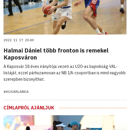
2022. 11. 17. 20:40
Halmai Dániel több fronton is remekel
Kaposváron
A Kaposvár 18 éves irányítója vezeti az U20-as bajnokság VAL-
listáját, ezzel párhuzamosan az NB I/A-csoportban is mind nagyobb
szerepben bizonyíthat.
#KOSÁRLABDA
CÍMLAPRÓL AJÁNLJUK