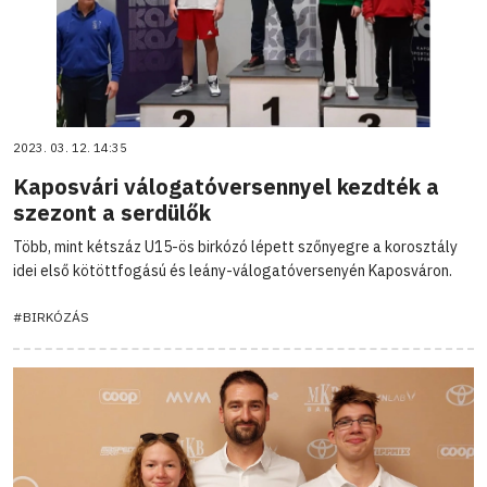
2023. 03. 12. 14:35
Kaposvári válogatóversennyel kezdték a
szezont a serdülők
Több, mint kétszáz U15-ös birkózó lépett szőnyegre a korosztály
idei első kötöttfogású és leány-válogatóversenyén Kaposváron.
#BIRKÓZÁS