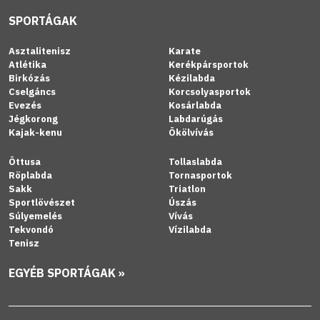
SPORTÁGAK
Asztalitenisz
Karate
Atlétika
Kerékpársportok
Birkózás
Kézilabda
Cselgáncs
Korcsolyasportok
Evezés
Kosárlabda
Jégkorong
Labdarúgás
Kajak-kenu
Ökölvívás
Öttusa
Tollaslabda
Röplabda
Tornasportok
Sakk
Triatlon
Sportlövészet
Úszás
Súlyemelés
Vívás
Tekvondó
Vízilabda
Tenisz
EGYÉB SPORTÁGAK »