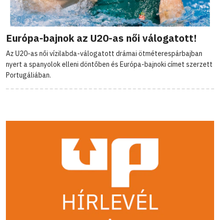
Európa-bajnok az U20-as női válogatott!
Az U20-as női vízilabda-válogatott drámai ötméterespárbajban
nyert a spanyolok elleni döntőben és Európa-bajnoki címet szerzett
Portugáliában.