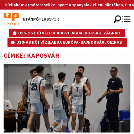
bda: ötméteresekkel nyert a spanyolok elleni döntőben, Európa-bajnok
UTÁNPÓTLÁS
SPORT
U16-OS FIÚ VÍZILABDA-VILÁGBAJNOKSÁG, ZÁGRÁB
U20-AS NŐI VÍZILABDA EURÓPA-BAJNOKSÁG, OEIRAS
CÍMKE: KAPOSVÁR