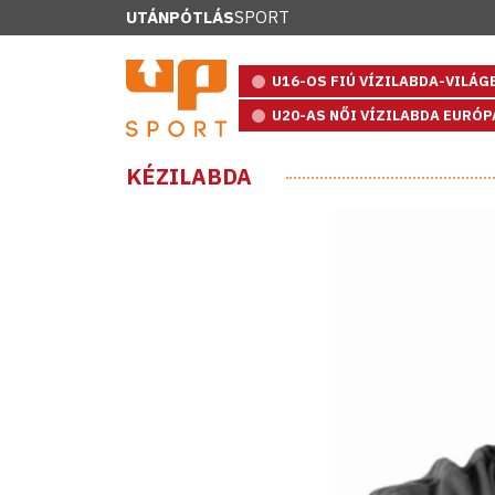
UTÁNPÓTLÁS
SPORT
U16-OS FIÚ VÍZILABDA-VILÁ
U20-AS NŐI VÍZILABDA EURÓ
KÉZILABDA