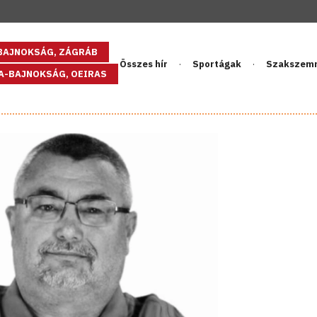
GBAJNOKSÁG, ZÁGRÁB
Összes hír
Sportágak
Szakszem
PA-BAJNOKSÁG, OEIRAS