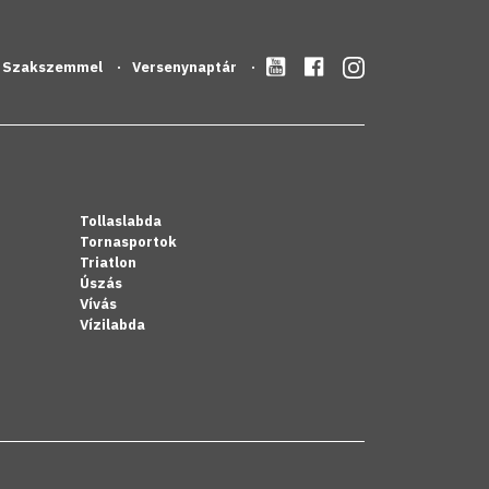
Szakszemmel
Versenynaptár
Tollaslabda
Tornasportok
Triatlon
Úszás
Vívás
Vízilabda