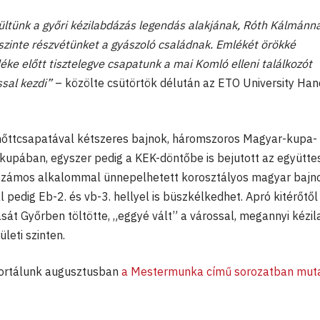
tünk a győri kézilabdázás legendás alakjának, Róth Kálmánn
 őszinte részvétünket a gyászoló családnak. Emlékét örökké
ke előtt tisztelegve csapatunk a mai Komló elleni találkozót
ssal kezdi”
– közölte csütörtök délután az ETO University Han
nőttcsapatával kétszeres bajnok, háromszoros Magyar-kupa-
-kupában, egyszer pedig a KEK-döntőbe is bejutott az együttes
 Számos alkalommal ünnepelhetett korosztályos magyar bajn
al pedig Eb-2. és vb-3. hellyel is büszkélkedhet. Apró kitérőtől
ását Győrben töltötte, „eggyé vált” a várossal, megannyi kézi
leti szinten.
ortálunk augusztusban
a Mestermunka című sorozatban mut