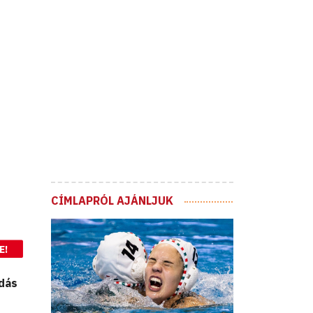
CÍMLAPRÓL AJÁNLJUK
E!
dás