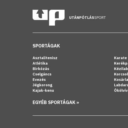
UTÁNPÓTLÁS
SPORT
SPORTÁGAK
Asztalitenisz
Karate
Atlétika
Kerékp
Birkózás
Kézila
Cselgáncs
Korcso
Evezés
Kosárl
Jégkorong
Labdar
Kajak-kenu
Ökölvív
EGYÉB SPORTÁGAK »