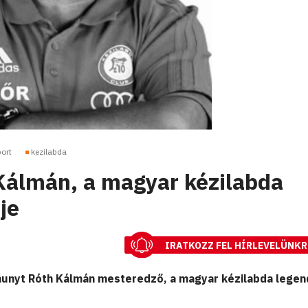
ort
kezilabda
Kálmán, a magyar kézilabda
je
IRATKOZZ FEL HÍRLEVELÜNKR
hunyt Róth Kálmán mesteredző, a magyar kézilabda legen