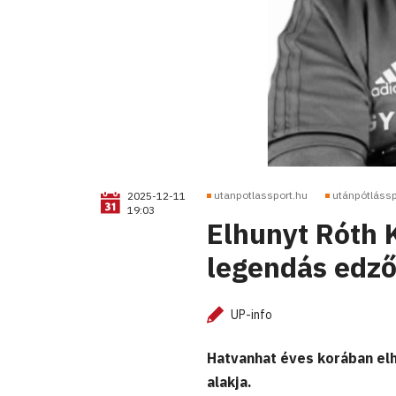
utanpotlassport.hu
utánpótlássp
2025-12-11
19:03
Elhunyt Róth 
legendás edző
UP-info
Hatvanhat éves korában el
alakja.