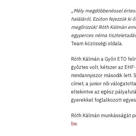
„Mély megdöbbenéssel értesül
haláláról. Ezúton fejezzük ki
megőrizzük! Róth Kálmán emlé
egyperces néma tiszteletadá
Team közösségi oldala.
Róth Kálmán a Győri ETO fel
győztes volt, kétszer az EHF
mindannyiszor második lett.
címet, a junior női válogatott
eltekintve az egész pályafut
gyerekkel foglalkozott egyesü
Róth Kálmán munkásságát p
be.