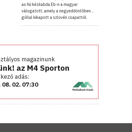
as fiú kézilabda Eb-n a magyar
válogatott, amely a negyeddöntőben ..
góllal kikapott a szlovén csapattól.
sztályos magazinunk
ünk! az M4 Sporton
kező adás:
 08. 02. 07:30