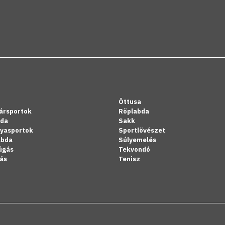
Öttusa
ársportok
Röplabda
bda
Sakk
lyasportok
Sportlövészet
abda
Súlyemelés
úgás
Tekvondó
ás
Tenisz