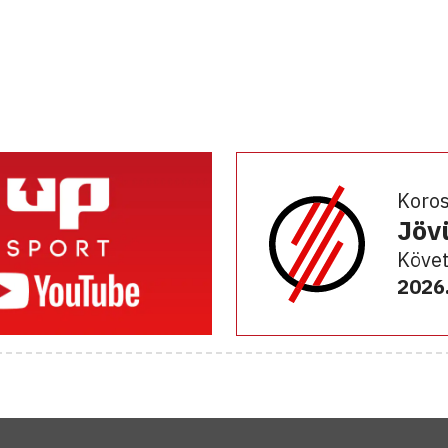
Koro
Jöv
Követ
2026.