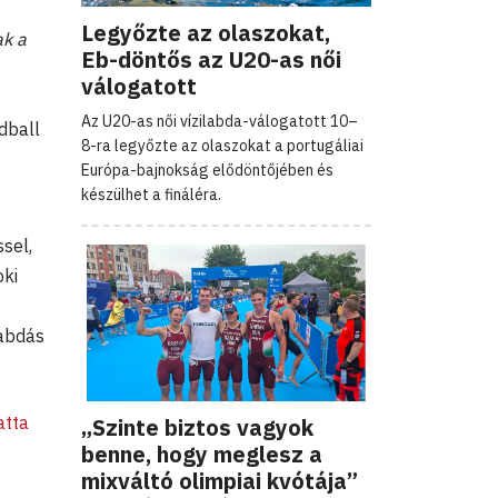
Legyőzte az olaszokat,
ak a
Eb-döntős az U20-as női
válogatott
Az U20-as női vízilabda-válogatott 10–
dball
8-ra legyőzte az olaszokat a portugáliai
Európa-bajnokság elődöntőjében és
készülhet a fináléra.
sel,
oki
labdás
atta
„Szinte biztos vagyok
benne, hogy meglesz a
mixváltó olimpiai kvótája”