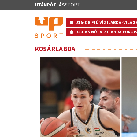
UTÁNPÓTLÁS
SPORT
U16-OS FIÚ VÍZILABDA-VILÁ
U20-AS NŐI VÍZILABDA EURÓ
KOSÁRLABDA