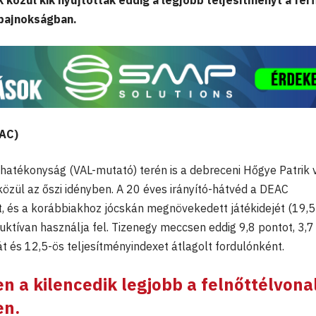
 közül kik nyújtották eddig a legjobb teljesítményt a férf
bajnokságban.
EAC)
zhatékonyság (VAL-mutató) terén is a debreceni Hőgye Patrik v
özül az őszi idényben. A 20 éves irányító-hátvéd a DEAC
, és a korábbiakhoz jócskán megnövekedett játékidejét (19,5
ktívan használja fel. Tizenegy meccsen eddig 9,8 pontot, 3,7
át és 12,5-ös teljesítményindexet átlagolt fordulónként.
n a kilencedik legjobb a felnőttélvona
en.