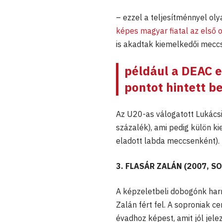
– ezzel a teljesítménnyel oly
képes magyar fiatal az első 
is akadtak kiemelkedői meccs
például a DEAC e
pontot hintett be
Az U20-as válogatott Lukácsi
százalék), ami pedig külön ki
eladott labda meccsenként).
3. FLASÁR ZALÁN (2007, S
A képzeletbeli dobogónk harm
Zalán fért fel. A soproniak c
évadhoz képest, amit jól jelez