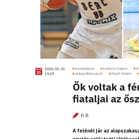
kosárlabda
Lukácsi Gábor
H
2026-01-01
utánpótlássport
Radó Ádám
19:07
Ők voltak a fé
fiataljai az ő
H. B.
A felénél jár az alapszaka