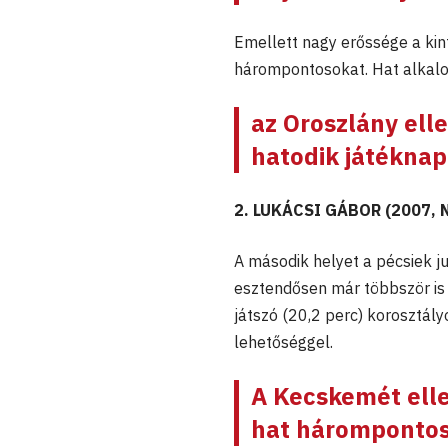
Emellett nagy erőssége a kint
hárompontosokat. Hat alkalomm
az Oroszlány elle
hatodik játéknap
2. LUKÁCSI GÁBOR (2007, 
A második helyet a pécsiek ju
esztendősen már többször is 
játszó (20,2 perc) korosztályo
lehetőséggel.
A Kecskemét elle
hat háromponto