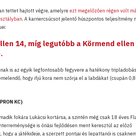
an tettet hajtott végre, amelyre
ezt megelőzően régen volt m
osztályban
. A karriercsúcsot jelentő húszpontos teljesítmény 
ei:
llen 14, míg legutóbb a Körmend ellen
.
nak is az egyik legfontosabb fegyvere a hatékony tripladobá
emelendő, hogy ifjú kora nem szórja el a labdákat (csupán 0,8
OPRON KC)
adik fokára Lukácsi kortársa, a szintén még csak 18 éves Fl
enterreménysége is óriási fejlődésen ment keresztül az előző
, hogy a játékideje, a szerzett pontjai és lepattanói is csakne