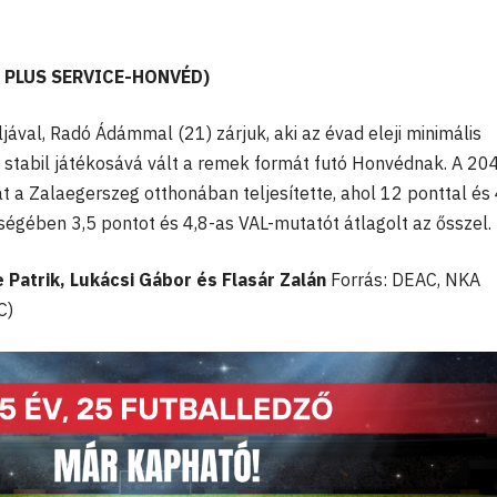
O PLUS SERVICE-HONVÉD)
ával, Radó Ádámmal (21) zárjuk, aki az évad eleji minimális
stabil játékosává vált a remek formát futó Honvédnak. A 20
 a Zalaegerszeg otthonában teljesítette, ahol 12 ponttal és
ségében 3,5 pontot és 4,8-as VAL-mutatót átlagolt az ősszel.
 Patrik, Lukácsi Gábor és Flasár Zalán
Forrás: DEAC, NKA
C)