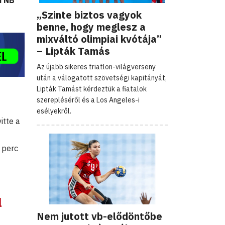
i NB
„Szinte biztos vagyok
benne, hogy meglesz a
mixváltó olimpiai kvótája”
– Lipták Tamás
Az újabb sikeres triatlon-világverseny
után a válogatott szövetségi kapitányát,
Lipták Tamást kérdeztük a fiatalok
szerepléséről és a Los Angeles-i
esélyekről.
itte a
 perc
l
Nem jutott vb-elődöntőbe