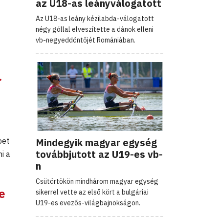
az U18-as leányválogatott
Az U18-as leány kézilabda-válogatott
négy góllal elveszítette a dánok elleni
vb-negyeddöntőjét Romániában.
.
Mindegyik magyar egység
bet
továbbjutott az U19-es vb-
i a
n
Csütörtökön mindhárom magyar egység
e
sikerrel vette az első kört a bulgáriai
U19-es evezős-világbajnokságon.