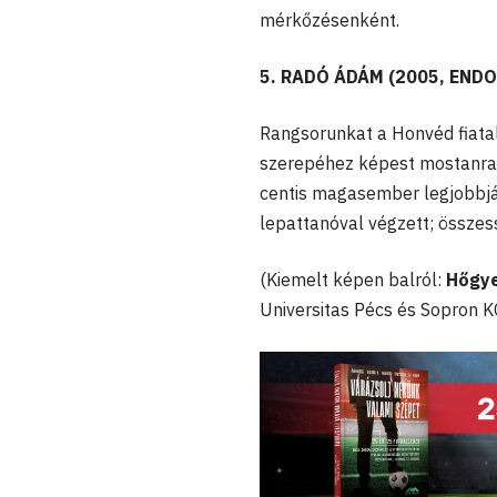
mérkőzésenként.
5. RADÓ ÁDÁM (2005, END
Rangsorunkat a Honvéd fiatalj
szerepéhez képest mostanra 
centis magasember legjobbját
lepattanóval végzett; összes
(Kiemelt képen balról:
Hőgye
Universitas Pécs és Sopron K