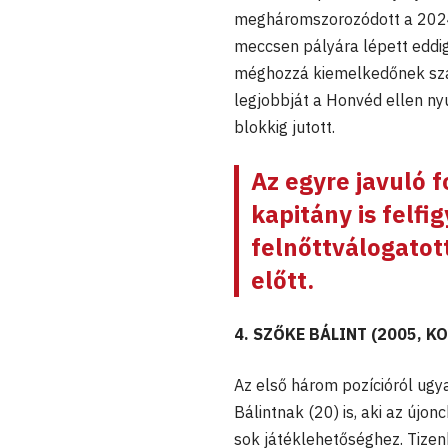
megháromszorozódott a 2024
meccsen pályára lépett eddig,
méghozzá kiemelkedőnek szá
legjobbját a Honvéd ellen nyúj
blokkig jutott.
Az egyre javuló 
kapitány is felfig
felnőttválogatot
előtt.
4. SZŐKE BÁLINT (2005, 
Az első három pozícióról ug
Bálintnak (20) is, aki az újo
sok játéklehetőséghez. Tizenh