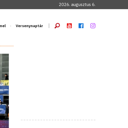
2026. augusztus 6.
mel
Versenynaptár