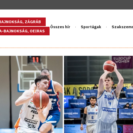
GBAJNOKSÁG, ZÁGRÁB
Összes hír
Sportágak
Szakszem
PA-BAJNOKSÁG, OEIRAS