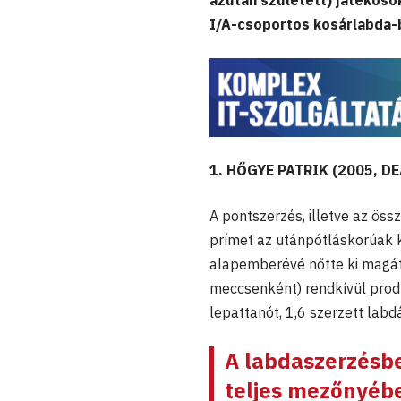
azután született) játékosok
I/A-csoportos kosárlabda-
1. HŐGYE PATRIK (2005, D
A pontszerzés, illetve az öss
prímet az utánpótláskorúak k
alapemberévé nőtte ki magát
meccsenként) rendkívül produ
lepattanót, 1,6 szerzett labd
A labdaszerzésbe
teljes mezőnyéb