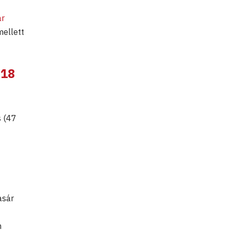
ár
mellett
 18
s (47
asár
m