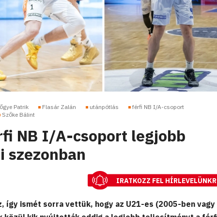
őgye Patrik
Flasár Zalán
utánpótlás
férfi NB I/A-csoport
Szőke Bálint
rfi NB I/A-csoport legjobb
szi szezonban
IRATKOZZ FEL HÍRLEVELÜNKR
sz, így ismét sorra vettük, hogy az U21-es (2005-ben vagy