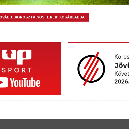
OVÁBBI KOROSZTÁLYOS HÍREK: KOSÁRLABDA
Koro
Jöv
Követ
2026.