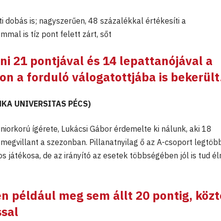
i dobás is; nagyszerűen, 48 százalékkal értékesíti a
al is tíz pont felett zárt, sőt
ni 21 pontjával és 14 lepattanójával a
on a forduló válogatottjába is bekerült
NKA UNIVERSITAS PÉCS)
niorkorú ígérete, Lukácsi Gábor érdemelte ki nálunk, aki 18
megvillant a szezonban. Pillanatnyilag ő az A-csoport legtöb
s játékosa, de az irányító az esetek többségében jól is tud éln
n például meg sem állt 20 pontig, közt
ssal