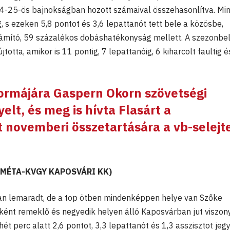
-25-ös bajnokságban hozott számaival összehasonlítva. Min
 s ezeken 5,8 pontot és 3,6 lepattanót tett bele a közösbe,
mító, 59 százalékos dobáshatékonyság mellett. A szezonbel
totta, amikor is 11 pontig, 7 lepattanóig, 6 kiharcolt faultig é
formájára
Gaspern Okorn
szövetségi
yelt, és meg is hívta Flasárt a
t novemberi összetartására a vb-selejt
KOMÉTA-KVGY KAPOSVÁRI KK)
yan lemaradt, de a top ötben mindenképpen helye van Szőke
ncként remeklő és negyedik helyen álló Kaposvárban jut viszon
ét perc alatt 2,6 pontot, 3,3 lepattanót és 1,3 asszisztot jeg