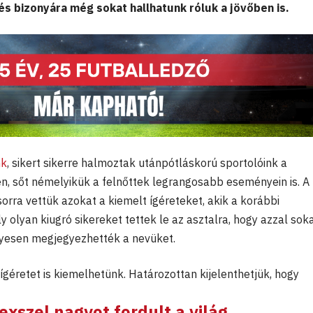
és bizonyára még sokat hallhatunk róluk a jövőben is.
nk
, sikert sikerre halmoztak utánpótláskorú sportolóink a
n, sőt némelyikük a felnőttek legrangosabb eseményein is. A
orra vettük azokat a kiemelt ígéreteket, akik a korábbi
 olyan kiugró sikereket tettek le az asztalra, hogy azzal sok
yesen megjegyezhették a nevüket.
géretet is kiemelhetünk. Határozottan kijelenthetjük, hogy
exszel
nagyot fordult a világ,