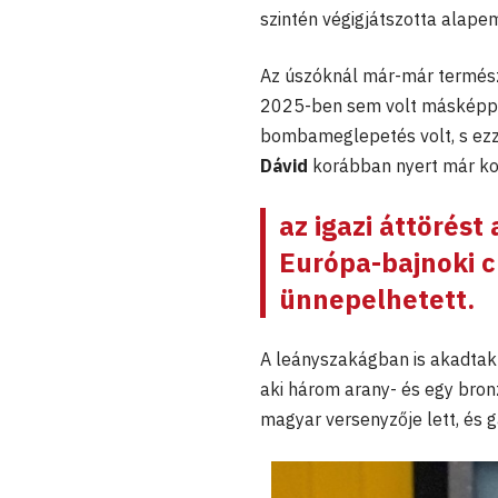
szintén végigjátszotta alape
Az úszóknál már-már természe
2025-ben sem volt másképpen
bombameglepetés volt, s ezz
Dávid
korábban nyert már ko
az igazi áttörést 
Európa-bajnoki c
ünnepelhetett.
A leányszakágban is akadtak
aki három arany- és egy bron
magyar versenyzője lett, és 