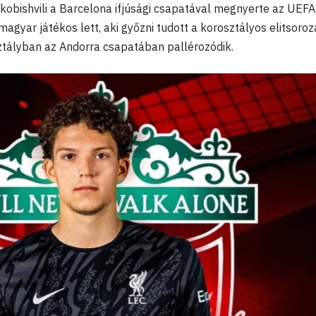
obishvili a Barcelona ifjúsági csapatával megnyerte az UEFA
ő magyar játékos lett, aki győzni tudott a korosztályos elitsoro
tályban az Andorra csapatában pallérozódik.