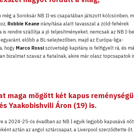
en még a Soroksár NB II-es csapatában játszott kölcsönben, m
oz,
Robbie Keane
irányítása alatt tavasszal a zöld-fehérek
a is rendre szállítja a jó teljesítményeket, nemcsak az NB I-be
gyaránt, előbb a BL-selejtezőben, majd az Európa-liga-
a, hogy
Marco Rossi
szövetségi kapitány is felfigyelt rá, és m
an bizalmat szavaz a fiatalnak, akire már olasz topcsapatok i
at maga mögött két kapus reménységü
 és
Yaakobishvili Áron
(19) is.
ve a 2024-25-ös évadban az NB I egyik legjobb kapusává nőtt
nt aztán az angol sztárcsapat, a Liverpool szerződtette őt.