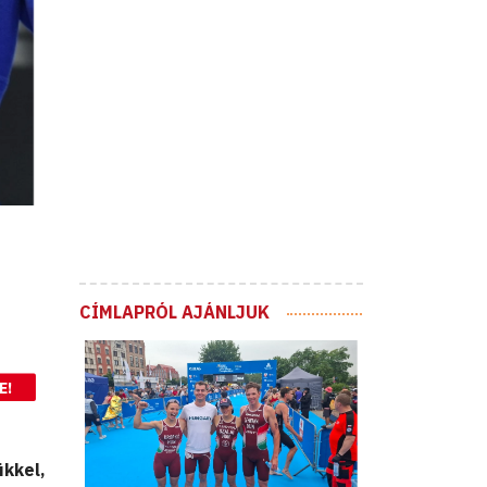
CÍMLAPRÓL AJÁNLJUK
E!
ükkel,