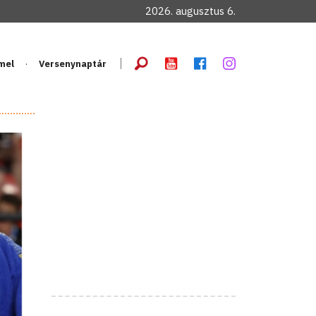
2026. augusztus 6.
mel
Versenynaptár