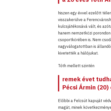
hiszen egy évvel ezelőtt tél
visszakerülve a Ferencvárosh
kulcsjátékosává vált, és azót
hanem nemzetközi porondon e
csoportkörében is. Nem csod
nagyválogatottban is állandó
kivetették a hálójukat.
Tóth mellett szintén
remek évet tudh
Pécsi Ármin
(20)
Előbbi a Felcsút kapuját véd
magát, minek következményeké