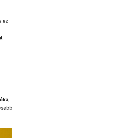
s ez
l
róka
,
yesebb