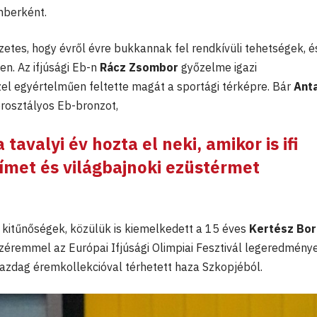
mberként.
tes, hogy évről évre bukkannak fel rendkívüli tehetségek, é
. Az ifjúsági Eb-n
Rácz Zsombor
győzelme igazi
el egyértelműen feltette magát a sportági térképre. Bár
Anta
rosztályos Eb-bronzot,
a tavalyi év hozta el neki, amikor is ifi
ímet és világbajnoki ezüstérmet
 kitűnőségek, közülük is kiemelkedett a 15 éves
Kertész Bo
zéremmel az Európai Ifjúsági Olimpiai Fesztivál legeredmén
gazdag éremkollekcióval térhetett haza Szkopjéból.