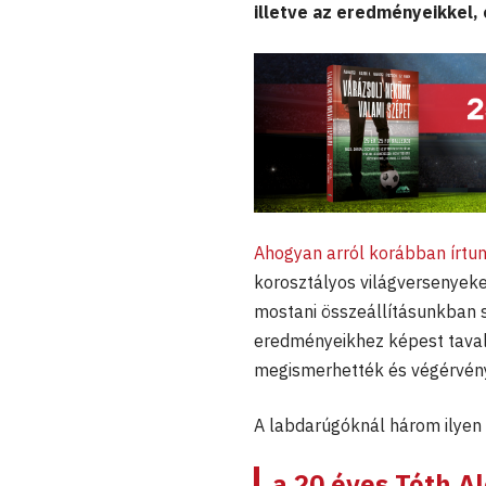
illetve az eredményeikkel, 
Ahogyan arról korábban írtu
korosztályos világversenyeke
mostani összeállításunkban s
eredményeikhez képest tavaly
megismerhették és végérvén
A labdarúgóknál három ilyen í
a 20 éves
Tóth Al