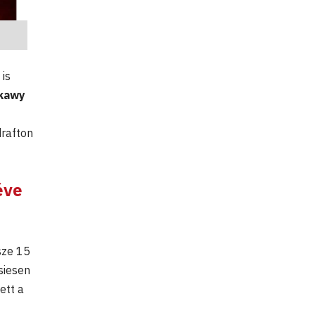
is
kawy
drafton
éve
sze 15
siesen
ett a
t