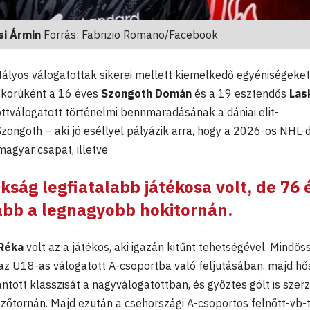
si Ármin
Forrás: Fabrizio Romano/Facebook
ályos válogatottak sikerei mellett kiemelkedő egyéniségeket 
áskorúként a 16 éves
Szongoth Domán
és a 19 esztendős
Las
nőttválogatott történelmi bennmaradásának a dániai elit-
zongoth – aki jó eséllyel pályázik arra, hogy a 2026-os NHL-
agyar csapat, illetve
okság legfiatalabb játékosa volt, de 76 
jabb a legnagyobb hokitornán.
 Réka
volt az a játékos, aki igazán kitűnt tehetségével. Mindös
 az U18-as válogatott A-csoportba való feljutásában, majd hő
lantott klasszisát a nagyválogatottban, és győztes gólt is szerz
ezőtornán. Majd ezután a csehországi A-csoportos felnőtt-vb-