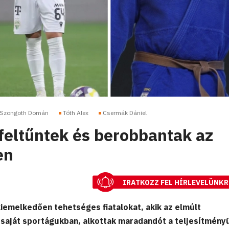
Szongoth Domán
Tóth Alex
Csermák Dániel
 feltűntek és berobbantak az
en
IRATKOZZ FEL HÍRLEVELÜNKR
iemelkedően tehetséges fiatalokat, akik az elmúlt
saját sportágukban, alkottak maradandót a teljesítmény