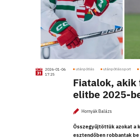
utánpótlás
utánpótlássport
2026-01-06
17:25
Fiatalok, akik
elitbe 2025-b
Hornyák Balázs
Összegyűjtöttük azokat a k
esztendőben robbantak be 