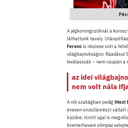
Péc
A jégkorongozóknál a koroszt
láthattunk tavaly. Utánpótl
Ferenc
is részese volt a fel
világbajnokságon. Ráadásul S
kiválasszák – nem csupán a m
az idei világbajn
nem volt nála if
A női szakágban pedig
Hiezl
évesen oroszlánrészt vállalt
küzdve, törött ujjal is megvil
bremerhaveni olimpiai selejt