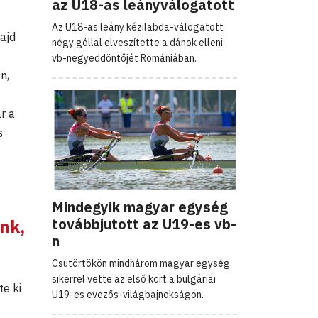
az U18-as leányválogatott
Az U18-as leány kézilabda-válogatott
ajd
négy góllal elveszítette a dánok elleni
vb-negyeddöntőjét Romániában.
n,
ár a
s
Mindegyik magyar egység
továbbjutott az U19-es vb-
nk,
n
Csütörtökön mindhárom magyar egység
sikerrel vette az első kört a bulgáriai
e ki
U19-es evezős-világbajnokságon.