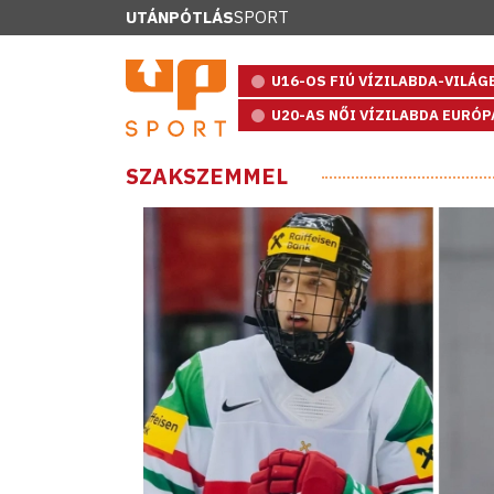
UTÁNPÓTLÁS
SPORT
U16-OS FIÚ VÍZILABDA-VILÁ
U20-AS NŐI VÍZILABDA EURÓ
SZAKSZEMMEL