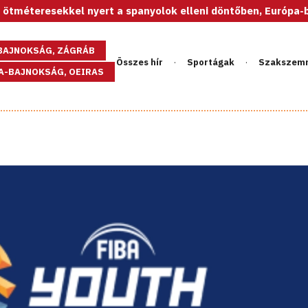
ekkel nyert a spanyolok elleni döntőben, Európa-bajnok az U
GBAJNOKSÁG, ZÁGRÁB
Összes hír
Sportágak
Szakszem
PA-BAJNOKSÁG, OEIRAS