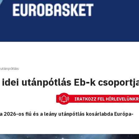
utánpótlás
 idei utánpótlás Eb-k csoportja
IRATKOZZ FEL HÍRLEVELÜNKR
 2026-os fiú és a leány utánpótlás kosárlabda Európa-