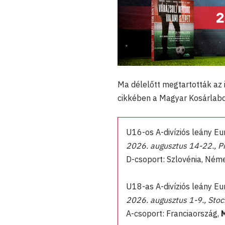
Ma délelőtt megtartották az 
cikkében a Magyar Kosárlab
U16-os A-divíziós leány E
2026. augusztus 14-22., Pi
D-csoport: Szlovénia, Ném
U18-as A-divíziós leány E
2026. augusztus 1-9., Sto
A-csoport: Franciaország,