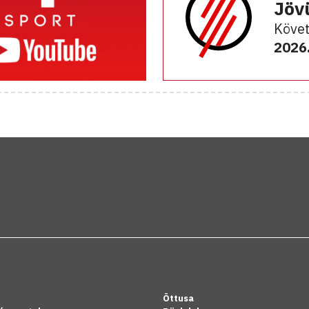
Jöv
Követ
2026.
Öttusa