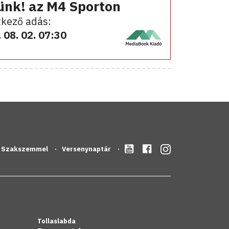
ünk! az M4 Sporton
kező adás:
 08. 02. 07:30
Szakszemmel
Versenynaptár
Tollaslabda