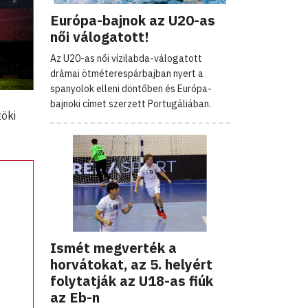
Európa-bajnok az U20-as
női válogatott!
Az U20-as női vízilabda-válogatott
drámai ötméterespárbajban nyert a
spanyolok elleni döntőben és Európa-
bajnoki címet szerzett Portugáliában.
töki
Ismét megverték a
horvátokat, az 5. helyért
folytatják az U18-as fiúk
az Eb-n