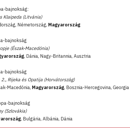
pa-bajnokság:
s Klaipeda (Litvánia)
édország, Németország,
Magyarország
ópa-bajnokság
kopje (Észak-Macedónia)
yarország
, Dánia, Nagy-Britannia, Ausztria
ópa-bajnokság
 2., Rijeka és Opatija (Horvátország)
zak-Macedónia,
Magyarország
, Bosznia-Hercegovina, Georgia
rópa-bajnokság
y (Szlovákia)
arország
, Bulgária, Albánia, Dánia