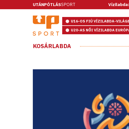
UTÁNPÓTLÁS
SPORT
Vízilabda: ötméteres
U16-OS FIÚ VÍZILABDA-VILÁ
U20-AS NŐI VÍZILABDA EURÓ
KOSÁRLABDA