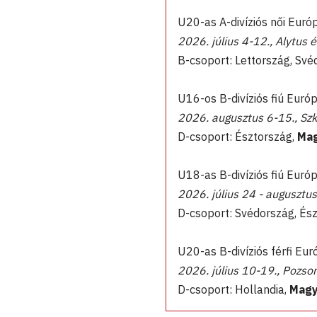
U20-as A-divíziós női Euró
2026. július 4-12., Alytus é
B-csoport: Lettország, Sv
U16-os B-divíziós fiú Eur
2026. augusztus 6-15., Sz
D-csoport: Észtország,
Mag
U18-as B-divíziós fiú Eur
2026. július 24 - augusztus
D-csoport: Svédország, És
U20-as B-divíziós férfi Eu
2026. július 10-19., Pozson
D-csoport: Hollandia,
Magy