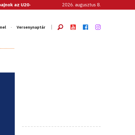
20-as női válogatott!
2026. augusztus 8.
mel
Versenynaptár