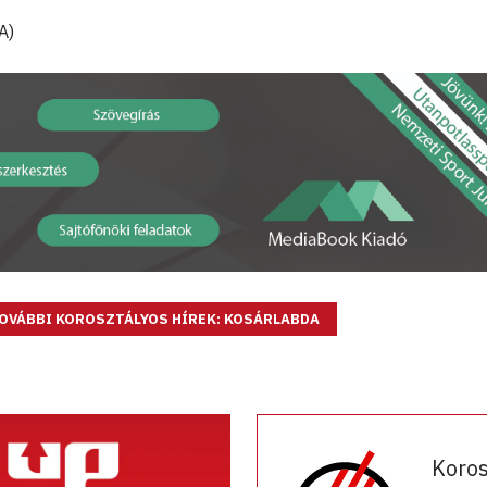
A)
OVÁBBI KOROSZTÁLYOS HÍREK: KOSÁRLABDA
Koro