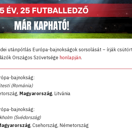
idei utánpótlás Európa-bajnokságok sorsolását – írják csütör
dázók Országos Szövetsége
honlapján
.
urópa-bajnokság:
testi (Románia)
etország,
Magyarország
, Litvánia
urópa-bajnokság:
ckholm (Svédország)
Magyarország
, Csehország, Németország