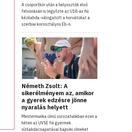
A csoportkör után a helyosztók első
felvonásán is legyőzte az U18-as fiú
kézilabda-válogatott a horvátokat a
szerbiai korosztályos Eb-n.
Németh Zsolt: A
sikerélményem az, amikor
a gyerek edzésre jönne
nyaralás helyett
Mestermunka című sorozatunkban ezen a
héten az UVSE fúi gyermek
vízilabdacsapatával bajnoki címeket