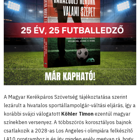
A Magyar Kerékpáros Szövetség tájékoztatása szerint
lezárult a hivatalos sportállampolgár-váltási eljárás, így a
korábbi svájci válogatott
Köhler Timon
ezentúl magyar
színekben versenyez. A többszörös korosztályos bajnok
csatlakozik a 2028-as Los Angeles-i olimpiára felkészítő
LA10 programhoz is és így minden esély megvan rá, hogy