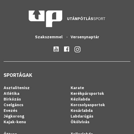
UTÁNPÓTLÁS
SPORT
Szakszemmel
Versenynaptár
SPORTÁGAK
Asztalitenisz
Karate
Atlétika
Kerékpársportok
Birkózás
Kézilabda
Cselgáncs
Korcsolyasportok
Evezés
Kosárlabda
Jégkorong
Labdarúgás
Kajak-kenu
Ökölvívás