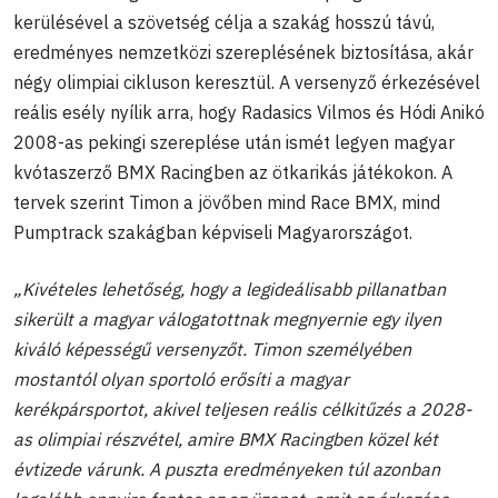
kerülésével a szövetség célja a szakág hosszú távú,
eredményes nemzetközi szereplésének biztosítása, akár
négy olimpiai cikluson keresztül. A versenyző érkezésével
reális esély nyílik arra, hogy Radasics Vilmos és Hódi Anikó
2008-as pekingi szereplése után ismét legyen magyar
kvótaszerző BMX Racingben az ötkarikás játékokon. A
tervek szerint Timon a jövőben mind Race BMX, mind
Pumptrack szakágban képviseli Magyarországot.
„Kivételes lehetőség, hogy a legideálisabb pillanatban
sikerült a magyar válogatottnak megnyernie egy ilyen
kiváló képességű versenyzőt. Timon személyében
mostantól olyan sportoló erősíti a magyar
kerékpársportot, akivel teljesen reális célkitűzés a 2028-
as olimpiai részvétel, amire BMX Racingben közel két
évtizede várunk. A puszta eredményeken túl azonban