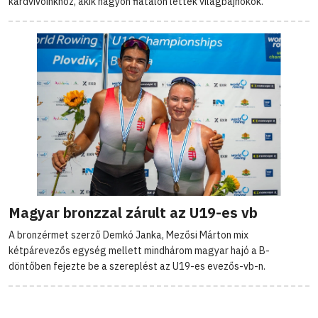
kardvívóinkhoz, akik nagyon fiatalon lettek világbajnokok.
Magyar bronzzal zárult az U19-es vb
A bronzérmet szerző Demkó Janka, Mezősi Márton mix
kétpárevezős egység mellett mindhárom magyar hajó a B-
döntőben fejezte be a szereplést az U19-es evezős-vb-n.