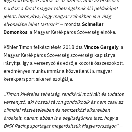
legalább ennyire fontos az az üzenet, amit az érkezése
hordoz: a fiatal magyar tehetségeknek élő példaképet
jelent, bizonyítva, hogy magyar színekben is a világ
élvonalába lehet tartozni”
– mondta
Schneller
Domonkos
, a Magyar Kerékpáros Szövetség elnöke.
Köhler Timon felkészítését 2018 óta
Vincze Gergely
, a
Magyar Kerékpáros Szövetség szövetségi kapitánya
irányítja, így a versenyző és edzője közötti összeszokott,
eredményes munka immár a közvetlenül a magyar
kerékpársport sikereit szolgálja.
„Timon kivételes tehetség, rendkívül motivált és tudatos
versenyző, aki hosszú távon gondolkodik és nem csak az
olimpiai részvételekben és nemzetközi sikerekben
érdekelt, hanem abban is a segítségünkre lesz, hogy a
BMX Racing sportágat megerősítsük Magyarországon”
–