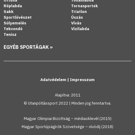
Öttusa
Tollaslabda
Röplabda
Tornasportok
Sakk
Triatlon
Sportlövészet
Úszás
Súlyemelés
Vívás
Tekvondó
Vízilabda
Tenisz
EGYÉB SPORTÁGAK »
Adatvédelem
|
Impresszum
Alapítva: 2011
© Utanpótlássport 2022 | Minden jog fenntartva.
Magyar Olimpiai Bizottság – médiaoklevél (2015)
Magyar Sportújságírók Szövetsége – nívódíj (2018)