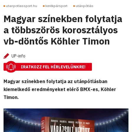
utanpotlassport.hu
kerékpársport
utánpótlás
Magyar színekben folytatja
a többszörös korosztályos
vb-döntős Köhler Timon
UP-info
IRATKOZZ FEL HÍRLEVELÜNKRE!
Magyar színekben folytatja az utánpótlásban
kiemelkedő eredményeket elérő BMX-es, Köhler
Timon.