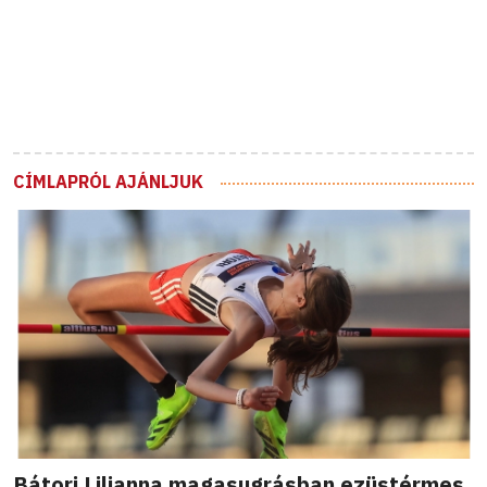
CÍMLAPRÓL AJÁNLJUK
Bátori Lilianna magasugrásban ezüstérmes