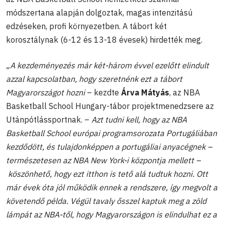
módszertana alapján dolgoztak, magas intenzitású
edzéseken, profi környezetben. A tábort két
korosztálynak (6-12 és 13-18 évesek) hirdették meg.
„A kezdeményezés már két-három évvel ezelőtt elindult
azzal kapcsolatban, hogy szeretnénk ezt a tábort
Magyarországot hozni
– kezdte
Árva Mátyás
, az NBA
Basketball School Hungary-tábor projektmenedzsere az
Utánpótlássportnak. –
Azt tudni kell, hogy az NBA
Basketball School európai programsorozata Portugáliában
kezdődött, és tulajdonképpen a portugáliai anyacégnek –
természetesen az NBA New York-i központja mellett –
köszönhető, hogy ezt itthon is tető alá tudtuk hozni. Ott
már évek óta jól működik ennek a rendszere, így megvolt a
követendő példa. Végül tavaly ősszel kaptuk meg a zöld
lámpát az NBA-től, hogy Magyarországon is elindulhat ez a