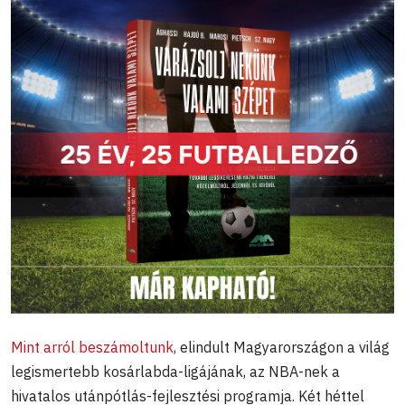
Mint arról beszámoltunk
, elindult Magyarországon a világ
legismertebb kosárlabda-ligájának, az NBA-nek a
hivatalos utánpótlás-fejlesztési programja. Két héttel