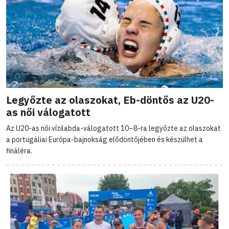
Legyőzte az olaszokat, Eb-döntős az U20-
as női válogatott
Az U20-as női vízilabda-válogatott 10–8-ra legyőzte az olaszokat
a portugáliai Európa-bajnokság elődöntőjében és készülhet a
fináléra.