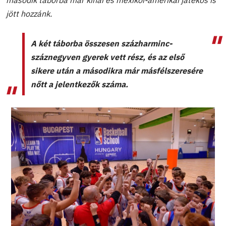
második táborba már kínai és mexikói-amerikai játékos is
jött hozzánk.
A két táborba összesen százharminc-
száznegyven gyerek vett rész, és az első
sikere után a másodikra már másfélszeresére
nőtt a jelentkezők száma.