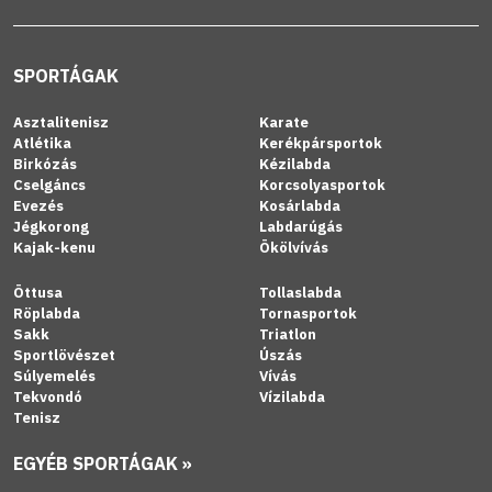
SPORTÁGAK
Asztalitenisz
Karate
Atlétika
Kerékpársportok
Birkózás
Kézilabda
Cselgáncs
Korcsolyasportok
Evezés
Kosárlabda
Jégkorong
Labdarúgás
Kajak-kenu
Ökölvívás
Öttusa
Tollaslabda
Röplabda
Tornasportok
Sakk
Triatlon
Sportlövészet
Úszás
Súlyemelés
Vívás
Tekvondó
Vízilabda
Tenisz
EGYÉB SPORTÁGAK »