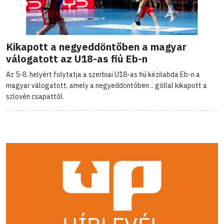
Kikapott a negyeddöntőben a magyar
válogatott az U18-as fiú Eb-n
Az 5-8. helyért folytatja a szerbiai U18-as fiú kézilabda Eb-n a
magyar válogatott, amely a negyeddöntőben .. góllal kikapott a
szlovén csapattól.