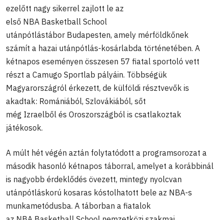
ezelőtt nagy sikerrel zajlott le az
első NBA Basketball School
utánpótlástábor Budapesten, amely mérföldkőnek
számít a hazai utánpótlás-kosárlabda történetében. A
kétnapos eseményen összesen 57 fiatal sportoló vett
részt a Camugo Sportlab pályáin. Többségük
Magyarországról érkezett, de külföldi résztvevők is
akadtak: Romániából, Szlovákiából, sőt
még Izraelből és Oroszországból is csatlakoztak
játékosok.
A múlt hét végén aztán folytatódott a programsorozat a
második hasonló kétnapos táborral, amelyet a korábbinál
is nagyobb érdeklődés övezett, mintegy nyolcvan
utánpótláskorú kosaras kóstolhatott bele az NBA-s
munkametódusba. A táborban a fiatalok
az NBA Basketball School nemzetközi szakmai