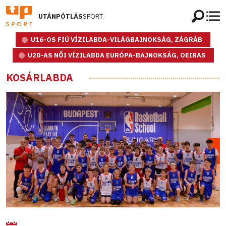
UTÁNPÓTLÁS
SPORT
U16-OS FIÚ VÍZILABDA-VILÁGBAJNOKSÁG, ZÁGRÁB
U20-AS NŐI VÍZILABDA EURÓPA-BAJNOKSÁG, OEIRAS
KOSÁRLABDA