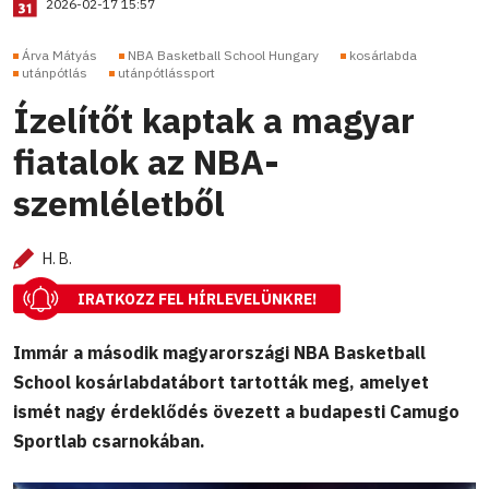
2026-02-17 15:57
Árva Mátyás
NBA Basketball School Hungary
kosárlabda
utánpótlás
utánpótlássport
Ízelítőt kaptak a magyar
fiatalok az NBA-
szemléletből
H. B.
IRATKOZZ FEL HÍRLEVELÜNKRE!
Immár a második magyarországi NBA Basketball
School kosárlabdatábort tartották meg, amelyet
ismét nagy érdeklődés övezett a budapesti Camugo
Sportlab csarnokában.