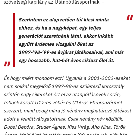
szövetségi kapitány az Utánpótlássportnak. –
Szerintem ez alapvetően túl kicsi minta
ehhez, és ha a nagyképet, egy teljes
generációt szeretnénk látni, akkor inkább
együtt érdemes vizsgálni őket az
1997-’98-’99-es évjárat játékosaival, ami már
egy hosszabb, hat-hét éves ciklust ölel át.
És hogy miért mondom ezt? Ugyanis a 2001-2002-eseket
nem sokkal megelőző 1997-98-as születésű korosztály
szintén nagy sikereket ért el az utánpótlásévek során,
többek között U17-es vébé- és U16-os Eb-bronzérmet
szerzett, majd pedig mára jó néhány meghatározó játékost
adott a felnőttválogatottnak. Csak néhány név közülük:
Dubei Debóra, Studer Ágnes, Kiss Virág, Aho Nina, Török