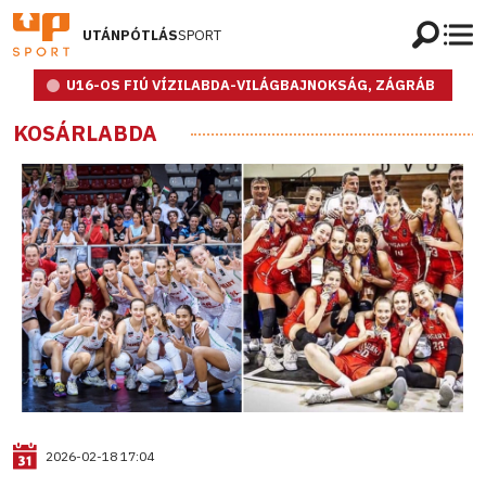
UTÁNPÓTLÁS
SPORT
U16-OS FIÚ VÍZILABDA-VILÁGBAJNOKSÁG, ZÁGRÁB
KOSÁRLABDA
2026-02-18 17:04