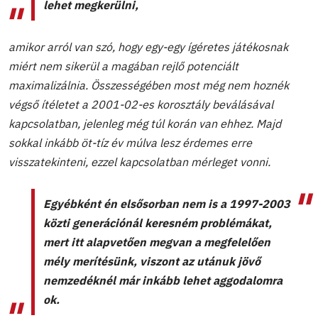
lehet megkerülni,
amikor arról van szó, hogy egy-egy ígéretes játékosnak
miért nem sikerül a magában rejlő potenciált
maximalizálnia. Összességében most még nem hoznék
végső ítéletet a 2001-02-es korosztály beválásával
kapcsolatban, jelenleg még túl korán van ehhez. Majd
sokkal inkább öt-tíz év múlva lesz érdemes erre
visszatekinteni, ezzel kapcsolatban mérleget vonni.
Egyébként én elsősorban nem is a 1997-2003
közti generációnál keresném problémákat,
mert itt alapvetően megvan a megfelelően
mély merítésünk, viszont az utánuk jövő
nemzedéknél már inkább lehet aggodalomra
ok.