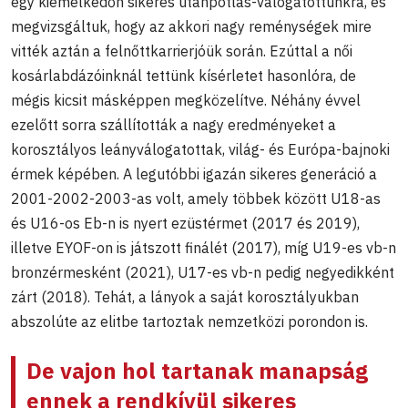
egy kiemelkedőn sikeres utánpótlás-válogatottunkra, és
megvizsgáltuk, hogy az akkori nagy reménységek mire
vitték aztán a felnőttkarrierjóük során. Ezúttal a női
kosárlabdázóinknál tettünk kísérletet hasonlóra, de
mégis kicsit másképpen megközelítve. Néhány évvel
ezelőtt sorra szállították a nagy eredményeket a
korosztályos leányválogatottak, világ- és Európa-bajnoki
érmek képében. A legutóbbi igazán sikeres generáció a
2001-2002-2003-as volt, amely többek között U18-as
és U16-os Eb-n is nyert ezüstérmet (2017 és 2019),
illetve EYOF-on is játszott finálét (2017), míg U19-es vb-n
bronzérmesként (2021), U17-es vb-n pedig negyedikként
zárt (2018). Tehát, a lányok a saját korosztályukban
abszolúte az elitbe tartoztak nemzetközi porondon is.
De vajon hol tartanak manapság
ennek a rendkívül sikeres