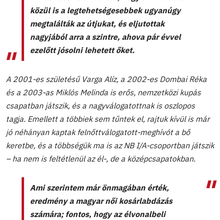
közül is a legtehetségesebbek ugyanúgy
megtalálták az útjukat, és eljutottak
nagyjából arra a szintre, ahova pár évvel
ezelőtt jósolni lehetett őket.
A 2001-es születésű Varga Alíz, a 2002-es Dombai Réka
és a 2003-as Miklós Melinda is erős, nemzetközi kupás
csapatban játszik, és a nagyválogatottnak is oszlopos
tagja. Emellett a többiek sem tűntek el, rajtuk kívül is már
jó néhányan kaptak felnőttválogatott-meghívót a bő
keretbe, és a többségük ma is az NB I/A-csoportban játszik
– ha nem is feltétlenül az él-, de a középcsapatokban.
Ami szerintem már önmagában érték,
eredmény a magyar női kosárlabdázás
számára; fontos, hogy az élvonalbeli