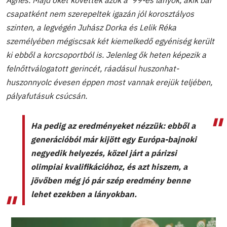
Ágnes. Majd őket követték azok a ’99-es lányok, akik bár
csapatként nem szerepeltek igazán jól korosztályos
szinten, a legvégén Juhász Dorka és Lelik Réka
személyében mégiscsak két kiemelkedő egyéniség került
ki ebből a korcsoportból is. Jelenleg ők heten képezik a
felnőttválogatott gerincét, ráadásul huszonhat-
huszonnyolc évesen éppen most vannak erejük teljében,
pályafutásuk csúcsán.
Ha pedig az eredményeket nézzük: ebből a
generációból már kijött egy Európa-bajnoki
negyedik helyezés, közel járt a párizsi
olimpiai kvalifikációhoz, és azt hiszem, a
jövőben még jó pár szép eredmény benne
lehet ezekben a lányokban.