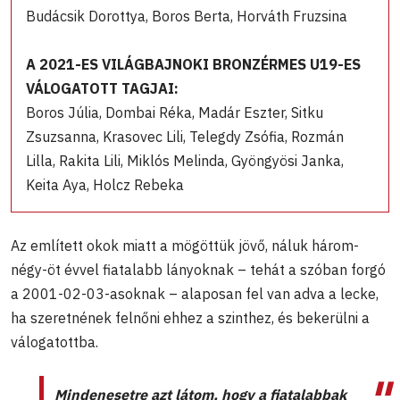
Budácsik Dorottya, Boros Berta, Horváth Fruzsina
A 2021-ES VILÁGBAJNOKI BRONZÉRMES U19-ES
VÁLOGATOTT TAGJAI:
Boros Júlia, Dombai Réka, Madár Eszter, Sitku
Zsuzsanna, Krasovec Lili, Telegdy Zsófia, Rozmán
Lilla, Rakita Lili, Miklós Melinda, Gyöngyösi Janka,
Keita Aya, Holcz Rebeka
Az említett okok miatt a mögöttük jövő, náluk három-
négy-öt évvel fiatalabb lányoknak – tehát a szóban forgó
a 2001-02-03-asoknak – alaposan fel van adva a lecke,
ha szeretnének felnőni ehhez a szinthez, és bekerülni a
válogatottba.
Mindenesetre azt látom, hogy a fiatalabbak