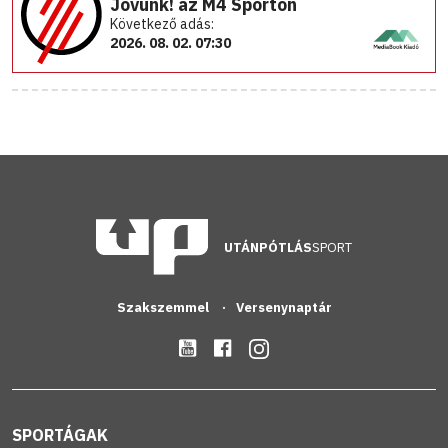
Jövünk! az M4 Sporton
Következő adás:
2026. 08. 02. 07:30
UTÁNPÓTLÁS
SPORT
Szakszemmel
Versenynaptár
SPORTÁGAK