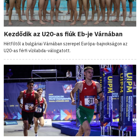
Kezdődik az U20-as fiúk Eb-je Várnában
Hétfőtől a bulgáriai Várnában szerepel Európa-bajnokságon az
U20-as férfi vízilabda-válogatott.