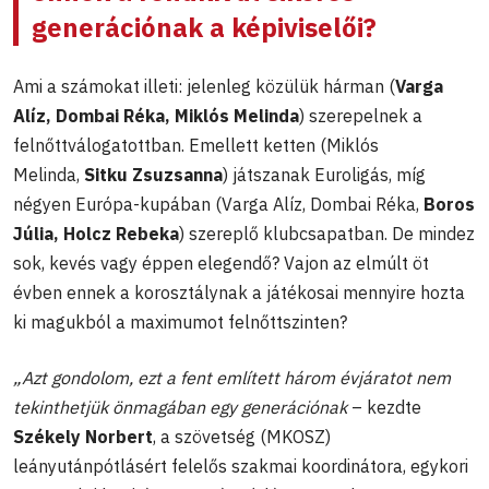
generációnak a képiviselői?
Ami a számokat illeti: jelenleg közülük hárman (
Varga
Alíz, Dombai Réka, Miklós Melinda
) szerepelnek a
felnőttválogatottban. Emellett ketten (Miklós
Melinda,
Sitku Zsuzsanna
) játszanak Euroligás, míg
négyen Európa-kupában (Varga Alíz, Dombai Réka,
Boros
Júlia, Holcz Rebeka
) szereplő klubcsapatban. De mindez
sok, kevés vagy éppen elegendő? Vajon az elmúlt öt
évben ennek a korosztálynak a játékosai mennyire hozta
ki magukból a maximumot felnőttszinten?
„Azt gondolom, ezt a fent említett három évjáratot nem
tekinthetjük önmagában egy generációnak
– kezdte
Székely Norbert
, a szövetség (MKOSZ)
leányutánpótlásért felelős szakmai koordinátora, egykori