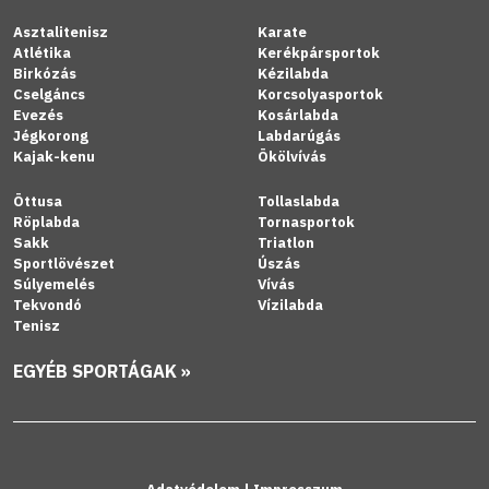
Asztalitenisz
Karate
Atlétika
Kerékpársportok
Birkózás
Kézilabda
Cselgáncs
Korcsolyasportok
Evezés
Kosárlabda
Jégkorong
Labdarúgás
Kajak-kenu
Ökölvívás
Öttusa
Tollaslabda
Röplabda
Tornasportok
Sakk
Triatlon
Sportlövészet
Úszás
Súlyemelés
Vívás
Tekvondó
Vízilabda
Tenisz
EGYÉB SPORTÁGAK »