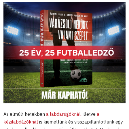
Az elmúlt hetekben
a labdarúgóknál
, illetve
a
kézilabdázóknál
is kiemeltünk és visszapillantottunk egy-