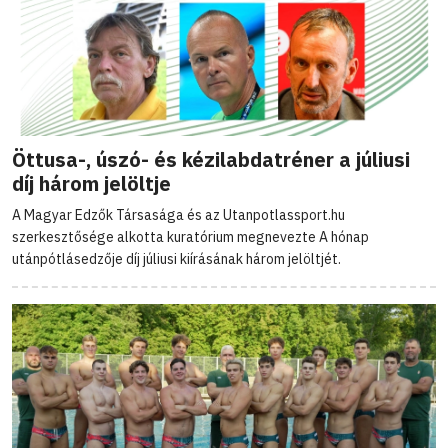
Öttusa-, úszó- és kézilabdatréner a júliusi
díj három jelöltje
A Magyar Edzők Társasága és az Utanpotlassport.hu
szerkesztősége alkotta kuratórium megnevezte A hónap
utánpótlásedzője díj júliusi kiírásának három jelöltjét.