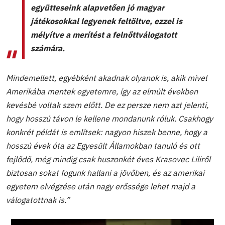
együtteseink alapvetően jó magyar
játékosokkal legyenek feltöltve, ezzel is
mélyítve a merítést a felnőttválogatott
számára.
Mindemellett, egyébként akadnak olyanok is, akik mivel
Amerikába mentek egyetemre, így az elmúlt években
kevésbé voltak szem előtt. De ez persze nem azt jelenti,
hogy hosszú távon le kellene mondanunk róluk. Csakhogy
konkrét példát is említsek: nagyon hiszek benne, hogy a
hosszú évek óta az Egyesült Államokban tanuló és ott
fejlődő, még mindig csak huszonkét éves Krasovec Liliről
biztosan sokat fogunk hallani a jövőben, és az amerikai
egyetem elvégzése után nagy erőssége lehet majd a
válogatottnak is.”