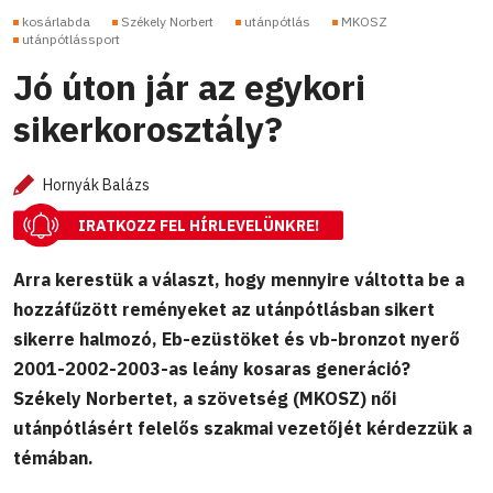
kosárlabda
Székely Norbert
utánpótlás
MKOSZ
utánpótlássport
Jó úton jár az egykori
sikerkorosztály?
Hornyák Balázs
IRATKOZZ FEL HÍRLEVELÜNKRE!
Arra kerestük a választ, hogy mennyire váltotta be a
hozzáfűzött reményeket az utánpótlásban sikert
sikerre halmozó, Eb-ezüstöket és vb-bronzot nyerő
2001-2002-2003-as leány kosaras generáció?
Székely Norbertet, a szövetség (MKOSZ) női
utánpótlásért felelős szakmai vezetőjét kérdezzük a
témában.