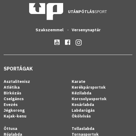
UTÁNPÓTLÁS
SPORT
Szakszemmel
Versenynaptár
SPORTÁGAK
Asztalitenisz
Karate
Atlétika
Kerékpársportok
Birkózás
Kézilabda
Cselgáncs
Korcsolyasportok
Evezés
Kosárlabda
Jégkorong
Labdarúgás
Kajak-kenu
Ökölvívás
Öttusa
Tollaslabda
Röplabda
Tornasportok