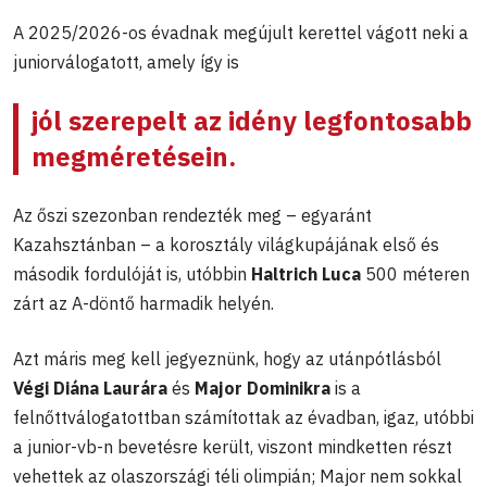
A 2025/2026-os évadnak megújult kerettel vágott neki a
juniorválogatott, amely így is
jól szerepelt az idény legfontosabb
megméretésein.
Az őszi szezonban rendezték meg – egyaránt
Kazahsztánban – a korosztály világkupájának első és
második fordulóját is, utóbbin
Haltrich Luca
500 méteren
zárt az A-döntő harmadik helyén.
Azt máris meg kell jegyeznünk, hogy az utánpótlásból
Végi Diána Laurára
és
Major Dominikra
is a
felnőttválogatottban számítottak az évadban, igaz, utóbbi
a junior-vb-n bevetésre került, viszont mindketten részt
vehettek az olaszországi téli olimpián; Major nem sokkal