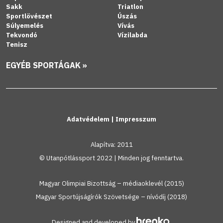
Sakk
Triatlon
Sportlövészet
Úszás
Súlyemelés
Vívás
Tekvondó
Vízilabda
Tenisz
EGYÉB SPORTÁGAK »
Adatvédelem
|
Impresszum
Alapítva: 2011
© Utanpótlássport 2022 | Minden jog fenntartva.
Magyar Olimpiai Bizottság – médiaoklevél (2015)
Magyar Sportújságírók Szövetsége – nívódíj (2018)
Designed and developed by