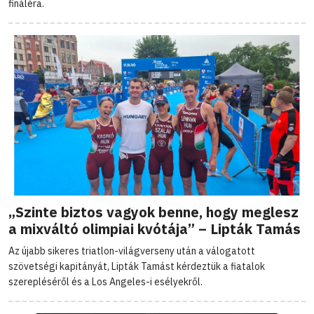
fináléra.
„Szinte biztos vagyok benne, hogy meglesz
a mixváltó olimpiai kvótája” – Lipták Tamás
Az újabb sikeres triatlon-világverseny után a válogatott
szövetségi kapitányát, Lipták Tamást kérdeztük a fiatalok
szerepléséről és a Los Angeles-i esélyekről.