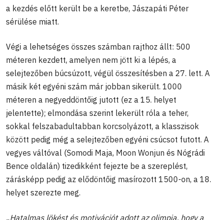
a kezdés előtt került be a keretbe, Jászapáti Péter
sérülése miatt.
Végi a lehetséges összes számban rajthoz állt: 500
méteren kezdett, amelyen nem jött ki a lépés, a
selejtezőben búcsúzott, végül összesítésben a 27. lett. A
másik két egyéni szám már jobban sikerült. 1000
méteren a negyeddöntőig jutott (ez a 15. helyet
jelentette); elmondása szerint lekerült róla a teher,
sokkal felszabadultabban korcsolyázott, a klasszisok
között pedig még a selejtezőben egyéni csúcsot futott. A
vegyes váltóval (Somodi Maja, Moon Wonjun és Nógrádi
Bence oldalán) tizedikként fejezte be a szereplést,
zárásképp pedig az elődöntőig masírozott 1500-on, a 18.
helyet szerezte meg.
„Hatalmas lökést és motivációt adott az olimpia, hogy a