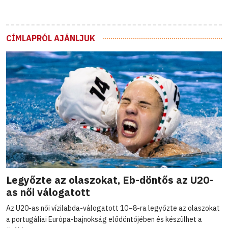
CÍMLAPRÓL AJÁNLJUK
Legyőzte az olaszokat, Eb-döntős az U20-
as női válogatott
Az U20-as női vízilabda-válogatott 10–8-ra legyőzte az olaszokat
a portugáliai Európa-bajnokság elődöntőjében és készülhet a