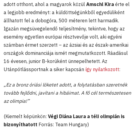
adott otthont, ahol a magyarok közül
Amschl Kira
érte el
a legjobb eredményt: a küldöttségünkből egyedüliként
állhatott fel a dobogóra, 500 méteren lett harmadik.
Igazán megsüvegelendő teljesítmény, tekintve, hogy az
esemény egyetlen európai résztvevője volt, aki egyéni
számban érmet szerzett – az ázsiai és az észak-amerikai
országok dominanciája ismét megmutatkozott. Ráadásul
16 évesen, junior B-korúként ünnepelhetett. Az
Utánpótlássportnak a siker kapcsán
így nyilatkozott
:
„Ez a bronz óriási löketet adott, a folytatásban szeretnék
tovább fejlődni, javítani a hibáimat. A fő cél természetesen
az olimpia!
”
(Kiemelt képünkön:
Végi Diána Laura a téli olimpián is
bizonyíthatott
Forrás: Team Hungary)