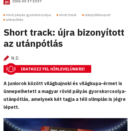
2026-03-17 10:57
rövid pályás gyorskorcsolya
short track
utánpótlássport
utánpótlás
Short track: újra bizonyított
az utánpótlás
N. D.
IRATKOZZ FEL HÍRLEVELÜNKRE!
A juniorok között világbajnoki és világkupa-érmet is
ünnepelhetett a magyar rövid pályás gyorskorcsolya-
utánpótlás, amelynek két tagja a téli olimpián is jégre
lépett.