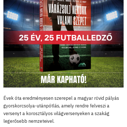
Évek óta eredményesen szerepel a magyar rövid pályás
gyorskorcsolya-utánpótlás, amely rendre felveszi a
versenyt a korosztályos világversenyeken a szakág
legerősebb nemzeteivel.