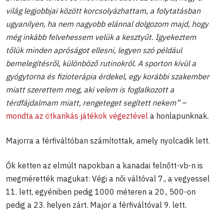
világ legjobbjai között korcsolyázhattam, a folytatásban
ugyanilyen, ha nem nagyobb elánnal dolgozom majd, hogy
még inkább felvehessem velük a kesztyűt. Igyekeztem
tőlük minden apróságot ellesni, legyen szó például
bemelegítésről, különböző rutinokról. A sporton kívül a
gyógytorna és fizioterápia érdekel, egy korábbi szakember
miatt szerettem meg, aki velem is foglalkozott a
térdfájdalmam miatt, rengeteget segített nekem”
–
mondta az ötkarikás játékok végeztével
a honlapunknak.
Majorra a férfiváltóban számítottak, amely nyolcadik lett.
Ők ketten az elmúlt napokban a kanadai felnőtt-vb-n is
megmérették magukat: Végi a női váltóval 7., a vegyessel
11. lett, egyéniben pedig 1000 méteren a 20., 500-on
pedig a 23. helyen zárt. Major a férfiváltóval 9. lett.