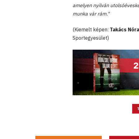
amelyen nyilván utolsóéveské
munka vár rám."
(Kiemelt képen:
Takács Nóra
Sportegyesület)