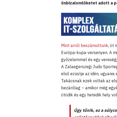
önbizalomlöketet adott a po
Mint arról beszámoltunk
, öt
Európa-kupa-versenyen. A mi
győzelemmel és egy vereségg
A Zalaegerszegi Judo Sporte
első ezüstje az idén, ugyanis
Takácsnak ezek voltak az els
bezárólag – amikor még egyéb
ötödik és egy hetedik hely vol
Úgy tűnik, ez a súlycs