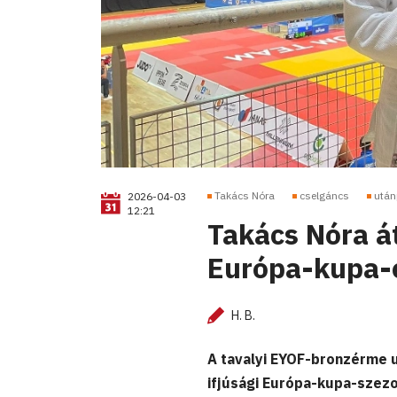
Takács Nóra
cselgáncs
után
2026-04-03
12:21
Takács Nóra át
Európa-kupa-
H. B.
A tavalyi EYOF-bronzérme 
ifjúsági Európa-kupa-szez