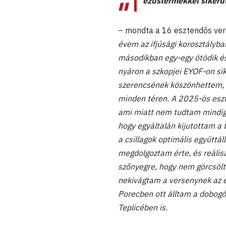
ezüstérmekkel sikerül
– mondta a 16 esztendős ver
évem az ifjúsági korosztályba
másodikban egy-egy ötödik és
nyáron a szkopjei EYOF-on si
szerencsének köszönhettem, m
minden téren. A 2025-ös esz
ami miatt nem tudtam mindig 
hogy egyáltalán kijutottam a 
a csillagok optimális együt
megdolgoztam érte, és reálisa
szőnyegre, hogy nem görcsölt
nekivágtam a versenynek az e
Porecben ott álltam a dobogó
Teplicében is.