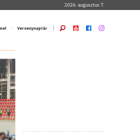
2026. augusztus 7.
mel
Versenynaptár