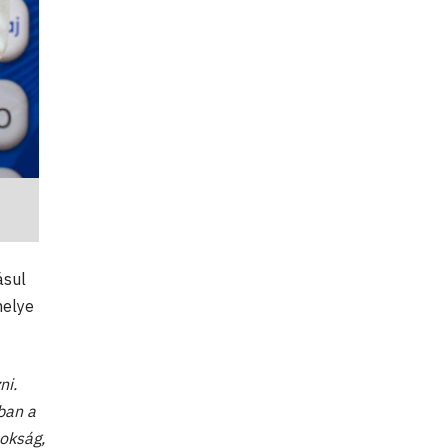
ásul
helye
ni.
ban a
nokság,