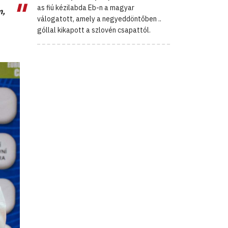
as fiú kézilabda Eb-n a magyar
m,
válogatott, amely a negyeddöntőben ..
góllal kikapott a szlovén csapattól.