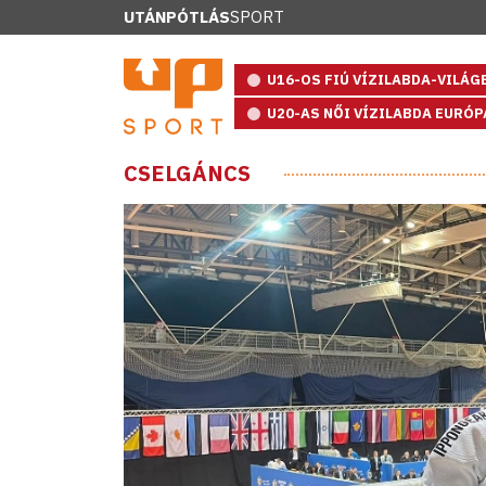
UTÁNPÓTLÁS
SPORT
U16-OS FIÚ VÍZILABDA-VILÁ
U20-AS NŐI VÍZILABDA EURÓ
CSELGÁNCS