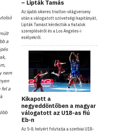
– Lipták Tamás
Az újabb sikeres triatlon-világverseny
utolsó
után a válogatott szövetségi kapitányát,
Lipták Tamást kérdeztük a fiatalok
szerepléséről és a Los Angeles-i
múlt
esélyekről.
bb a
épés
ak,
em,
gy nem
ényen
fel a
ak
Kikapott a
negyeddöntőben a magyar
válogatott az U18-as fiú
tóbb
Eb-n
Az 5-8. helyért folytatja a szerbiai U18-