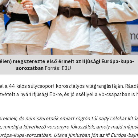
zélen) megszerezte első érmeit az ifjúsági Európa-kupa-
sorozatban
Forrás: EJU
 fel a 44 kilós súlycsoport korosztályos világranglistáján. Ráad
vételt a nyári ifjúsági Eb-re, és jó eséllyel a vb-csapatban is 
reknek, de nem szeretnék emiatt rögtön túl nagy célokat kitűz
k, mindig a következő versenyre fókuszálok, amely majd május
Európa-kupa-sorozatban. Utána júniusban jön az ifi Európa-baj