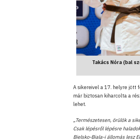
Takács Nóra (bal s
A sikereivel a 17. helyre jött
már biztosan kiharcolta a rész
lehet.
„Természetesen, örülök a sike
Csak lépésről lépésre halado
Bielsko-Biala-i állomás lesz 