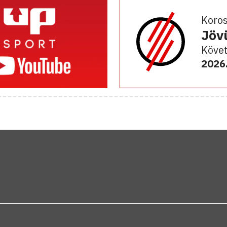
Koro
Jöv
Követ
2026.