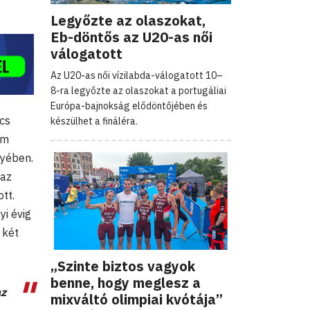
Legyőzte az olaszokat,
Eb-döntős az U20-as női
válogatott
Az U20-as női vízilabda-válogatott 10–
8-ra legyőzte az olaszokat a portugáliai
Európa-bajnokság elődöntőjében és
ncs
készülhet a fináléra.
om
nyében.
 az
tt.
i évig
 két
„Szinte biztos vagyok
benne, hogy meglesz a
az
mixváltó olimpiai kvótája”