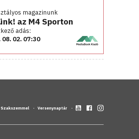
sztályos magazinunk
ünk! az M4 Sporton
kező adás:
 08. 02. 07:30
Szakszemmel
Versenynaptár