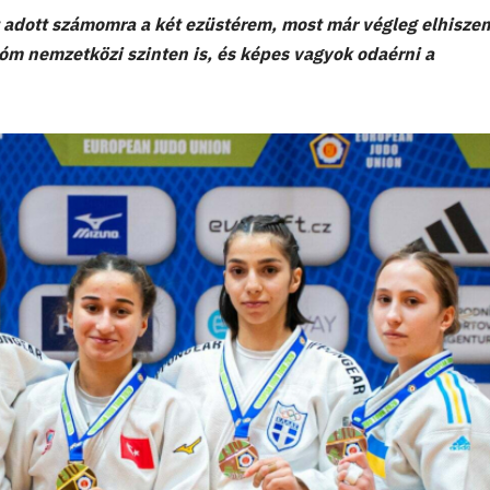
t adott számomra a két ezüstérem, most már végleg elhisze
óm nemzetközi szinten is, és képes vagyok odaérni a