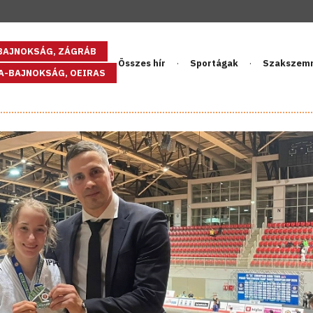
GBAJNOKSÁG, ZÁGRÁB
Összes hír
Sportágak
Szakszem
PA-BAJNOKSÁG, OEIRAS