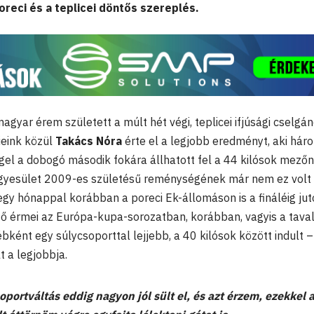
reci és a teplicei döntős szereplés.
 magyar érem született a múlt hét végi, teplicei ifjúsági cselgá
eink közül
Takács Nóra
érte el a legjobb eredményt, aki hár
el a dobogó második fokára állhatott fel a 44 kilósok mező
gyesület 2009-es születésű reménységének már nem ez volt
 egy hónappal korábban a poreci Ek-állomáson is a fináléig juto
ő érmei az Európa-kupa-sorozatban, korábban, vagyis a tavaly
ként egy súlycsoporttal lejjebb, a 40 kilósok között indult –
t a legjobbja.
oportváltás eddig nagyon jól sült el, és azt érzem, ezekkel 