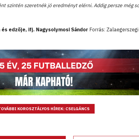
nt szintén szeretnék jó eredményt elérni. Addig persze még s
 és edzője, ifj. Nagysolymosi Sándor
Forrás: Zalaegerszegi
TOVÁBBI KOROSZTÁLYOS HÍREK: CSELGÁNCS