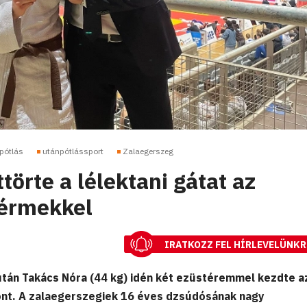
pótlás
utánpótlássport
Zalaegerszeg
törte a lélektani gátat az
érmekkel
IRATKOZZ FEL HÍRLEVELÜNKR
után Takács Nóra (44 kg) idén két ezüstéremmel kezdte a
ont. A zalaegerszegiek 16 éves dzsúdósának nagy