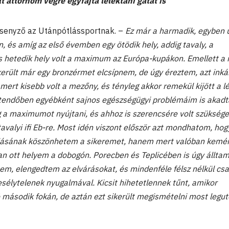
t áttörnöm végre egyfajta lélektani gátat is
senyző az Utánpótlássportnak. –
Ez már a harmadik, egyben 
n, és amíg az első évemben egy ötödik hely, addig tavaly, a
 hetedik hely volt a maximum az Európa-kupákon. Emellett a 
került már egy bronzérmet elcsípnem, de úgy éreztem, azt inká
ert kisebb volt a mezőny, és tényleg akkor remekül kijött a l
tendőben egyébként sajnos egészségügyi problémáim is akadt
a maximumot nyújtani, és ahhoz is szerencsére volt szükség
tavalyi ifi Eb-re. Most idén viszont először azt mondhatom, ho
tállásának köszönhetem a sikeremet, hanem mert valóban kem
n ott helyem a dobogón. Porecben és Teplicében is úgy álltam 
em, elengedtem az elvárásokat, és mindenféle félsz nélkül cs
sélytelenek nyugalmával. Kicsit hihetetlennek tűnt, amikor
 második fokán, de aztán ezt sikerült megismételni most legu