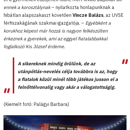
ennek a korosztálynak
– nyilatkozta honlapunknak a
hibátlan alapszakaszt követően
Vincze Balázs
, az UVSE
férfiszakágának szakmai igazgatója. –
Egyébként a
korukhoz képest már hozzá is nagyon felkészülten
érkeznek a gyerekek, ami az eggyel fiatalabbakkal
foglalkozó Kis József érdeme.
A sikereknek mindig örülünk, de az
utánpótlás-nevelés célja továbbra is az, hogy
a fiatalok közül minél több játékos jusson el a
felnőttélvonalig vagy akár a válogatottságig.
(Kiemelt fotó: Palágyi Barbara)