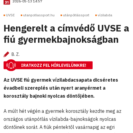
2026-05-13 14:57
UVSE
utanpotlassport.hu
utánpótlássport
vízilabda
Hengerelt a címvédő UVSE a
fiú gyermekbajnokságban
B. Z.
IRATKOZZ FEL HÍRLEVELÜNKRE!
Az UVSE fiú gyermek vízilabdacsapata dicséretes
évadbeli szereplés után nyert aranyérmet a
korosztály bajnoki nyolcas döntőjében.
A múlt hét végén a gyermek korosztály kezdte meg az
országos utánpótlás vízilabda-bajnokságok nyolcas
döntőinek sorát. A fiúk péntektől vasárnapig az egri