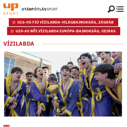
UTÁNPÓTLÁS
SPORT
U16-OS FIÚ VÍZILABDA-VILÁGBAJNOKSÁG, ZÁGRÁB
U20-AS NŐI VÍZILABDA EURÓPA-BAJNOKSÁG, OEIRAS
VÍZILABDA