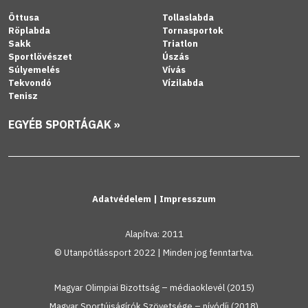
Öttusa
Tollaslabda
Röplabda
Tornasportok
Sakk
Triatlon
Sportlövészet
Úszás
Súlyemelés
Vívás
Tekvondó
Vízilabda
Tenisz
EGYÉB SPORTÁGAK »
Adatvédelem
|
Impresszum
Alapítva: 2011
© Utanpótlássport 2022 | Minden jog fenntartva.
Magyar Olimpiai Bizottság – médiaoklevél (2015)
Magyar Sportújságírók Szövetsége – nívódíj (2018)