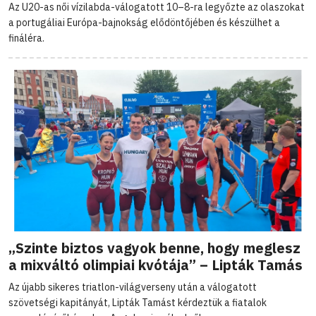
Az U20-as női vízilabda-válogatott 10–8-ra legyőzte az olaszokat
a portugáliai Európa-bajnokság elődöntőjében és készülhet a
fináléra.
„Szinte biztos vagyok benne, hogy meglesz
a mixváltó olimpiai kvótája” – Lipták Tamás
Az újabb sikeres triatlon-világverseny után a válogatott
szövetségi kapitányát, Lipták Tamást kérdeztük a fiatalok