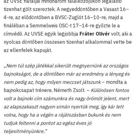
az UVSE fiataljai mindhárom találkozójukon legalább
tizenhat gólt szereztek. A negyeddöntőben a Vasast 16–
4-re, az elődöntőben a BVSC-Zuglót 16–10-re, majd a
fináléban a Semmelweis OSC-t 17–14-re győzte le a
címvédő. Az UVSE egyik legjobbja
Fráter Olivér
volt, aki a
nyolcas döntőben összesen tizenhat alkalommal vette be
az ellenfelek kapuját.
„Nem túl szép játékkal sikerült megnyernünk az országos
bajnokságot, de a döntőben már az eredmény a lényeg és
nem pedig az, hogy milyen meccset játszunk
– mondta a
bajnokcsapat trénere, Németh Zsolt. –
Különösen fontos
volt a bajnoki cím számunkra és nagy örömöt jelent, mert
az alapszakaszt nagyon simán nyertük meg, így kár lett
volna, hogy ha a végén a rájátszásban bukunk és nem
tudjuk feltenni a pontot az egész éves jó
teljesítményünkre.”