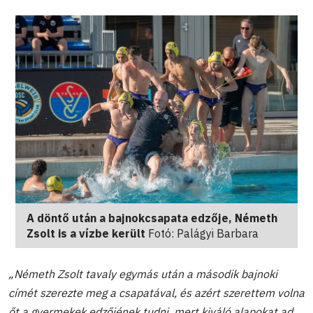
A döntő után a bajnokcsapata edzője, Németh
Zsolt is a vízbe került
Fotó: Palágyi Barbara
„Németh Zsolt tavaly egymás után a második bajnoki
címét szerezte meg a csapatával, és azért szerettem volna
őt a gyermekek edzőjének tudni, mert kiváló alapokat ad