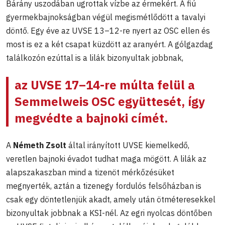
Bárány uszodában ugrottak vízbe az érmekért. A fiú
gyermekbajnokságban végül megismétlődött a tavalyi
döntő. Egy éve az UVSE 13–12-re nyert az OSC ellen és
most is ez a két csapat küzdött az aranyért. A gólgazdag
találkozón ezúttal is a lilák bizonyultak jobbnak,
az UVSE 17–14-re múlta felül a
Semmelweis OSC együttesét, így
megvédte a bajnoki címét.
A
Németh Zsolt
által irányított UVSE kiemelkedő,
veretlen bajnoki évadot tudhat maga mögött. A lilák az
alapszakaszban mind a tizenöt mérkőzésüket
megnyerték, aztán a tizenegy fordulós felsőházban is
csak egy döntetlenjük akadt, amely után ötméteresekkel
bizonyultak jobbnak a KSI-nél. Az egri nyolcas döntőben