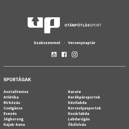
UTÁNPÓTLÁS
SPORT
Szakszemmel
Versenynaptár
SPORTÁGAK
Asztalitenisz
Karate
Atlétika
Kerékpársportok
Birkózás
Kézilabda
Cselgáncs
Korcsolyasportok
Evezés
Kosárlabda
Jégkorong
Labdarúgás
Kajak-kenu
Ökölvívás