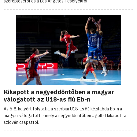
szerepléséről és a Los Angeles-i esélyekről.
Kikapott a negyeddöntőben a magyar
válogatott az U18-as fiú Eb-n
Az 5-8. helyért folytatja a szerbiai U18-as fiú kézilabda Eb-n a
magyar válogatott, amely a negyeddöntőben .. góllal kikapott a
szlovén csapattól.