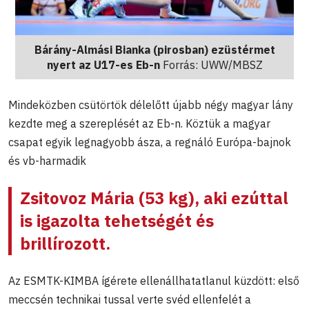
Bárány-Almási Bianka (pirosban) ezüstérmet
nyert az U17-es Eb-n
Forrás: UWW/MBSZ
Mindeközben csütörtök délelőtt újabb négy magyar lány
kezdte meg a szereplését az Eb-n. Köztük a magyar
csapat egyik legnagyobb ásza, a regnáló Európa-bajnok
és vb-harmadik
Zsitovoz Mária
(53 kg), aki ezúttal
is igazolta tehetségét és
brillírozott.
Az ESMTK-KIMBA ígérete ellenállhatatlanul küzdött: első
meccsén technikai tussal verte svéd ellenfelét a