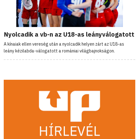
Nyolcadik a vb-n az U18-as leányválogatott
A kínaiak ellen vereség után a nyolcadik helyen zárt az U18-as
leány kézilabda-válogatott a romániai világbajnokságon.