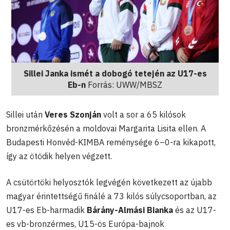
Sillei Janka ismét a dobogó tetején az U17-es
Eb-n
Forrás: UWW/MBSZ
Sillei után
Veres Szonján
volt a sor a 65 kilósok
bronzmérkőzésén a moldovai Margarita Lisita ellen. A
Budapesti Honvéd-KIMBA reménysége 6–0-ra kikapott,
így az ötödik helyen végzett.
A csütörtöki helyosztók legvégén következett az újabb
magyar érintettségű finálé a 73 kilós súlycsoportban, az
U17-es Eb-harmadik
Bárány-Almási Bianka
és az U17-
es vb-bronzérmes, U15-ös Európa-bajnok