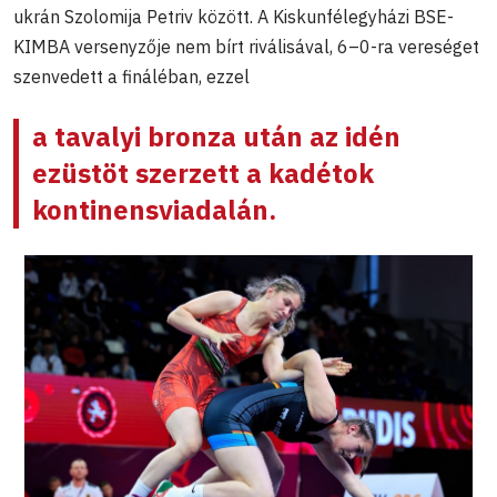
ukrán Szolomija Petriv között. A Kiskunfélegyházi BSE-
KIMBA versenyzője nem bírt riválisával, 6–0-ra vereséget
szenvedett a fináléban, ezzel
a tavalyi bronza után az idén
ezüstöt szerzett a kadétok
kontinensviadalán.