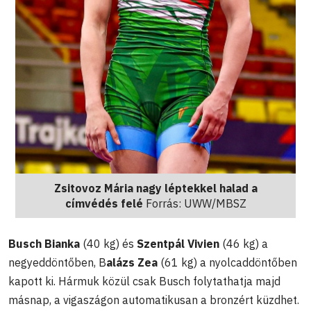
Zsitovoz Mária nagy léptekkel halad a
címvédés felé
Forrás: UWW/MBSZ
Busch Bianka
(40 kg) és
Szentpál Vivien
(46 kg) a
negyeddöntőben, B
alázs Zea
(61 kg) a nyolcaddöntőben
kapott ki. Hármuk közül csak Busch folytathatja majd
másnap, a vigaszágon automatikusan a bronzért küzdhet.