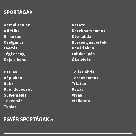
SPORTÁGAK
Asztalitenisz
Karate
Atlétika
Kerékpársportok
Birkózás
Kézilabda
Cselgáncs
Korcsolyasportok
Evezés
Kosárlabda
Jégkorong
Labdarúgás
Kajak-kenu
Ökölvívás
Öttusa
Tollaslabda
Röplabda
Tornasportok
Sakk
Triatlon
Sportlövészet
Úszás
Súlyemelés
Vívás
Tekvondó
Vízilabda
Tenisz
EGYÉB SPORTÁGAK »