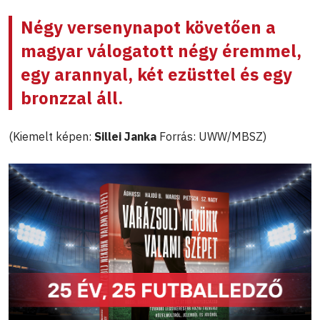
Négy versenynapot követően a
magyar válogatott négy éremmel,
egy arannyal, két ezüsttel és egy
bronzzal áll.
(Kiemelt képen:
Sillei Janka
Forrás: UWW/MBSZ)