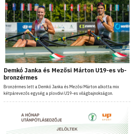
Demkó Janka és Mezősi Márton U19-es vb-
bronzérmes
Bronzérmes lett a Demkó Janka és Mezősi Márton alkotta mix
kétpárevezős egység a plovdivi U19-es világbajnokságon.