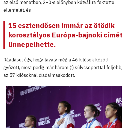
az első menetben, 2–0-s előnyben kétvállra fektette
ellenfelét, és
15 esztendősen immár az ötödik
korosztályos Európa-bajnoki címét
ünnepelhette.
Ráadásul úgy, hogy tavaly még a 46 kilósok között
győzött, most pedig már három (!) súlycsoporttal feljebb,
az 57 kilósoknál diadalmaskodott.