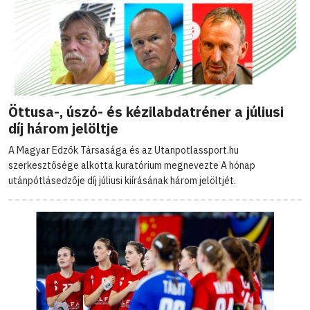
Öttusa-, úszó- és kézilabdatréner a júliusi
díj három jelöltje
A Magyar Edzők Társasága és az Utanpotlassport.hu
szerkesztősége alkotta kuratórium megnevezte A hónap
utánpótlásedzője díj júliusi kiírásának három jelöltjét.