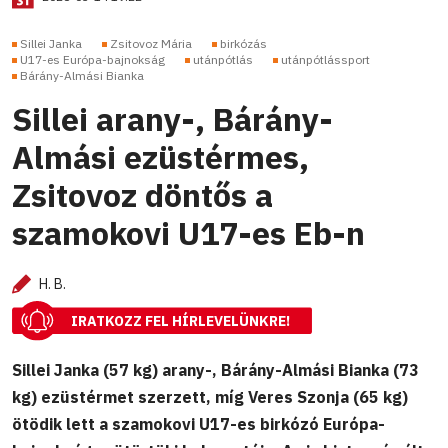
Sillei Janka
Zsitovoz Mária
birkózás
U17-es Európa-bajnokság
utánpótlás
utánpótlássport
Bárány-Almási Bianka
Sillei arany-, Bárány-
Almási ezüstérmes,
Zsitovoz döntős a
szamokovi U17-es Eb-n
H. B.
IRATKOZZ FEL HÍRLEVELÜNKRE!
Sillei Janka (57 kg) arany-, Bárány-Almási Bianka (73
kg) ezüstérmet szerzett, míg Veres Szonja (65 kg)
ötödik lett a szamokovi U17-es birkózó Európa-