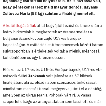
bajnokság csütörtöki helyosztóin. Az is biztossá vált,
hogy pénteken is lesz majd magyar döntős, ugyanis
Zsitovoz Mária (53 kg) szintén a fináléig menetelt.
A kötöttfogású fiúk
által begyűjtött ezüst és bronz után a
leány birkózóink is megkezdték az éremtermelést a
bulgáriai Szamokovban zajló U17-es Európa-
bajnokságon. A csütörtök esti éremmeccsek között három
súlycsoportban is érdekeltek voltak a mieink, méghozzá
két döntőben és egy bronzmeccsen.
Először az U17-es és U15-ös Európa-bajnok, U17-es vb-
második
Sillei Jankának
volt jelenése az 57 kilósok
fináléjában, aki az előző napon szenzációs birkózással,
mindhárom meccsét tussal megnyerve jutott el a döntőig,
amelyben az ukrán Marija Poltorak várt rá. A Vasas
szupertehetsége az aranycsatában sem lassított, és már