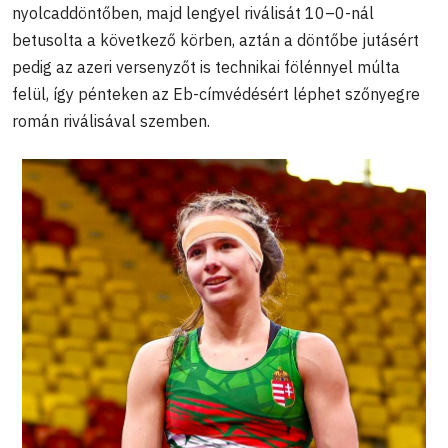
nyolcaddöntőben, majd lengyel riválisát 10–0-nál
betusolta a következő körben, aztán a döntőbe jutásért
pedig az azeri versenyzőt is technikai fölénnyel múlta
felül, így pénteken az Eb-címvédésért léphet szőnyegre
román riválisával szemben.