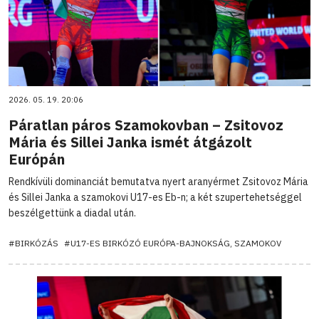
2026. 05. 19. 20:06
Páratlan páros Szamokovban – Zsitovoz
Mária és Sillei Janka ismét átgázolt
Európán
Rendkívüli dominanciát bemutatva nyert aranyérmet Zsitovoz Mária
és Sillei Janka a szamokovi U17-es Eb-n; a két szupertehetséggel
beszélgettünk a diadal után.
#BIRKÓZÁS
#U17-ES BIRKÓZÓ EURÓPA-BAJNOKSÁG, SZAMOKOV