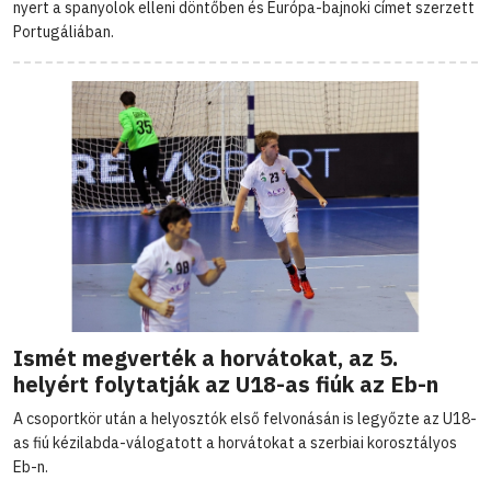
nyert a spanyolok elleni döntőben és Európa-bajnoki címet szerzett
Portugáliában.
Ismét megverték a horvátokat, az 5.
helyért folytatják az U18-as fiúk az Eb-n
A csoportkör után a helyosztók első felvonásán is legyőzte az U18-
as fiú kézilabda-válogatott a horvátokat a szerbiai korosztályos
Eb-n.