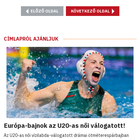
ELŐZŐ OLDAL
KÖVETKEZŐ OLDAL
CÍMLAPRÓL AJÁNLJUK
Európa-bajnok az U20-as női válogatott!
Az U20-as női vízilabda-válogatott drámai ötméterespárbajban