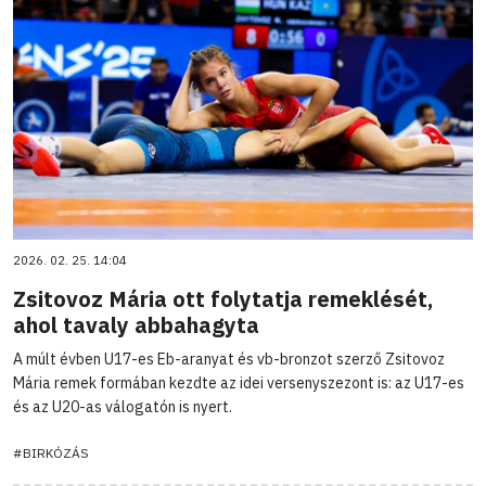
2026. 02. 25. 14:04
Zsitovoz Mária ott folytatja remeklését,
ahol tavaly abbahagyta
A múlt évben U17-es Eb-aranyat és vb-bronzot szerző Zsitovoz
Mária remek formában kezdte az idei versenyszezont is: az U17-es
és az U20-as válogatón is nyert.
#BIRKÓZÁS