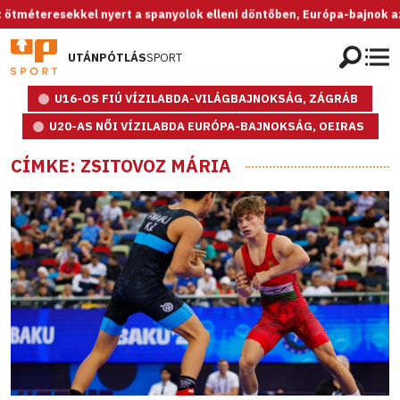
el nyert a spanyolok elleni döntőben, Európa-bajnok az U20-as női vá
UTÁNPÓTLÁS
SPORT
U16-OS FIÚ VÍZILABDA-VILÁGBAJNOKSÁG, ZÁGRÁB
U20-AS NŐI VÍZILABDA EURÓPA-BAJNOKSÁG, OEIRAS
CÍMKE: ZSITOVOZ MÁRIA