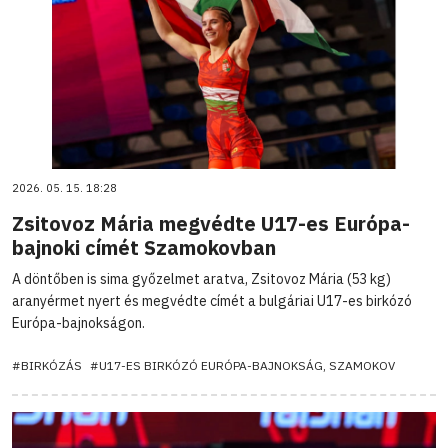
2026. 05. 15. 18:28
Zsitovoz Mária megvédte U17-es Európa-
bajnoki címét Szamokovban
A döntőben is sima győzelmet aratva, Zsitovoz Mária (53 kg)
aranyérmet nyert és megvédte címét a bulgáriai U17-es birkózó
Európa-bajnokságon.
#BIRKÓZÁS
#U17-ES BIRKÓZÓ EURÓPA-BAJNOKSÁG, SZAMOKOV