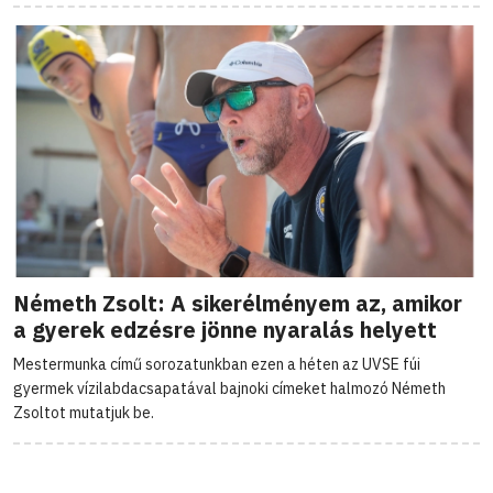
Németh Zsolt: A sikerélményem az, amikor
a gyerek edzésre jönne nyaralás helyett
Mestermunka című sorozatunkban ezen a héten az UVSE fúi
gyermek vízilabdacsapatával bajnoki címeket halmozó Németh
Zsoltot mutatjuk be.