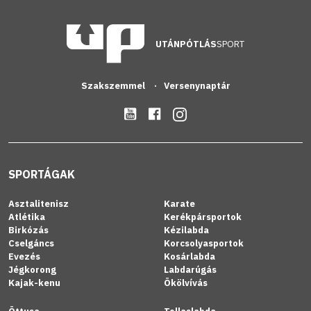
UTÁNPÓTLÁS
SPORT
Szakszemmel
Versenynaptár
SPORTÁGAK
Asztalitenisz
Karate
Atlétika
Kerékpársportok
Birkózás
Kézilabda
Cselgáncs
Korcsolyasportok
Evezés
Kosárlabda
Jégkorong
Labdarúgás
Kajak-kenu
Ökölvívás