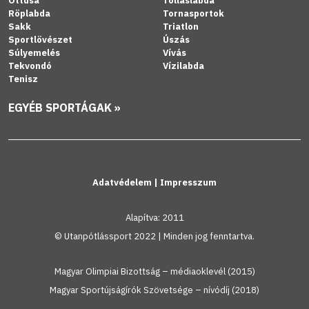
Öttusa
Tollaslabda
Röplabda
Tornasportok
Sakk
Triatlon
Sportlövészet
Úszás
Súlyemelés
Vívás
Tekvondó
Vízilabda
Tenisz
EGYÉB SPORTÁGAK »
Adatvédelem
|
Impresszum
Alapítva: 2011
© Utanpótlássport 2022 | Minden jog fenntartva.
Magyar Olimpiai Bizottság – médiaoklevél (2015)
Magyar Sportújságírók Szövetsége – nívódíj (2018)