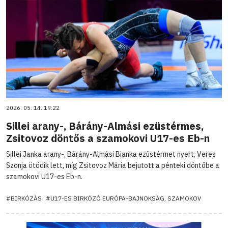
2026. 05. 14. 19:22
Sillei arany-, Bárány-Almási ezüstérmes,
Zsitovoz döntős a szamokovi U17-es Eb-n
Sillei Janka arany-, Bárány-Almási Bianka ezüstérmet nyert, Veres
Szonja ötödik lett, míg Zsitovoz Mária bejutott a pénteki döntőbe a
szamokovi U17-es Eb-n.
#BIRKÓZÁS
#U17-ES BIRKÓZÓ EURÓPA-BAJNOKSÁG, SZAMOKOV