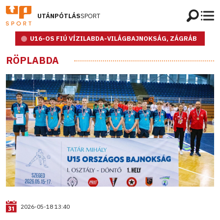
UTÁNPÓTLÁS
SPORT
U16-OS FIÚ VÍZILABDA-VILÁGBAJNOKSÁG, ZÁGRÁB
RÖPLABDA
2026-05-18 13:40