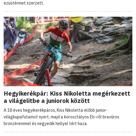
ezüstérmet szerzett.
Hegyikerékpár: Kiss Nikoletta megérkezett
a világelitbe a juniorok között
A 18 éves hegyikerékpáros, Kiss Nikoletta előbb junior-
világkupafutamot nyert, majd a korosztályos Eb-ről bravúros
bronzéremmel és negyedik hellyel tért haza.