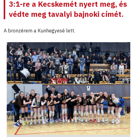
3:1-re a Kecskemét nyert meg, és
védte meg tavalyi bajnoki címét.
A bronzérem a Kunhegyesé lett.