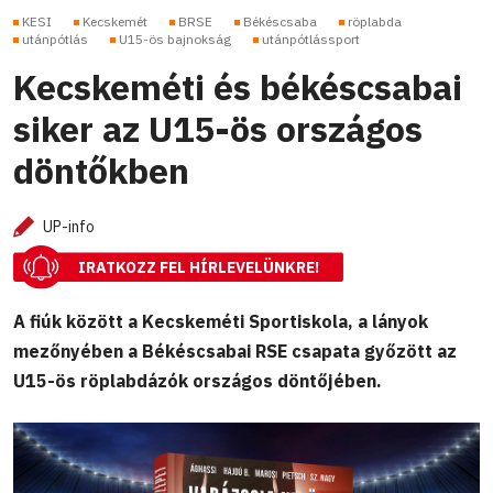
KESI
Kecskemét
BRSE
Békéscsaba
röplabda
utánpótlás
U15-ös bajnokság
utánpótlássport
Kecskeméti és békéscsabai
siker az U15-ös országos
döntőkben
UP-info
IRATKOZZ FEL HÍRLEVELÜNKRE!
A fiúk között a Kecskeméti Sportiskola, a lányok
mezőnyében a Békéscsabai RSE csapata győzött az
U15-ös röplabdázók országos döntőjében.