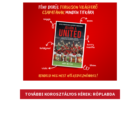
TOVÁBBI KOROSZTÁLYOS HÍREK: RÖPLABDA