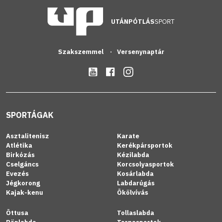
UTÁNPÓTLÁS
SPORT
Szakszemmel
Versenynaptár
SPORTÁGAK
Asztalitenisz
Karate
Atlétika
Kerékpársportok
Birkózás
Kézilabda
Cselgáncs
Korcsolyasportok
Evezés
Kosárlabda
Jégkorong
Labdarúgás
Kajak-kenu
Ökölvívás
Öttusa
Tollaslabda