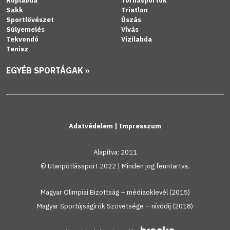
Röplabda
Tornasportok
Sakk
Triatlon
Sportlövészet
Úszás
Súlyemelés
Vívás
Tekvondó
Vízilabda
Tenisz
EGYÉB SPORTÁGAK »
Adatvédelem
|
Impresszum
Alapítva: 2011
© Utanpótlássport 2022 | Minden jog fenntartva.
Magyar Olimpiai Bizottság – médiaoklevél (2015)
Magyar Sportújságírók Szövetsége – nívódíj (2018)