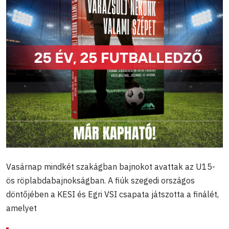
Vasárnap mindkét szakágban bajnokot avattak az U15-
ös röplabdabajnokságban. A fiúk szegedi országos
döntőjében a KESI és Egri VSI csapata játszotta a finálét,
amelyet