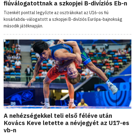
fiúválogatottnak a szkopjei B-divíziós Eb-n
Tizenkét ponttal legyőzte az osztrákokat az U16-os fiú
kosárlabda-válogatott a szkopjei B-divíziós Európa-bajnokság
második játéknapján.
A nehézségekkel teli első féléve után
Kovács Keve letette a névjegyét az U17-es
vb-n