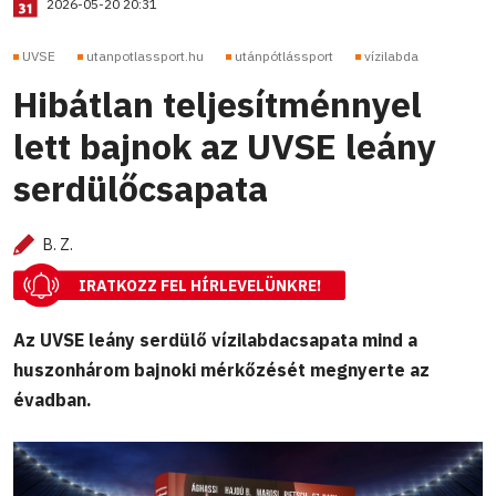
2026-05-20 20:31
UVSE
utanpotlassport.hu
utánpótlássport
vízilabda
Hibátlan teljesítménnyel
lett bajnok az UVSE leány
serdülőcsapata
B. Z.
IRATKOZZ FEL HÍRLEVELÜNKRE!
Az UVSE leány serdülő vízilabdacsapata mind a
huszonhárom bajnoki mérkőzését megnyerte az
évadban.