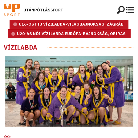
UTÁNPÓTLÁS
SPORT
U16-OS FIÚ VÍZILABDA-VILÁGBAJNOKSÁG, ZÁGRÁB
U20-AS NŐI VÍZILABDA EURÓPA-BAJNOKSÁG, OEIRAS
VÍZILABDA