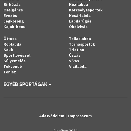
Birkózás
Kézilabda
Cselgáncs
Korcsolyasportok
Evezés
Kosárlabda
Jégkorong
Labdarúgás
Kajak-kenu
Ökölvívás
Öttusa
Tollaslabda
Röplabda
Tornasportok
Sakk
Triatlon
Sportlövészet
Úszás
Súlyemelés
Vívás
Tekvondó
Vízilabda
Tenisz
EGYÉB SPORTÁGAK »
Adatvédelem
|
Impresszum
Alapítva: 2011