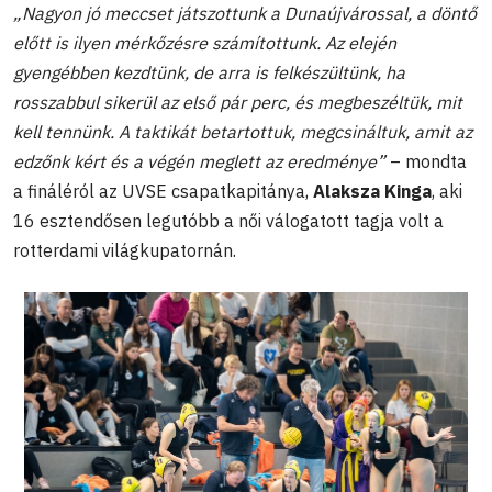
„Nagyon jó meccset játszottunk a Dunaújvárossal, a döntő
előtt is ilyen mérkőzésre számítottunk. Az elején
gyengébben kezdtünk, de arra is felkészültünk, ha
rosszabbul sikerül az első pár perc, és megbeszéltük, mit
kell tennünk. A taktikát betartottuk, megcsináltuk, amit az
edzőnk kért és a végén meglett az eredménye”
– mondta
a fináléról az UVSE csapatkapitánya,
Alaksza Kinga
, aki
16 esztendősen legutóbb a női válogatott tagja volt a
rotterdami világkupatornán.