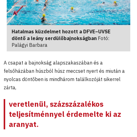
Hatalmas küzdelmet hozott a DFVE–UVSE
döntő a leány serdülőbajnokságban
Fotó:
Palágyi Barbara
A csapat a bajnokság alapszakaszában és a
felsőházában húszból húsz meccset nyert és miután a
nyolcas döntőben is mindhárom találkozóját sikerrel
zárta,
veretlenül, százszázalékos
teljesítménnyel érdemelte ki az
aranyat.