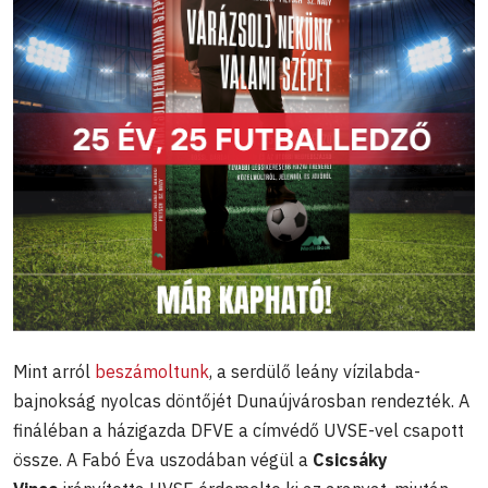
Mint arról
beszámoltunk
, a serdülő leány vízilabda-
bajnokság nyolcas döntőjét Dunaújvárosban rendezték. A
fináléban a házigazda DFVE a címvédő UVSE-vel csapott
össze. A Fabó Éva uszodában végül a
Csicsáky