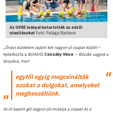
Az UVSE leányai betartották az edzői
utasításokat
Fotó: Palágyi Barbara
„Óriási küzdelem zajlott két nagyon jó csapat között
–
nyilatkozta a döntőről
Csicsáky Vince
. –
Büszke vagyok a
lányokra, mert
egytől egyig megcsinálták
azokat a dolgokat, amelyeket
megbeszéltünk.
Az öt kapott gól nagyon jól mutatja a csapat és a