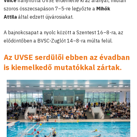
Vince
irányította UVSE érdemelte ki az aranyat, miután
szoros összecsapáson 7–5-re legyőzte a
Mihók
Attila
által edzett újvárosiakat.
A bajnokcsapat a nyolc között a Szentest 16–8-ra, az
elődöntőben a BVSC-Zuglót 14–8-ra múlta felül.
Az UVSE serdülői ebben az évadban
is kiemelkedő mutatókkal zártak.