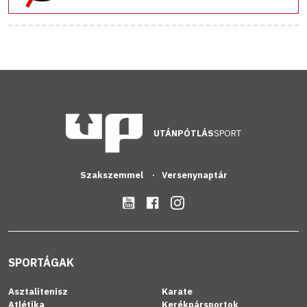
UTÁNPÓTLÁS
SPORT
Szakszemmel
Versenynaptár
SPORTÁGAK
Asztalitenisz
Karate
Atlétika
Kerékpársportok