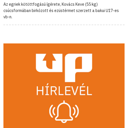
Az egriek kötöttfogású ígérete, Kovács Keve (55 kg)
csúcsformában birkózott és ezüstérmet szerzett a bakui U17-es
vb-n.