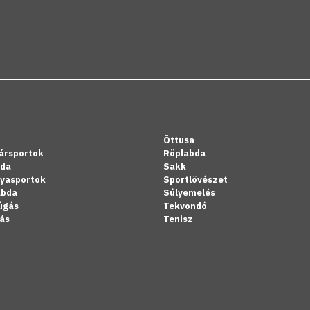
Öttusa
ársportok
Röplabda
bda
Sakk
lyasportok
Sportlövészet
abda
Súlyemelés
úgás
Tekvondó
ás
Tenisz