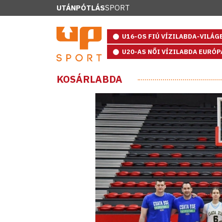
UTÁNPÓTLÁS
SPORT
U16-OS FIÚ VÍZILABDA-VILÁ
U20-AS NŐI VÍZILABDA EURÓ
KOSÁRLABDA