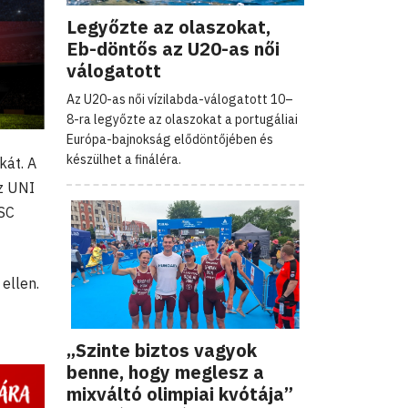
Legyőzte az olaszokat,
Eb-döntős az U20-as női
válogatott
Az U20-as női vízilabda-válogatott 10–
8-ra legyőzte az olaszokat a portugáliai
Európa-bajnokság elődöntőjében és
készülhet a fináléra.
kát. A
z UNI
KSC
 ellen.
„Szinte biztos vagyok
benne, hogy meglesz a
mixváltó olimpiai kvótája”