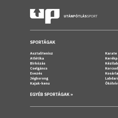
UTÁNPÓTLÁS
SPORT
SPORTÁGAK
Asztalitenisz
Karate
Atlétika
Kerékp
Birkózás
Kézila
Cselgáncs
Korcso
Evezés
Kosárl
Jégkorong
Labdar
Kajak-kenu
Ökölvív
EGYÉB SPORTÁGAK »