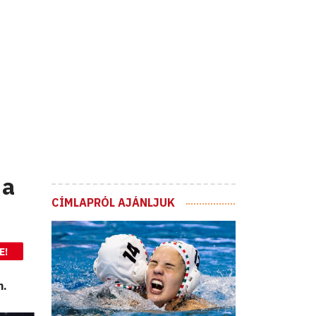
 a
CÍMLAPRÓL AJÁNLJUK
E!
n.