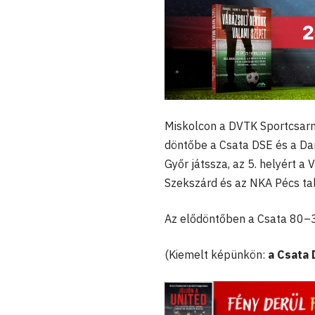
Miskolcon a DVTK Sportcsarn
döntőbe a Csata DSE és a Da
Győr játssza, az 5. helyért a
Szekszárd és az NKA Pécs tal
Az elődöntőben a Csata 80–38
(Kiemelt képünkön:
a Csata