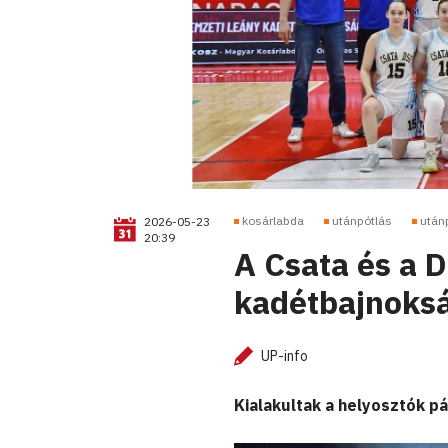
kosárlabda
utánpótlás
után
2026-05-23
20:39
A Csata és a 
kadétbajnoks
UP-info
Kialakultak a helyosztók p