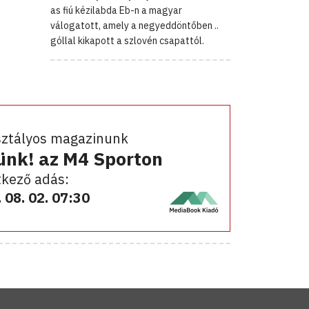
as fiú kézilabda Eb-n a magyar
válogatott, amely a negyeddöntőben ..
góllal kikapott a szlovén csapattól.
sztályos magazinunk
ünk! az M4 Sporton
kező adás:
 08. 02. 07:30