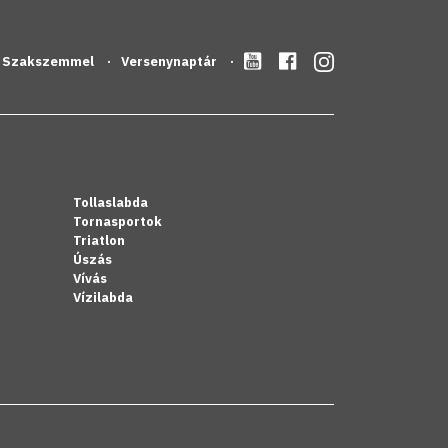
Szakszemmel
Versenynaptár
Tollaslabda
Tornasportok
Triatlon
Úszás
Vívás
Vízilabda