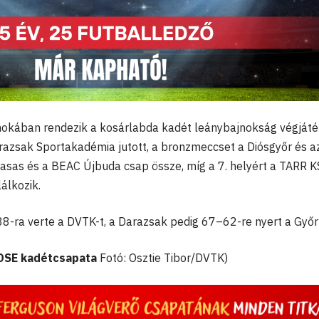
okában rendezik a kosárlabda kadét leánybajnokság végjáté
razsak Sportakadémia jutott, a bronzmeccset a Diósgyőr és a
 Vasas és a BEAC Újbuda csap össze, míg a 7. helyért a TARR 
álkozik.
-ra verte a DVTK-t, a Darazsak pedig 67–62-re nyert a Győr
 DSE kadétcsapata
Fotó: Osztie Tibor/DVTK)