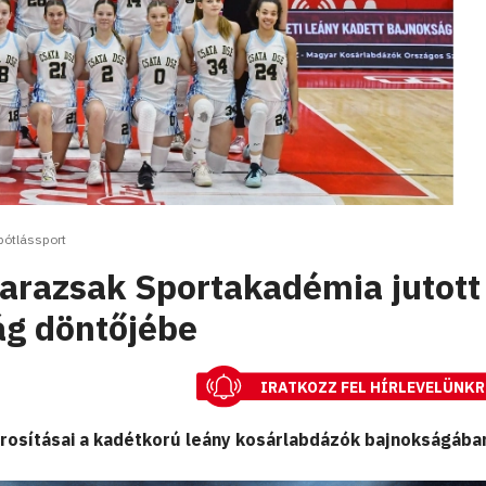
pótlássport
Darazsak Sportakadémia jutott
ág döntőjébe
IRATKOZZ FEL HÍRLEVELÜNKR
árosításai a kadétkorú leány kosárlabdázók bajnokságába