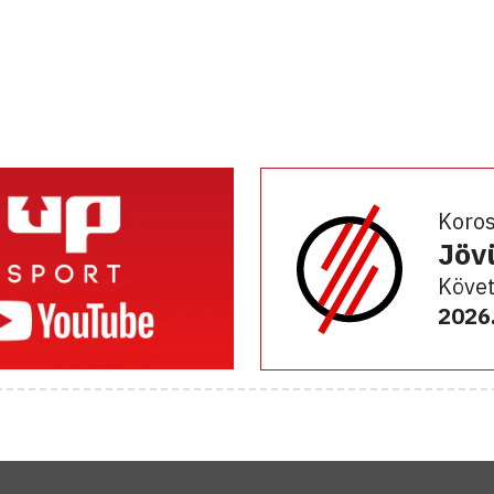
Koro
Jöv
Követ
2026.