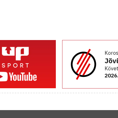
Koro
Jöv
Követ
2026.