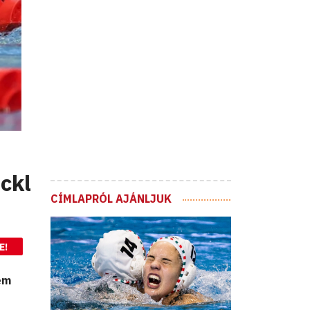
ckl
CÍMLAPRÓL AJÁNLJUK
E!
tem