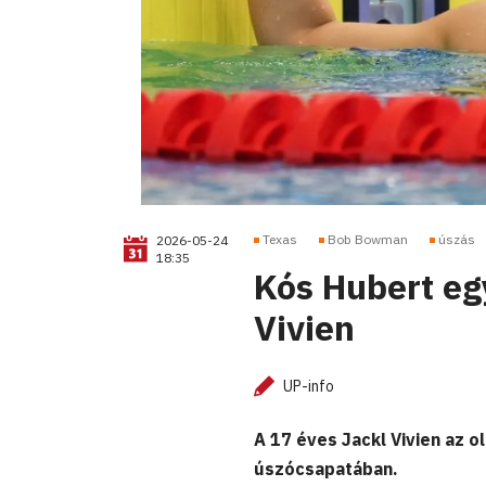
Texas
Bob Bowman
úszás
2026-05-24
18:35
Kós Hubert eg
Vivien
UP-info
A 17 éves Jackl Vivien az 
úszócsapatában.