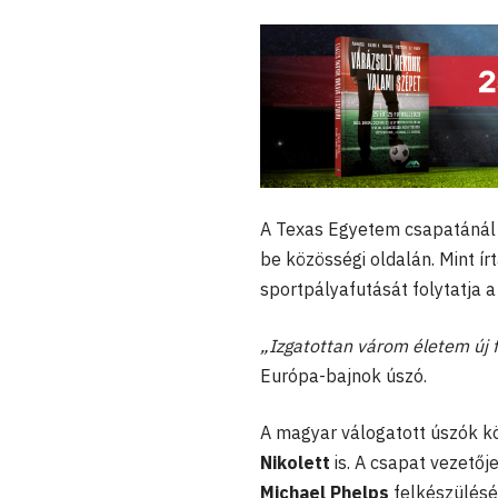
A Texas Egyetem csapatánál 
be közösségi oldalán. Mint ír
sportpályafutását folytatja a
„Izgatottan várom életem új f
Európa-bajnok úszó.
A magyar válogatott úszók k
Nikolett
is. A csapat vezetőj
Michael Phelps
felkészülését 