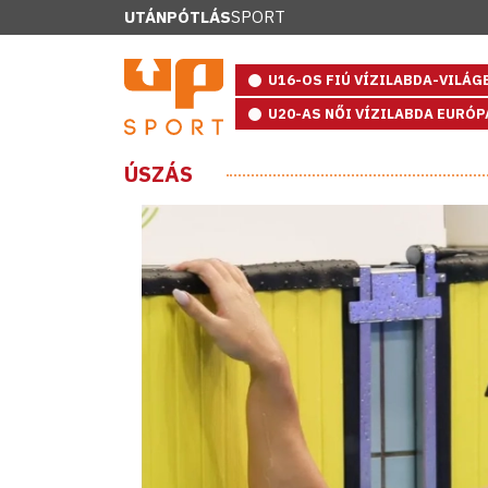
UTÁNPÓTLÁS
SPORT
U16-OS FIÚ VÍZILABDA-VILÁ
U20-AS NŐI VÍZILABDA EURÓ
ÚSZÁS