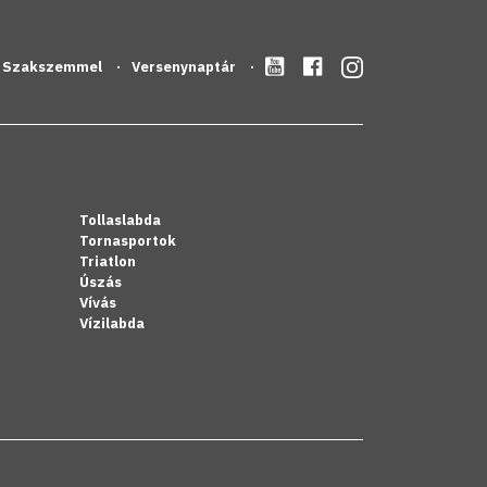
Szakszemmel
Versenynaptár
Tollaslabda
Tornasportok
Triatlon
Úszás
Vívás
Vízilabda