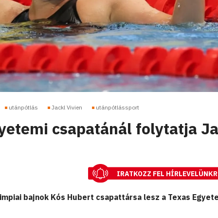
utánpótlás
Jackl Vivien
utánpótlássport
yetemi csapatánál folytatja Ja
IRATKOZZ FEL HÍRLEVELÜNKR
olimpiai bajnok Kós Hubert csapattársa lesz a Texas Egye