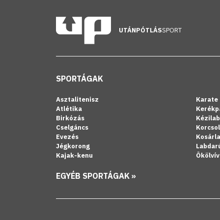
UTÁNPÓTLÁS
SPORT
SPORTÁGAK
Asztalitenisz
Karate
Atlétika
Kerékp
Birkózás
Kézila
Cselgáncs
Korcso
Evezés
Kosárl
Jégkorong
Labdar
Kajak-kenu
Ökölvív
EGYÉB SPORTÁGAK »