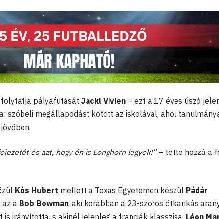
folytatja pályafutását
Jackl Vivien
– ezt a 17 éves úszó jele
ta: szóbeli megállapodást kötött az iskolával, ahol tanulmánya
 jövőben.
ejezetét és azt, hogy én is Longhorn legyek!”
– tette hozzá a f
özül
Kós Hubert
mellett a Texas Egyetemen készül
Pádár
e az a
Bob Bowman
, aki korábban a 23-szoros ötkarikás ara
is irányította, s akinél jelenleg a franciák klasszisa,
Léon Ma