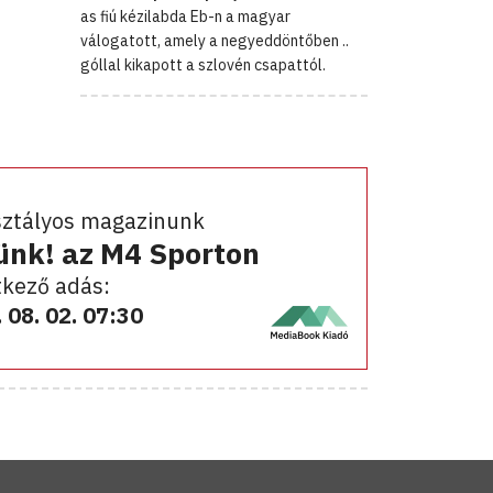
as fiú kézilabda Eb-n a magyar
válogatott, amely a negyeddöntőben ..
góllal kikapott a szlovén csapattól.
sztályos magazinunk
ünk! az M4 Sporton
kező adás:
 08. 02. 07:30