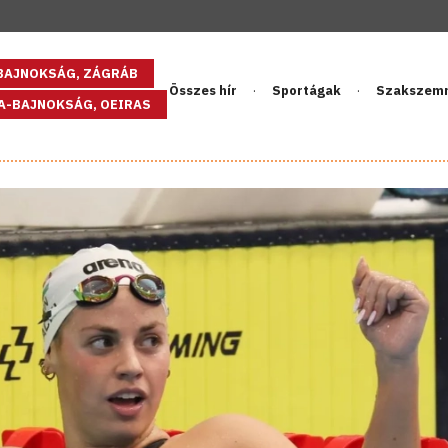
GBAJNOKSÁG, ZÁGRÁB
Összes hír
Sportágak
Szakszem
PA-BAJNOKSÁG, OEIRAS