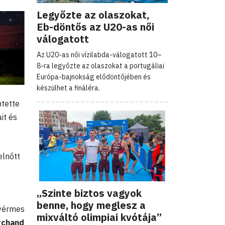
Legyőzte az olaszokat,
Eb-döntős az U20-as női
válogatott
Az U20-as női vízilabda-válogatott 10–
8-ra legyőzte az olaszokat a portugáliai
Európa-bajnokság elődöntőjében és
készülhet a fináléra.
ntette
it és
elnőtt
„Szinte biztos vagyok
benne, hogy meglesz a
nyérmes
mixváltó olimpiai kvótája”
rchand