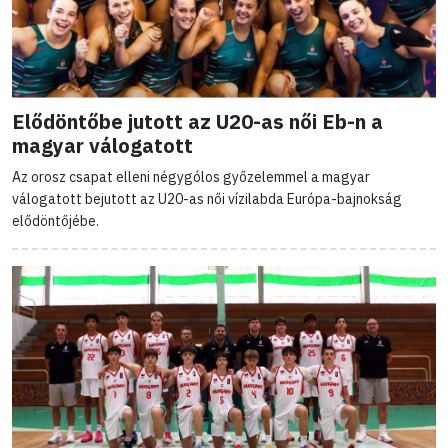
Elődöntőbe jutott az U20-as női Eb-n a
magyar válogatott
Az orosz csapat elleni négygólos győzelemmel a magyar
válogatott bejutott az U20-as női vízilabda Európa-bajnokság
elődöntőjébe.