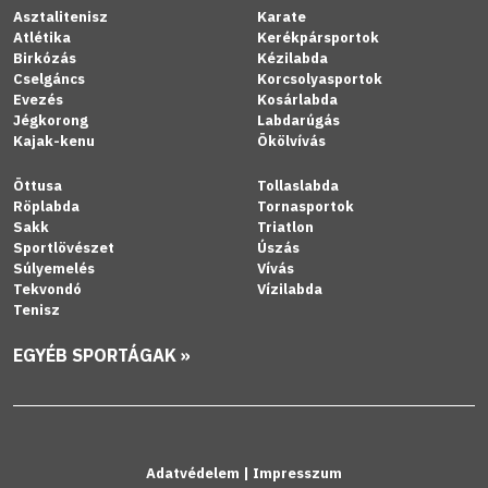
Asztalitenisz
Karate
Atlétika
Kerékpársportok
Birkózás
Kézilabda
Cselgáncs
Korcsolyasportok
Evezés
Kosárlabda
Jégkorong
Labdarúgás
Kajak-kenu
Ökölvívás
Öttusa
Tollaslabda
Röplabda
Tornasportok
Sakk
Triatlon
Sportlövészet
Úszás
Súlyemelés
Vívás
Tekvondó
Vízilabda
Tenisz
EGYÉB SPORTÁGAK »
Adatvédelem
|
Impresszum