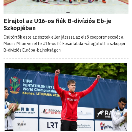
Elrajtol az U16-os fiúk B-divíziós Eb-je
Szkopjéban
Csütörtök este az észtek ellen játssza az első csoportmeccsét a
Moosz Milán vezette U16-os fiú kosárlabda-válogatott a szkopjei
B-dívíziós Európa-bajnokságon.