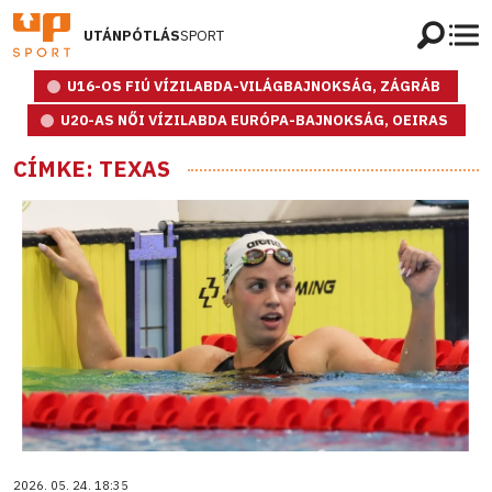
UTÁNPÓTLÁS
SPORT
U16-OS FIÚ VÍZILABDA-VILÁGBAJNOKSÁG, ZÁGRÁB
U20-AS NŐI VÍZILABDA EURÓPA-BAJNOKSÁG, OEIRAS
CÍMKE: TEXAS
2026. 05. 24. 18:35