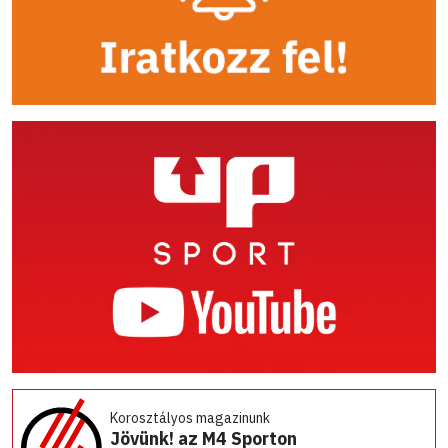
Korosztályos magazinunk
Jövünk! az M4 Sporton