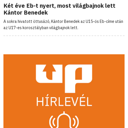
Két éve Eb-t nyert, most világbajnok lett
Kántor Benedek
A sokra hivatott öttusázó, Kántor Benedek az U15-ös Eb-címe után
az U17-es korosztályban világbajnok lett.