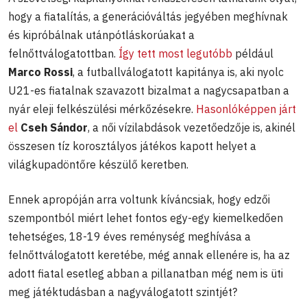
hogy a fiatalítás, a generációváltás jegyében meghívnak
és kipróbálnak utánpótláskorúakat a
felnőttválogatottban.
Így tett most legutóbb
például
Marco Rossi
, a futballválogatott kapitánya is, aki nyolc
U21-es fiatalnak szavazott bizalmat a nagycsapatban a
nyár eleji felkészülési mérkőzésekre.
Hasonlóképpen járt
el
Cseh Sándor
, a női vízilabdások vezetőedzője is, akinél
összesen tíz korosztályos játékos kapott helyet a
világkupadöntőre készülő keretben.
Ennek apropóján arra voltunk kíváncsiak, hogy edzői
szempontból miért lehet fontos egy-egy kiemelkedően
tehetséges, 18-19 éves reménység meghívása a
felnőttválogatott keretébe, még annak ellenére is, ha az
adott fiatal esetleg abban a pillanatban még nem is üti
meg játéktudásban a nagyválogatott szintjét?