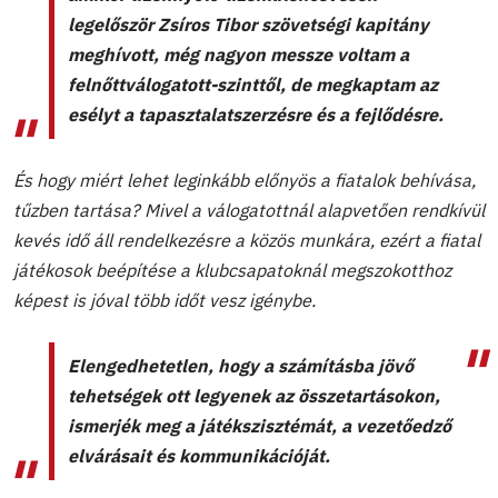
legelőször Zsíros Tibor szövetségi kapitány
meghívott, még nagyon messze voltam a
felnőttválogatott-szinttől, de megkaptam az
esélyt a tapasztalatszerzésre és a fejlődésre.
És hogy miért lehet leginkább előnyös a fiatalok behívása,
tűzben tartása? Mivel a válogatottnál alapvetően rendkívül
kevés idő áll rendelkezésre a közös munkára, ezért a fiatal
játékosok beépítése a klubcsapatoknál megszokotthoz
képest is jóval több időt vesz igénybe.
Elengedhetetlen, hogy a számításba jövő
tehetségek ott legyenek az összetartásokon,
ismerjék meg a játékszisztémát, a vezetőedző
elvárásait és kommunikációját.