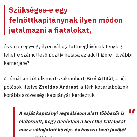
Szükséges-e egy
felnőttkapitánynak ilyen módon
jutalmazni a fiatalokat,
és vajon egy-egy ilyen válogatottmeghívónak tényleg
lehet-e számottevő pozitív hatása az adott ígéret további
karrierjére?
A témában két elismert szakembert,
Bíró Attilát
, a női
pólósok, illetve
Zsoldos Andrást
, a férfi kosárlabdázók
korábbi szövetségi kapitányát kérdeztük.
A saját kapitányi regnálásom alatt többször is
előfordult, hogy behívtam a keretbe fiatalokat
már a válogatott közép- és hosszú távú jövőjét