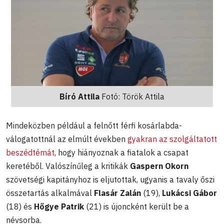
Bíró Attila
Fotó: Török Attila
Mindeközben például a felnőtt férfi kosárlabda-
válogatottnál az elmúlt években
gyakran az szolgáltatott
beszédtémát
, hogy hiányoznak a fiatalok a csapat
keretéből. Valószínűleg a kritikák
Gaspern Okorn
szövetségi kapitányhoz is eljutottak, ugyanis a tavaly őszi
összetartás alkalmával
Flasár Zalán
(19),
Lukácsi Gábor
(18) és
Hőgye Patrik
(21) is újoncként került be a
névsorba.