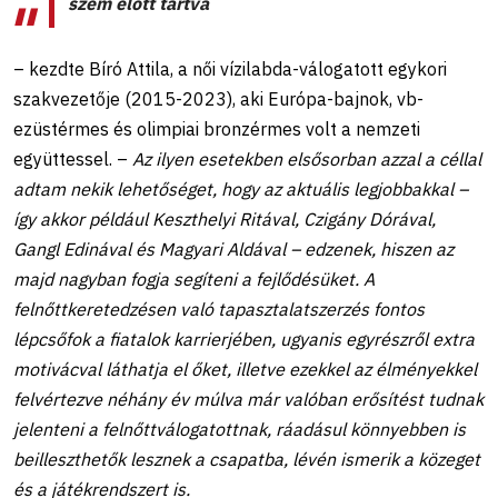
szem előtt tartva
– kezdte Bíró Attila, a női vízilabda-válogatott egykori
szakvezetője (2015-2023), aki Európa-bajnok, vb-
ezüstérmes és olimpiai bronzérmes volt a nemzeti
együttessel. –
Az ilyen esetekben elsősorban azzal a céllal
adtam nekik lehetőséget, hogy az aktuális legjobbakkal –
így akkor például Keszthelyi Ritával, Czigány Dórával,
Gangl Edinával és Magyari Aldával – edzenek, hiszen az
majd nagyban fogja segíteni a fejlődésüket. A
felnőttkeretedzésen való tapasztalatszerzés fontos
lépcsőfok a fiatalok karrierjében, ugyanis egyrészről extra
motivácval láthatja el őket, illetve ezekkel az élményekkel
felvértezve néhány év múlva már valóban erősítést tudnak
jelenteni a felnőttválogatottnak, ráadásul könnyebben is
beilleszthetők lesznek a csapatba, lévén ismerik a közeget
és a játékrendszert is.