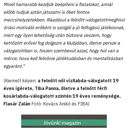
Minél hamarabb kezdjük beépíteni a fiatalokat, annál
előbb tudjuk aztán játszatni is őket fontos
meccshelyzetekben. Ráadásul a felnőtt-válogatottmeghívó
óriási motiváló erőként is szolgál a jó felfogású játékosnak,
mert egy ilyen lehetőség után biztosra veszem, hogy
kettőzött erővel fog dolgozni a klubjában, illetve persze a
válogatottban is, hiszen szembesül azzal, hogy hol van a
mérce, hova kell felnőnie játéktudásban és mentalitásban
egyaránt."
(Kiemelt képen:
a felnőtt női vízilabda-válogatott 19
éves ígérete, Tiba Panna, illetve a felnőtt férfi
kosárlabda-válogatott szintén 19 éves reménysége,
Flasár Zalán
Fotó: Kovács Anikó és FIBA)