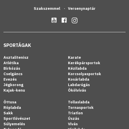
Szakszemmel
Versenynaptár
SPORTÁGAK
Asztalitenisz
Karate
Atlétika
Kerékpársportok
Birkózás
Kézilabda
Cselgáncs
Korcsolyasportok
Evezés
Kosárlabda
Jégkorong
Labdarúgás
Kajak-kenu
Ökölvívás
Öttusa
Tollaslabda
Röplabda
Tornasportok
Sakk
Triatlon
Sportlövészet
Úszás
Súlyemelés
Vívás