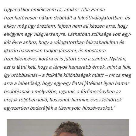
Ugyanakkor emlékszem rá, amikor Tiba Panna
tizenhatévesen nálam debütált a felnőttválogatottban, és
akkor még úgy éreztem, fejben nem áll készen arra, hogy
elvigyem egy világversenyre. Láthatóan szüksége volt egy-
két évre ahhoz, hogy a válogatottban felszabadultan és
igazán hasznosan tudjon játszani, és mostanra
tizenkilencéves korára el is jutott erre a szintre. Nyilván,
azt is látni kell, hogy a lányok hamarabb érnek, mint a fiúk,
így utóbbiaknál – a fizikális különbségek miatt – nincs meg
arra a lehetőség, hogy egy-egy fiatal játékost ilyen hamar
bedobjanak a mélyvízbe, ugyanis a férfimezőnyben az
erejük teljében lévő, huszonöt-harminc éves felnőttek
egyszerűen bedarálják a tizennyolc-húszéveseket."