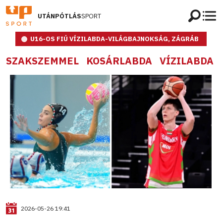
UTÁNPÓTLÁS
SPORT
U16-OS FIÚ VÍZILABDA-VILÁGBAJNOKSÁG, ZÁGRÁB
SZAKSZEMMEL
KOSÁRLABDA
VÍZILABDA
2026-05-26 19:41