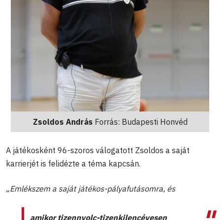
Zsoldos András
Forrás: Budapesti Honvéd
A játékosként 96-szoros válogatott Zsoldos a saját
karrierjét is felidézte a téma kapcsán.
„Emlékszem a saját játékos-pályafutásomra, és
amikor tizennyolc-tizenkilencévesen