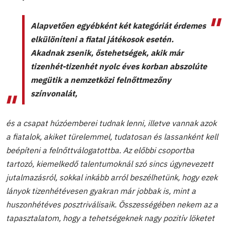
Alapvetően egyébként két kategóriát érdemes
elkülöníteni a fiatal játékosok esetén.
Akadnak zsenik, őstehetségek, akik már
tizenhét-tizenhét nyolc éves korban abszolúte
megütik a nemzetközi felnőttmezőny
színvonalát,
és a csapat húzóemberei tudnak lenni, illetve vannak azok
a fiatalok, akiket türelemmel, tudatosan és lassanként kell
beépíteni a felnőttválogatottba. Az előbbi csoportba
tartozó, kiemelkedő talentumoknál szó sincs úgynevezett
jutalmazásról, sokkal inkább arról beszélhetünk, hogy ezek
lányok tizenhétévesen gyakran már jobbak is, mint a
huszonhétéves posztriválisaik. Összességében nekem az a
tapasztalatom, hogy a tehetségeknek nagy pozitív löketet