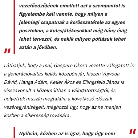
vezetőedzőjének emellett azt a szempontot is
figyelembe kell vennie, hogy milyen a
jelenlegi csapatnak a korösszetétele az egyes
posztokon, a kulcsjátékosokkal még hány évig
lehet tervezni, és nekik milyen pótlásuk lehet
aztán a jövőben.
Láthatjuk, hogy a mai, Gaspern Okorn vezette válogatott is
a generációváltás kellős közepén jár, hiszen Vojvoda
Dávid, Hanga Ádám, Keller Ákos és Eilingsfeld János is
visszavonult a közelmúltban a válogatottságtól, és
helyettük muszáj megtalálni a következő időszak
vezéregyéniségeit, méghozzá úgy, hogy az ne menjen
közben a sikeresség rovására.
Nyilván, közben az is igaz, hogy úgy nem