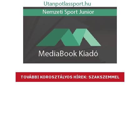
TOVÁBBI KOROSZTÁLYOS HÍREK: SZAKSZEMMEL