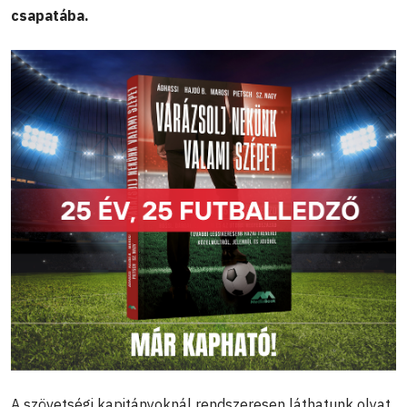
csapatába.
A szövetségi kapitányoknál rendszeresen láthatunk olyat,