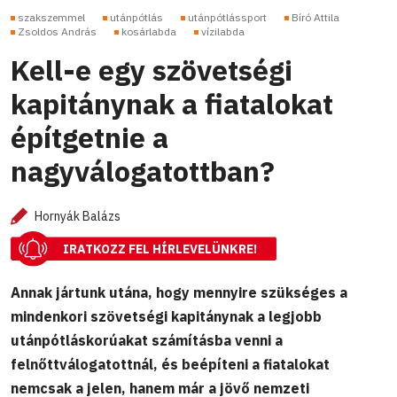
szakszemmel
utánpótlás
utánpótlássport
Bíró Attila
Zsoldos András
kosárlabda
vízilabda
Kell-e egy szövetségi
kapitánynak a fiatalokat
építgetnie a
nagyválogatottban?
Hornyák Balázs
IRATKOZZ FEL HÍRLEVELÜNKRE!
Annak jártunk utána, hogy mennyire szükséges a
mindenkori szövetségi kapitánynak a legjobb
utánpótláskorúakat számításba venni a
felnőttválogatottnál, és beépíteni a fiatalokat
nemcsak a jelen, hanem már a jövő nemzeti