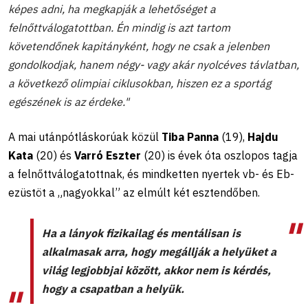
képes adni, ha megkapják a lehetőséget a
felnőttválogatottban. Én mindig is azt tartom
követendőnek kapitányként, hogy ne csak a jelenben
gondolkodjak, hanem négy- vagy akár nyolcéves távlatban,
a következő olimpiai ciklusokban, hiszen ez a sportág
egészének is az érdeke."
A mai utánpótláskorúak közül
Tiba Panna
(19),
Hajdu
Kata
(20) és
Varró Eszter
(20) is évek óta oszlopos tagja
a felnőttválogatottnak, és mindketten nyertek vb- és Eb-
ezüstöt a „nagyokkal” az elmúlt két esztendőben.
Ha a lányok fizikailag és mentálisan is
alkalmasak arra, hogy megállják a helyüket a
világ legjobbjai között, akkor nem is kérdés,
hogy a csapatban a helyük.