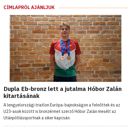
CÍMLAPRÓL AJÁNLJUK
Dupla Eb-bronz lett a jutalma Hóbor Zalán
kitartásának
A lengyelországi triatlon Európa-bajnokságon a felnőttek és az
U23-asok között is bronzérmet szerző Hóbor Zalán mesélt az
Utánpótlássportnak a siker kapcsán.