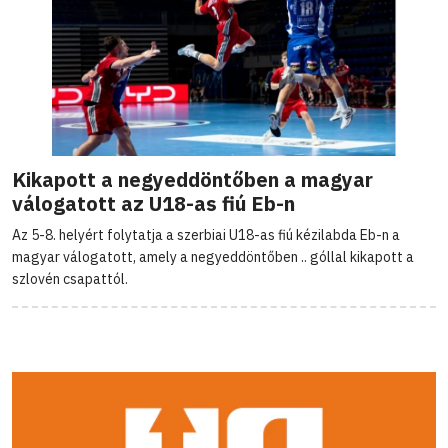
Kikapott a negyeddöntőben a magyar
válogatott az U18-as fiú Eb-n
Az 5-8. helyért folytatja a szerbiai U18-as fiú kézilabda Eb-n a
magyar válogatott, amely a negyeddöntőben .. góllal kikapott a
szlovén csapattól.