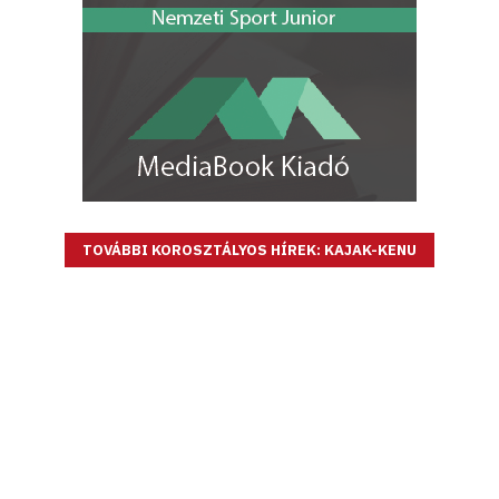
TOVÁBBI KOROSZTÁLYOS HÍREK: KAJAK-KENU