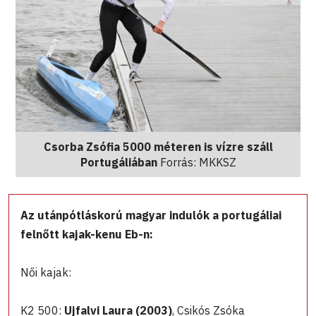
Csorba Zsófia 5000 méteren is vízre száll
Portugáliában
Forrás: MKKSZ
Az utánpótláskorú magyar indulók a portugáliai
felnőtt kajak-kenu Eb-n:
Női kajak:
K2 500:
Ujfalvi Laura (2003)
, Csikós Zsóka