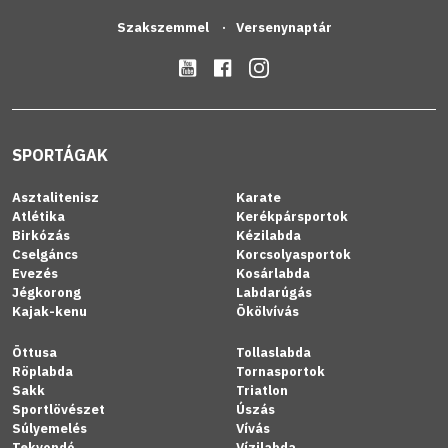
Szakszemmel
Versenynaptár
SPORTÁGAK
Asztalitenisz
Karate
Atlétika
Kerékpársportok
Birkózás
Kézilabda
Cselgáncs
Korcsolyasportok
Evezés
Kosárlabda
Jégkorong
Labdarúgás
Kajak-kenu
Ökölvívás
Öttusa
Tollaslabda
Röplabda
Tornasportok
Sakk
Triatlon
Sportlövészet
Úszás
Súlyemelés
Vívás
Tekvondó
Vízilabda