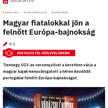
2026-06-09 13:03
kajak-kenu
utánpótlássport
utánpótlás
Magyar fiatalokkal jön a
felnőtt Európa-bajnokság
N. D.
IRATKOZZ FEL HÍRLEVELÜNKRE!
Tizenegy U23-as versenyzővel a keretben várja a
magyar kajak-kenuválogatott a héten kezdődő
portugáliai felnőtt Európa-bajnokságot.