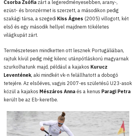
Csorba Zsófia
zárt a legeredményesebben, arany-,
ezüst- és bronzérmet is szerzett, a másodikon pedig
szakági társa, a szegedi
Kiss Ágnes
(2005) villogott, két
első és egy második hellyel majdnem tökéletes
világkupát zárt.
Természetesen mindketten ott lesznek Portugáliában,
rajtuk kívül pedig még kilenc utánpótláskorú magyarnak
szurkolhatunk majd, például a kajakos
Kurucz
Leventének
, aki mindkét vk-n felállhatott a dobogó
tetejére. Az elsőéves, vagyis 2007-es születésű U23-asok
közül a kajakos
Mészáros Anna
és a kenus
Paragi Petra
került be az Eb-keretbe.