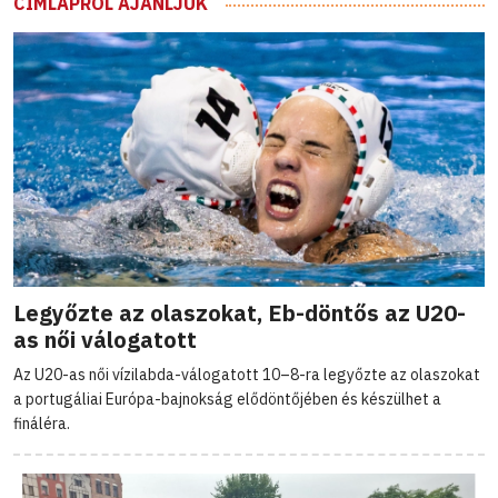
CÍMLAPRÓL AJÁNLJUK
Legyőzte az olaszokat, Eb-döntős az U20-
as női válogatott
Az U20-as női vízilabda-válogatott 10–8-ra legyőzte az olaszokat
a portugáliai Európa-bajnokság elődöntőjében és készülhet a
fináléra.