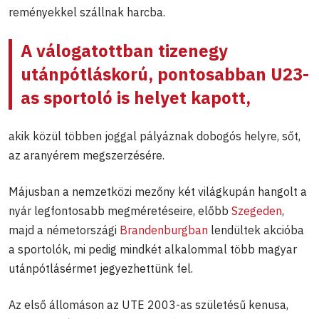
reményekkel szállnak harcba.
A válogatottban tizenegy
utánpótláskorú, pontosabban U23-
as sportoló is helyet kapott,
akik közül többen joggal pályáznak dobogós helyre, sőt,
az aranyérem megszerzésére.
Májusban a nemzetközi mezőny két világkupán hangolt a
nyár legfontosabb megméretéseire, előbb
Szegeden
,
majd a németországi
Brandenburgban
lendültek akcióba
a sportolók, mi pedig mindkét alkalommal több magyar
utánpótlásérmet jegyezhettünk fel.
Az első állomáson az UTE 2003-as születésű kenusa,