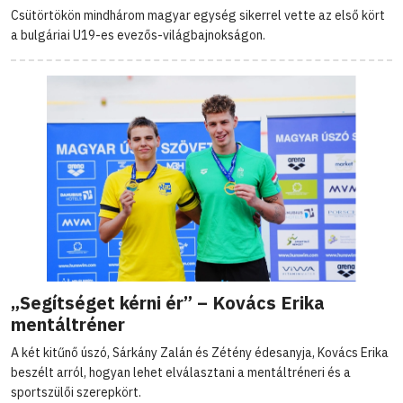
Csütörtökön mindhárom magyar egység sikerrel vette az első kört
a bulgáriai U19-es evezős-világbajnokságon.
„Segítséget kérni ér” – Kovács Erika
mentáltréner
A két kitűnő úszó, Sárkány Zalán és Zétény édesanyja, Kovács Erika
beszélt arról, hogyan lehet elválasztani a mentáltréneri és a
sportszülői szerepkört.