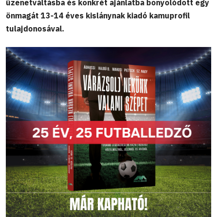
üzenetváltásba és konkrét ajánlatba bonyolódott egy
önmagát 13-14 éves kislánynak kiadó kamuprofil
tulajdonosával.