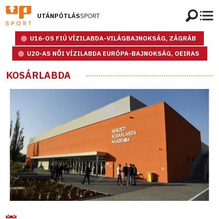
UTÁNPÓTLÁS
SPORT
U16-OS FIÚ VÍZILABDA-VILÁGBAJNOKSÁG, ZÁGRÁB
U20-AS NŐI VÍZILABDA EURÓPA-BAJNOKSÁG, OEIRAS
KOSÁRLABDA