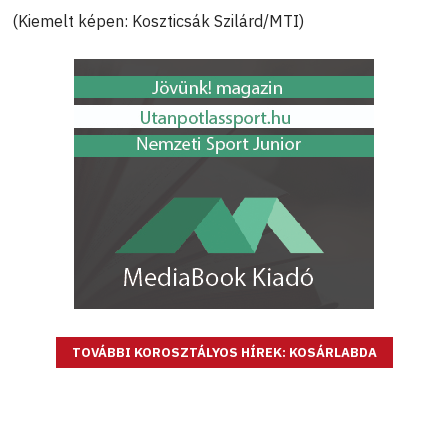
(Kiemelt képen: Koszticsák Szilárd/MTI)
TOVÁBBI KOROSZTÁLYOS HÍREK: KOSÁRLABDA