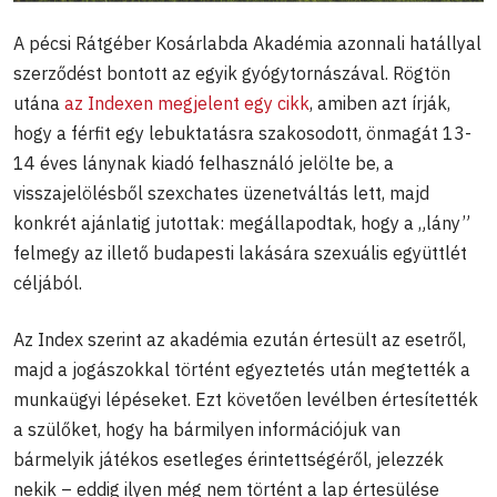
A pécsi Rátgéber Kosárlabda Akadémia azonnali hatállyal
szerződést bontott az egyik gyógytornászával. Rögtön
utána
az Indexen megjelent egy cikk
, amiben azt írják,
hogy a férfit egy lebuktatásra szakosodott, önmagát 13-
14 éves lánynak kiadó felhasználó jelölte be, a
visszajelölésből szexchates üzenetváltás lett, majd
konkrét ajánlatig jutottak: megállapodtak, hogy a „lány”
felmegy az illető budapesti lakására szexuális együttlét
céljából.
Az Index szerint az akadémia ezután értesült az esetről,
majd a jogászokkal történt egyeztetés után megtették a
munkaügyi lépéseket. Ezt követően levélben értesítették
a szülőket, hogy ha bármilyen információjuk van
bármelyik játékos esetleges érintettségéről, jelezzék
nekik – eddig ilyen még nem történt a lap értesülése