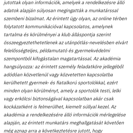
jutottak olyan információk, amelyek a rendelkezésre álló
adatok alapján súlyosan megingatták a munkatárssal
szembeni bizalmat. Az érintett ügy olyan, az online térben
folytatott kommunikációval kapcsolatos, amelynek
tartalma és körülményei a klub álláspontja szerint
összeegyeztethetetlenek az utánpótlás-nevelésben elvárt
felelősségteljes, példamutató és gyermekvédelmi
szempontból kifogástalan magatartással. Az akadémia
hangsúlyozza: az érintett személy feladatköre jellegéből
adódóan közvetlenül vagy közvetetten kapcsolatba
kerülhetett gyermek- és fiatalkorú sportolókkal, ezért
minden olyan körülményt, amely a sportolók testi, lelki
vagy erkölcsi biztonságával kapcsolatban akár csak
kockázatként is felmerülhet, kiemelt súllyal kezel. Az
akadémia a rendelkezésére álló információk mérlegelése
alapján, az érintett munkatárs meghallgatását követően
még aznap arra a következtetésre jutott, hogy