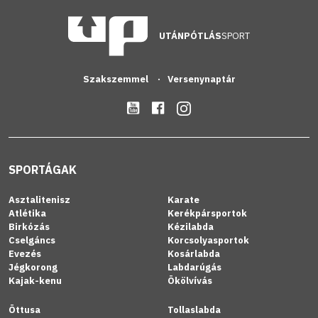
UTÁNPÓTLÁS
SPORT
Szakszemmel
Versenynaptár
SPORTÁGAK
Asztalitenisz
Karate
Atlétika
Kerékpársportok
Birkózás
Kézilabda
Cselgáncs
Korcsolyasportok
Evezés
Kosárlabda
Jégkorong
Labdarúgás
Kajak-kenu
Ökölvívás
Öttusa
Tollaslabda