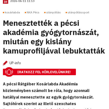
2026-06-11 11:13
kosárlabda
NKA Pécs
utánpótlás
utánpótlássport
Menesztették a pécsi
akadémia gyógytornászát,
miután egy kislány
kamuprofiljával lebuktatták
UP-info
IRATKOZZ FEL HÍRLEVELÜNKRE!
A pécsi Rátgéber Kosárlabda Akadémia
közleményben számolt be róla, hogy azonnali
hatállyal menesztette az egyik gyógytornászát.
Sajtóhírek szerint az illető szexchates