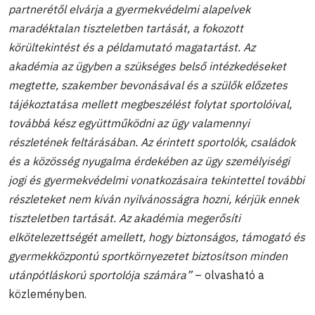
partnerétől elvárja a gyermekvédelmi alapelvek
maradéktalan tiszteletben tartását, a fokozott
körültekintést és a példamutató magatartást. Az
akadémia az ügyben a szükséges belső intézkedéseket
megtette, szakember bevonásával és a szülők előzetes
tájékoztatása mellett megbeszélést folytat sportolóival,
továbbá kész együttműködni az ügy valamennyi
részletének feltárásában. Az érintett sportolók, családok
és a közösség nyugalma érdekében az ügy személyiségi
jogi és gyermekvédelmi vonatkozásaira tekintettel további
részleteket nem kíván nyilvánosságra hozni, kérjük ennek
tiszteletben tartását. Az akadémia megerősíti
elkötelezettségét amellett, hogy biztonságos, támogató és
gyermekközpontú sportkörnyezetet biztosítson minden
utánpótláskorú sportolója számára”
– olvasható a
közleményben.