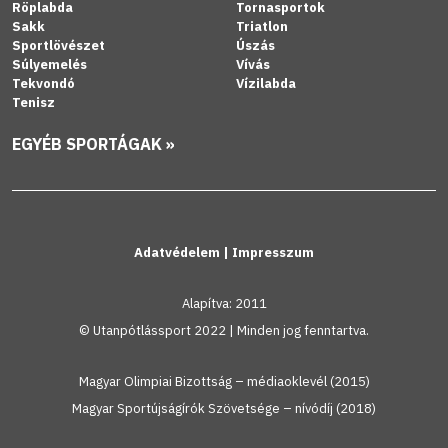
Röplabda
Tornasportok
Sakk
Triatlon
Sportlövészet
Úszás
Súlyemelés
Vívás
Tekvondó
Vízilabda
Tenisz
EGYÉB SPORTÁGAK »
Adatvédelem
|
Impresszum
Alapítva: 2011
© Utanpótlássport 2022 | Minden jog fenntartva.
Magyar Olimpiai Bizottság – médiaoklevél (2015)
Magyar Sportújságírók Szövetsége – nívódíj (2018)