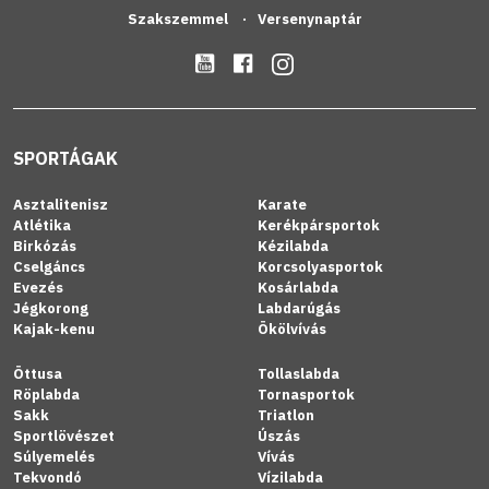
Szakszemmel
Versenynaptár
SPORTÁGAK
Asztalitenisz
Karate
Atlétika
Kerékpársportok
Birkózás
Kézilabda
Cselgáncs
Korcsolyasportok
Evezés
Kosárlabda
Jégkorong
Labdarúgás
Kajak-kenu
Ökölvívás
Öttusa
Tollaslabda
Röplabda
Tornasportok
Sakk
Triatlon
Sportlövészet
Úszás
Súlyemelés
Vívás
Tekvondó
Vízilabda