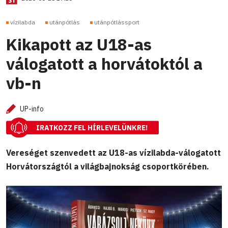
vízilabda
utánpótlás
utánpótlássport
Kikapott az U18-as
válogatott a horvátoktól a
vb-n
UP-info
IRATKOZZ FEL HÍRLEVELÜNKRE!
Vereséget szenvedett az U18-as vízilabda-válogatott
Horvátországtól a világbajnokság csoportkörében.