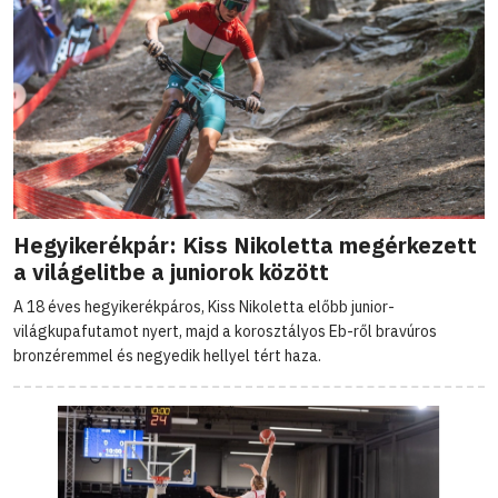
Hegyikerékpár: Kiss Nikoletta megérkezett
a világelitbe a juniorok között
A 18 éves hegyikerékpáros, Kiss Nikoletta előbb junior-
világkupafutamot nyert, majd a korosztályos Eb-ről bravúros
bronzéremmel és negyedik hellyel tért haza.