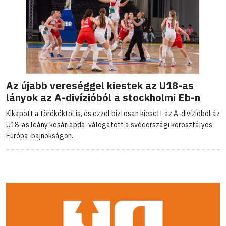
Az újabb vereséggel kiestek az U18-as
lányok az A-divízióból a stockholmi Eb-n
Kikapott a törököktől is, és ezzel biztosan kiesett az A-divízióból az
U18-as leány kosárlabda-válogatott a svédországi korosztályos
Európa-bajnokságon.