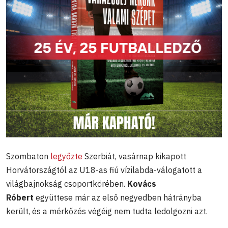
Szombaton
legyőzte
Szerbiát, vasárnap kikapott
Horvátországtól az U18-as fiú vízilabda-válogatott a
világbajnokság csoportkörében.
Kovács
Róbert
együttese már az első negyedben hátrányba
került, és a mérkőzés végéig nem tudta ledolgozni azt.