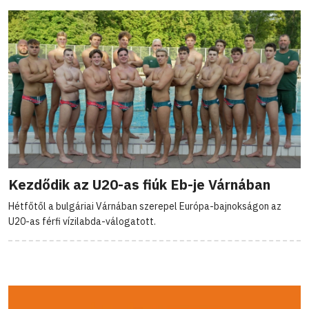
Kezdődik az U20-as fiúk Eb-je Várnában
Hétfőtől a bulgáriai Várnában szerepel Európa-bajnokságon az
U20-as férfi vízilabda-válogatott.