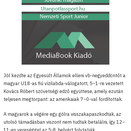
Jól kezdte az Egyesült Államok elleni vb-negyeddöntőt a
magyar U18-as fiú vízilabda-válogatott, 5–1-re vezetett
Kovács Róbert szövetségi edző együttese, amely ezután
teljesen megtorpant: az amerikaiak 7–0-val fordítottak.
A magyarok a végére egy gólra visszakapaszkodtak, az
utolsó támadásban viszont nem tudtak betalálni, így 12–
11-es vereséggel az 5-8. helyért folytatják.