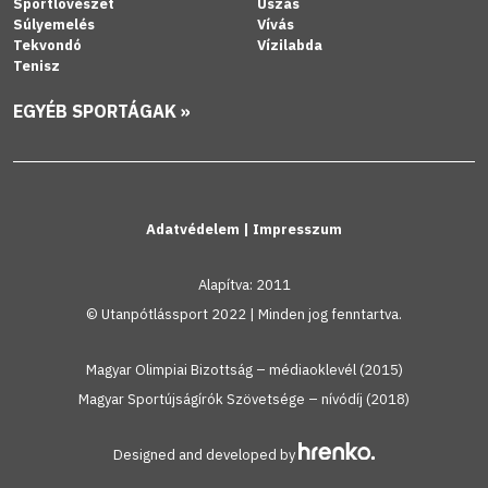
Sportlövészet
Úszás
Súlyemelés
Vívás
Tekvondó
Vízilabda
Tenisz
EGYÉB SPORTÁGAK »
Adatvédelem
|
Impresszum
Alapítva: 2011
© Utanpótlássport 2022 | Minden jog fenntartva.
Magyar Olimpiai Bizottság – médiaoklevél (2015)
Magyar Sportújságírók Szövetsége – nívódíj (2018)
Designed and developed by