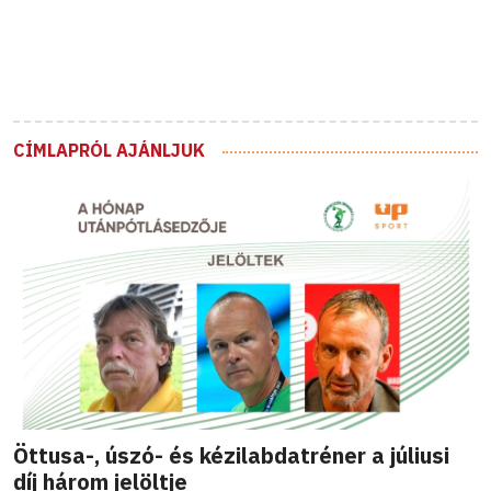
CÍMLAPRÓL AJÁNLJUK
Öttusa-, úszó- és kézilabdatréner a júliusi
díj három jelöltje