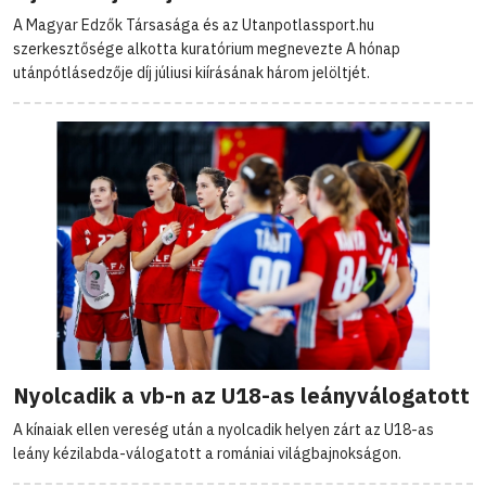
A Magyar Edzők Társasága és az Utanpotlassport.hu
szerkesztősége alkotta kuratórium megnevezte A hónap
utánpótlásedzője díj júliusi kiírásának három jelöltjét.
Nyolcadik a vb-n az U18-as leányválogatott
A kínaiak ellen vereség után a nyolcadik helyen zárt az U18-as
leány kézilabda-válogatott a romániai világbajnokságon.