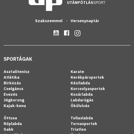
UTÁNPÓTLÁS
SPORT
Szakszemmel
Versenynaptár
SPORTÁGAK
Asztalitenisz
Karate
Atlétika
Kerékpársportok
Birkózás
Kézilabda
Cselgáncs
Korcsolyasportok
Evezés
Kosárlabda
Jégkorong
Labdarúgás
Kajak-kenu
Ökölvívás
Öttusa
Tollaslabda
Röplabda
Tornasportok
Sakk
Triatlon