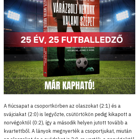
A fiúcsapat a csoportkörben az olaszokat (2:1) és a
svájciakat (2:0) is legyőzte, csütörtökön pedig kikapott a
norvégoktól (0:2), így a második helyen jutott tovább a
kvartettből. A lányok megnyerték a csoportjukat, miután