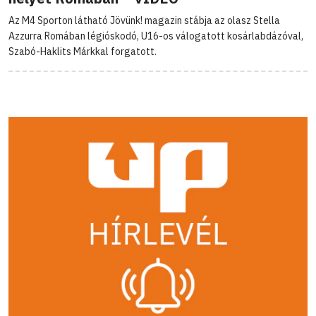
Az M4 Sporton látható Jövünk! magazin stábja az olasz Stella
Azzurra Romában légióskodó, U16-os válogatott kosárlabdázóval,
Szabó-Haklits Márkkal forgatott.