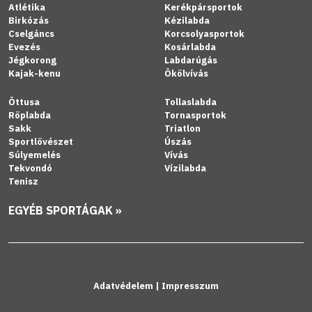
Atlétika
Kerékpársportok
Birkózás
Kézilabda
Cselgáncs
Korcsolyasportok
Evezés
Kosárlabda
Jégkorong
Labdarúgás
Kajak-kenu
Ökölvívás
Öttusa
Tollaslabda
Röplabda
Tornasportok
Sakk
Triatlon
Sportlövészet
Úszás
Súlyemelés
Vívás
Tekvondó
Vízilabda
Tenisz
EGYÉB SPORTÁGAK »
Adatvédelem
|
Impresszum