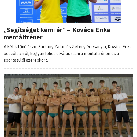
„Segítséget kérni ér” – Kovács Erika
mentáltréner
A két kitűnő úszó, Sárkány Zalán és Zétény édesanyja, Kovács Erika
beszélt arról, hogyan lehet elválasztani a mentáltréneri és a
sportszülői szerepkört.