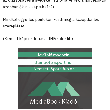
az olaszokat és a svédeket is 2:0-ra verték, a norvégoktól
azonban ők is kikaptak (1:2).
Mindkét együttes pénteken kezdi meg a középdöntős
szereplését.
(Kiemelt képünk forrása: IHF/kolektiff)