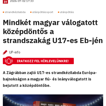
2026-07-02 17:33
strandkézilabda
utánpótlássport
utánpótlás
Mindkét magyar válogatott
középdöntős a
strandszakág U17-es Eb-jén
UP-info
IRATKOZZ FEL HÍRLEVELÜNKRE!
A Zágrábban zajló U17-es strandkézilabda Európa-
bajnokságon a magyar fiú- és leányválogatott is
bejutott a középdöntőbe.