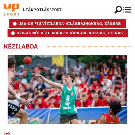
UTÁNPÓTLÁS
SPORT
U16-OS FIÚ VÍZILABDA-VILÁGBAJNOKSÁG, ZÁGRÁB
U20-AS NŐI VÍZILABDA EURÓPA-BAJNOKSÁG, OEIRAS
KÉZILABDA