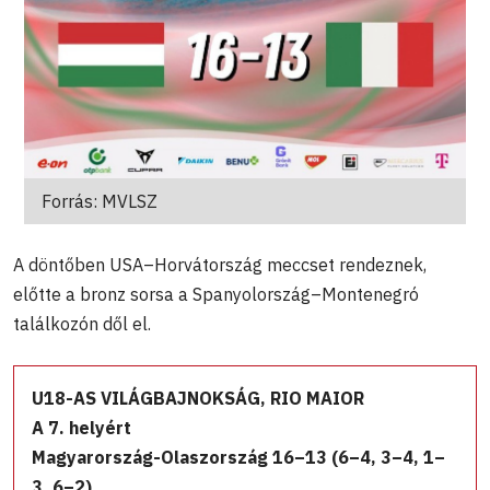
Forrás: MVLSZ
A döntőben USA–Horvátország meccset rendeznek,
előtte a bronz sorsa a Spanyolország–Montenegró
találkozón dől el.
U18-AS VILÁGBAJNOKSÁG, RIO MAIOR
A 7. helyért
Magyarország-Olaszország 16–13 (6–4, 3–4, 1–
3, 6–2)