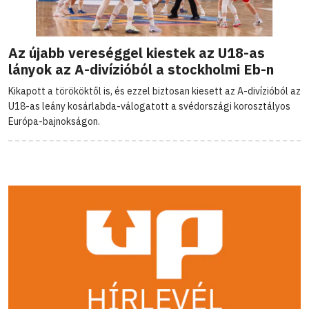
Az újabb vereséggel kiestek az U18-as
lányok az A-divízióból a stockholmi Eb-n
Kikapott a törököktől is, és ezzel biztosan kiesett az A-divízióból az
U18-as leány kosárlabda-válogatott a svédországi korosztályos
Európa-bajnokságon.