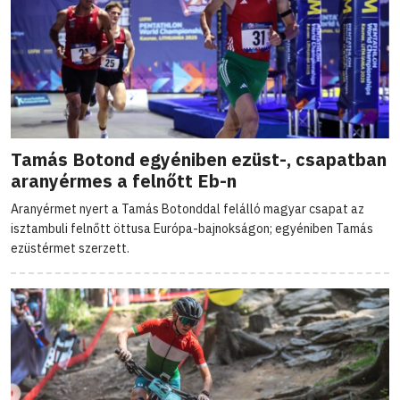
Tamás Botond egyéniben ezüst-, csapatban
aranyérmes a felnőtt Eb-n
Aranyérmet nyert a Tamás Botonddal felálló magyar csapat az
isztambuli felnőtt öttusa Európa-bajnokságon; egyéniben Tamás
ezüstérmet szerzett.