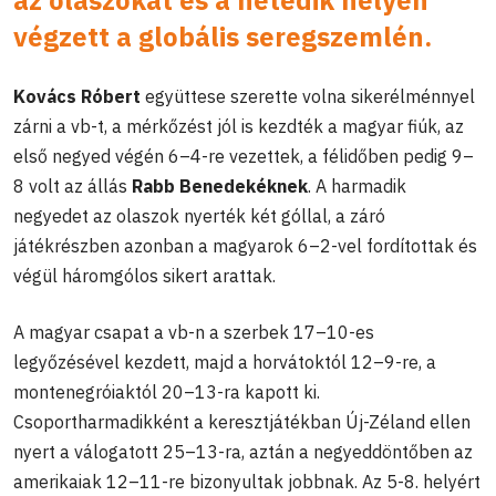
az olaszokat és a hetedik helyen
végzett a globális seregszemlén.
Kovács Róbert
együttese szerette volna sikerélménnyel
zárni a vb-t, a mérkőzést jól is kezdték a magyar fiúk, az
első negyed végén 6–4-re vezettek, a félidőben pedig 9–
8 volt az állás
Rabb Benedekéknek
. A harmadik
negyedet az olaszok nyerték két góllal, a záró
játékrészben azonban a magyarok 6–2-vel fordítottak és
végül háromgólos sikert arattak.
A magyar csapat a vb-n a szerbek 17–10-es
legyőzésével kezdett, majd a horvátoktól 12–9-re, a
montenegróiaktól 20–13-ra kapott ki.
Csoportharmadikként a keresztjátékban Új-Zéland ellen
nyert a válogatott 25–13-ra, aztán a negyeddöntőben az
amerikaiak 12–11-re bizonyultak jobbnak. Az 5-8. helyért