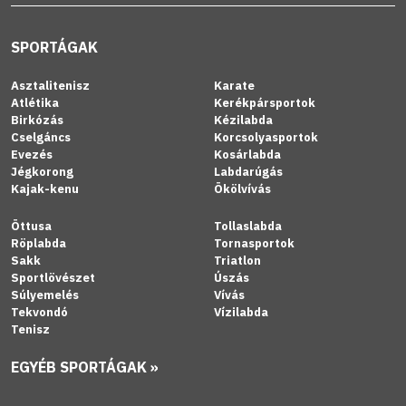
SPORTÁGAK
Asztalitenisz
Karate
Atlétika
Kerékpársportok
Birkózás
Kézilabda
Cselgáncs
Korcsolyasportok
Evezés
Kosárlabda
Jégkorong
Labdarúgás
Kajak-kenu
Ökölvívás
Öttusa
Tollaslabda
Röplabda
Tornasportok
Sakk
Triatlon
Sportlövészet
Úszás
Súlyemelés
Vívás
Tekvondó
Vízilabda
Tenisz
EGYÉB SPORTÁGAK »