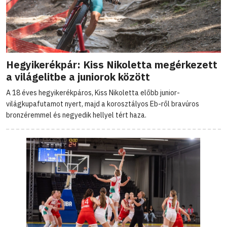
Hegyikerékpár: Kiss Nikoletta megérkezett
a világelitbe a juniorok között
A 18 éves hegyikerékpáros, Kiss Nikoletta előbb junior-
világkupafutamot nyert, majd a korosztályos Eb-ről bravúros
bronzéremmel és negyedik hellyel tért haza.