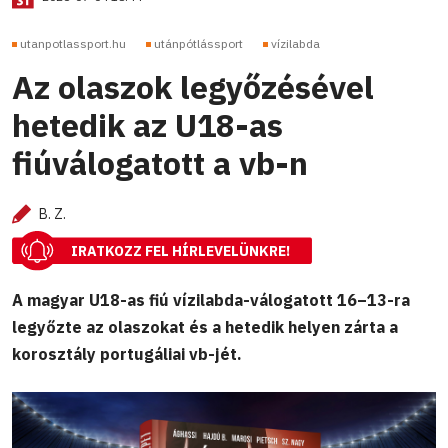
utanpotlassport.hu
utánpótlássport
vízilabda
Az olaszok legyőzésével
hetedik az U18-as
fiúválogatott a vb-n
B. Z.
IRATKOZZ FEL HÍRLEVELÜNKRE!
A magyar U18-as fiú vízilabda-válogatott 16–13-ra
legyőzte az olaszokat és a hetedik helyen zárta a
korosztály portugáliai vb-jét.