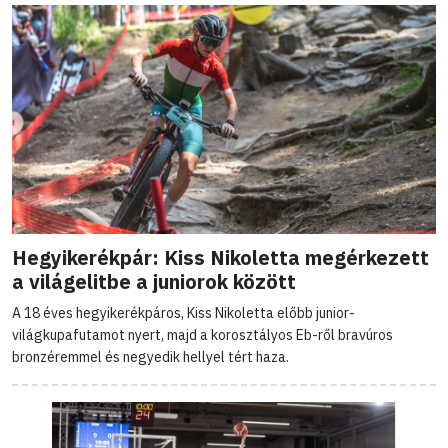
Hegyikerékpár: Kiss Nikoletta megérkezett
a világelitbe a juniorok között
A 18 éves hegyikerékpáros, Kiss Nikoletta előbb junior-
világkupafutamot nyert, majd a korosztályos Eb-ről bravúros
bronzéremmel és negyedik hellyel tért haza.