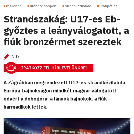
kezilabda
utánpótlássport
strandkézilabda
utánpótlás
Strandszakág: U17-es Eb-
győztes a leányválogatott, a
fiúk bronzérmet szereztek
N. D.
IRATKOZZ FEL HÍRLEVELÜNKRE!
A Zágrábban megrendezett U17-es strandkézilabda
Európa-bajnokságon mindkét magyar válogatott
odaért a dobogóra: a lányok bajnokok, a fiúk
harmadikok lettek.