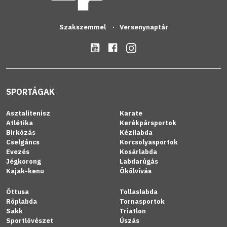
Szakszemmel
Versenynaptár
SPORTÁGAK
Asztalitenisz
Karate
Atlétika
Kerékpársportok
Birkózás
Kézilabda
Cselgáncs
Korcsolyasportok
Evezés
Kosárlabda
Jégkorong
Labdarúgás
Kajak-kenu
Ökölvívás
Öttusa
Tollaslabda
Röplabda
Tornasportok
Sakk
Triatlon
Sportlövészet
Úszás