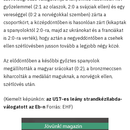
győzelemmel (2:1 az olaszok, 2:0 a svájciak ellen) és egy
vereséggel (0:2 a norvégokkal szemben) zárta a
csoportkört, a középdöntőben is hasonlóan zárt (kikaptak
a spanyoloktól 2:0-ra, majd az ukránokat és a franciákat
is 2:0-ra verték), hogy aztán a negyeddöntőben a csehek
ellen szétlövésben jusson tovább a legjobb négy közé.
Az elődöntőben a későbbi győztes spanyolok
megállították a magyar srácokat (0:2), a bronzmeccsen
kiharcolták a medáliát maguknak, a norvégok ellen,
szétlövés után.
(Kiemelt képünkön:
az U17-es leány strandkézilabda-
válogatott az Eb-n
Forrás: EHF)