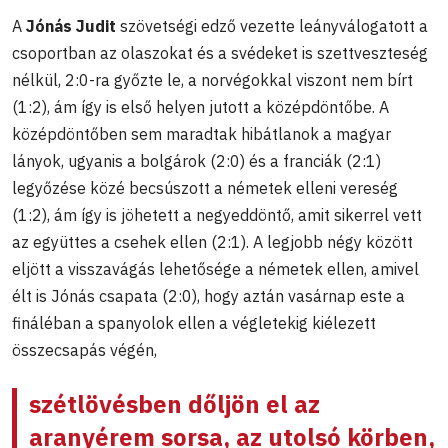
A
Jónás Judit
szövetségi edző vezette leányválogatott a
csoportban az olaszokat és a svédeket is szettveszteség
nélkül, 2:0-ra győzte le, a norvégokkal viszont nem bírt
(1:2), ám így is első helyen jutott a középdöntőbe. A
középdöntőben sem maradtak hibátlanok a magyar
lányok, ugyanis a bolgárok (2:0) és a franciák (2:1)
legyőzése közé becsúszott a németek elleni vereség
(1:2), ám így is jöhetett a negyeddöntő, amit sikerrel vett
az együttes a csehek ellen (2:1). A legjobb négy között
eljött a visszavágás lehetősége a németek ellen, amivel
élt is Jónás csapata (2:0), hogy aztán vasárnap este a
fináléban a spanyolok ellen a végletekig kiélezett
összecsapás végén,
szétlövésben dőljön el az
aranyérem sorsa, az utolsó körben,