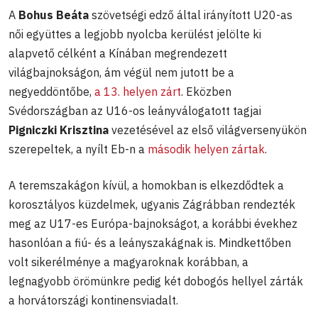
A
Bohus Beáta
szövetségi edző által irányított U20-as
női együttes a legjobb nyolcba kerülést jelölte ki
alapvető célként a Kínában megrendezett
világbajnokságon, ám végül nem jutott be a
negyeddöntőbe,
a 13. helyen zárt
. Eközben
Svédországban az U16-os leányválogatott tagjai
Pigniczki Krisztina
vezetésével az első világversenyükön
szerepeltek, a nyílt Eb-n a
második helyen zártak
.
A teremszakágon kívül, a homokban is elkezdődtek a
korosztályos küzdelmek, ugyanis Zágrábban rendezték
meg az U17-es Európa-bajnokságot, a korábbi évekhez
hasonlóan a fiú- és a leányszakágnak is. Mindkettőben
volt sikerélménye a magyaroknak korábban, a
legnagyobb örömünkre pedig két dobogós hellyel zárták
a horvátországi kontinensviadalt.