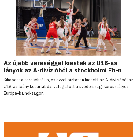
Az újabb vereséggel kiestek az U18-as
lányok az A-divízióból a stockholmi Eb-n
Kikapott a törököktől is, és ezzel biztosan kiesett az A-divízióból az
U18-as leány kosárlabda-válogatott a svédországi korosztályos
Európa-bajnokságon.