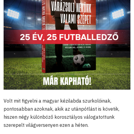
Volt mit figyelni a magyar kézilabda szurkolóinak,
pontosabban azoknak, akik az utánpótlást is követik,
hiszen négy különböző korosztályos válogatottunk
szerepelt világversenyen ezen a héten.