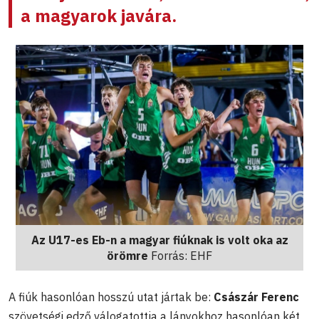
a magyarok javára.
Az U17-es Eb-n a magyar fiúknak is volt oka az
örömre
Forrás: EHF
A fiúk hasonlóan hosszú utat jártak be:
Császár Ferenc
szövetségi edző válogatottja a lányokhoz hasonlóan két