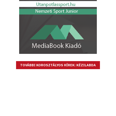
TOVÁBBI KOROSZTÁLYOS HÍREK: KÉZILABDA