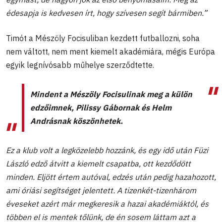
édesapja is kedvesen írt, hogy szívesen segít bármiben.”
Timót a Mészöly Focisuliban kezdett futballozni, soha
nem váltott, nem ment kiemelt akadémiára, mégis Európa
egyik legnívósabb műhelye szerződtette.
Mindent a Mészöly Focisulinak meg a külön
edzőimnek, Pilissy Gábornak és Helm
Andrásnak köszönhetek.
Ez a klub volt a legközelebb hozzánk, és egy idő után Füzi
László edző átvitt a kiemelt csapatba, ott kezdődött
minden. Eljött értem autóval, edzés után pedig hazahozott,
ami óriási segítséget jelentett. A tizenkét-tizenhárom
éveseket azért már megkeresik a hazai akadémiáktól, és
többen el is mentek tőlünk, de én sosem láttam azt a