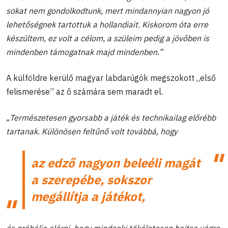
sokat nem gondolkodtunk, mert mindannyian nagyon jó
lehetőségnek tartottuk a hollandiait. Kiskorom óta erre
készültem, ez volt a célom, a szüleim pedig a jövőben is
mindenben támogatnak majd mindenben.”
A külföldre kerülő magyar labdarúgók megszokott „első
felismerése” az ő számára sem maradt el.
„Természetesen gyorsabb a játék és technikailag előrébb
tartanak. Különösen feltűnő volt továbbá, hogy
az edző nagyon beleéli magát
a szerepébe, sokszor
megállítja a játékot,
és próbálja elérni, hogy mindenki tökéletesen hajtsa végre