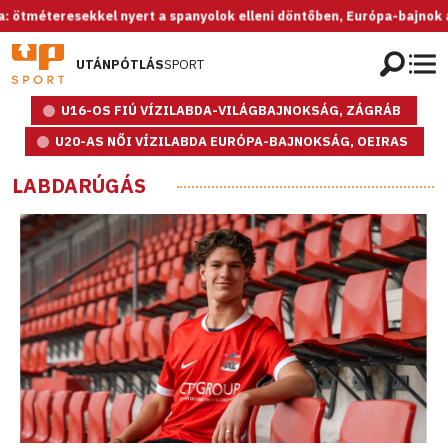
esekkel nyert a spanyolok elleni döntőben, Európa-bajnok az U20-as 
UTÁNPÓTLÁS
SPORT
U16-OS FIÚ VÍZILABDA-VILÁGBAJNOKSÁG, ZÁGRÁB
U20-AS NŐI VÍZILABDA EURÓPA-BAJNOKSÁG, OEIRAS
LABDARÚGÁS