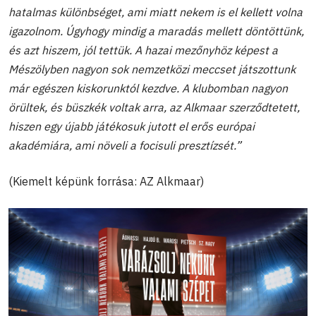
hatalmas különbséget, ami miatt nekem is el kellett volna
igazolnom. Úgyhogy mindig a maradás mellett döntöttünk,
és azt hiszem, jól tettük. A hazai mezőnyhöz képest a
Mészölyben nagyon sok nemzetközi meccset játszottunk
már egészen kiskorunktól kezdve. A klubomban nagyon
örültek, és büszkék voltak arra, az Alkmaar szerződtetett,
hiszen egy újabb játékosuk jutott el erős európai
akadémiára, ami növeli a focisuli presztízsét.”
(Kiemelt képünk forrása: AZ Alkmaar)