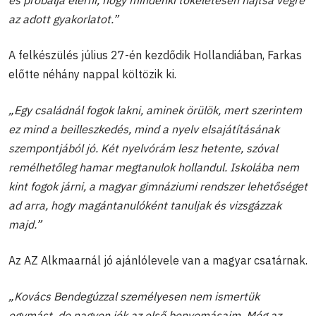
az adott gyakorlatot.”
A felkészülés július 27-én kezdődik Hollandiában, Farkas
előtte néhány nappal költözik ki.
„Egy családnál fogok lakni, aminek örülök, mert szerintem
ez mind a beilleszkedés, mind a nyelv elsajátításának
szempontjából jó. Két nyelvórám lesz hetente, szóval
remélhetőleg hamar megtanulok hollandul. Iskolába nem
kint fogok járni, a magyar gimnáziumi rendszer lehetőséget
ad arra, hogy magántanulóként tanuljak és vizsgázzak
majd.”
Az AZ Alkmaarnál jó ajánlólevele van a magyar csatárnak.
„Kovács Bendegúzzal személyesen nem ismertük
egymást, de nagyon jók az első benyomásaim. Még az