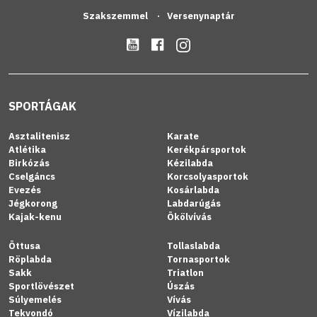
Szakszemmel
Versenynaptár
SPORTÁGAK
Asztalitenisz
Karate
Atlétika
Kerékpársportok
Birkózás
Kézilabda
Cselgáncs
Korcsolyasportok
Evezés
Kosárlabda
Jégkorong
Labdarúgás
Kajak-kenu
Ökölvívás
Öttusa
Tollaslabda
Röplabda
Tornasportok
Sakk
Triatlon
Sportlövészet
Úszás
Súlyemelés
Vívás
Tekvondó
Vízilabda