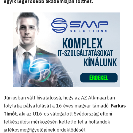
egyik legerősebb akadémiáján tölthet.
Júniusban vált hivatalossá, hogy az AZ Alkmaarban
folytatja pályafutását a 16 éves magyar támadó,
Farkas
Timót
, aki az U16-os válogatott Svédország elleni
felkészülési mérkőzésén keltette fel a hollandok
játékosmegfigyelőjének érdeklődését.