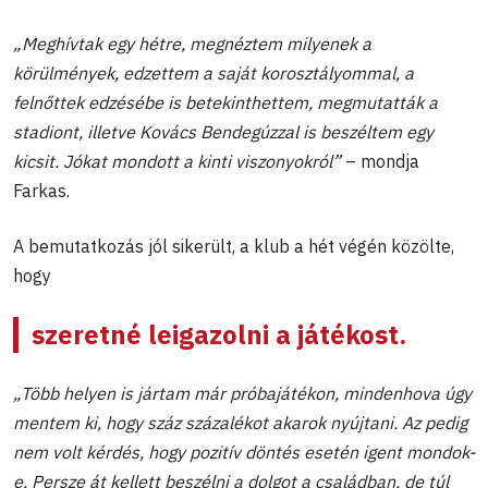
„Meghívtak egy hétre, megnéztem milyenek a
körülmények, edzettem a saját korosztályommal, a
felnőttek edzésébe is betekinthettem, megmutatták a
stadiont, illetve Kovács Bendegúzzal is beszéltem egy
kicsit. Jókat mondott a kinti viszonyokról”
– mondja
Farkas.
A bemutatkozás jól sikerült, a klub a hét végén közölte,
hogy
szeretné leigazolni a játékost.
„Több helyen is jártam már próbajátékon, mindenhova úgy
mentem ki, hogy száz százalékot akarok nyújtani. Az pedig
nem volt kérdés, hogy pozitív döntés esetén igent mondok-
e. Persze át kellett beszélni a dolgot a családban, de túl