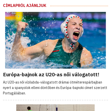
CÍMLAPRÓL AJÁNLJUK
Európa-bajnok az U20-as női válogatott!
Az U20-as női vízilabda-válogatott drámai ötméterespárbajban
nyert a spanyolok elleni döntőben és Európa-bajnoki címet szerzett
Portugáliában.