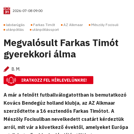
2026-07-08 09:00
labdarúgás
Farkas Timót
AZ Alkmaar
Mészöly Focisuli
utánpótlás
utánpótlássport
Megvalósult Farkas Timót
gyerekkori álma
B. M.
IRATKOZZ FEL HÍRLEVELÜNKRE!
A már a felnőtt futballválogatottban is bemutatkozó
Kovács Bendegúz holland klubja, az AZ Alkmaar
szerződtette a 16 esztendős Farkas Timótot. A
Mészöly Focisuliban nevelkedett csatárt kérdeztük
arról, mit vár a következő évektől, amelyeket Európa