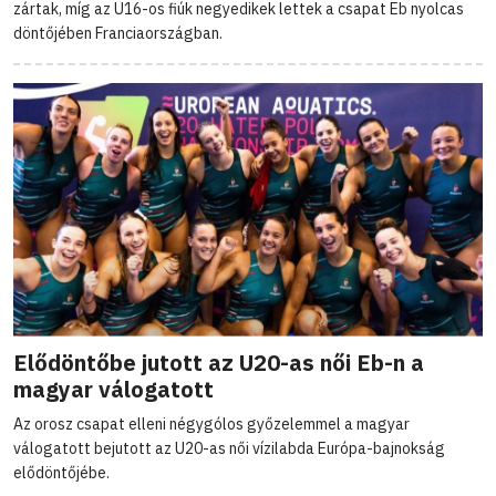
zártak, míg az U16-os fiúk negyedikek lettek a csapat Eb nyolcas
döntőjében Franciaországban.
Elődöntőbe jutott az U20-as női Eb-n a
magyar válogatott
Az orosz csapat elleni négygólos győzelemmel a magyar
válogatott bejutott az U20-as női vízilabda Európa-bajnokság
elődöntőjébe.