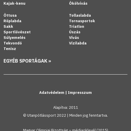
Kajak-kenu
Ökölvívás
Öttusa
Tollaslabda
Röplabda
Tornasportok
Sakk
Triatlon
Sportlövészet
Úszás
Súlyemelés
Vívás
Tekvondó
Vízilabda
Tenisz
EGYÉB SPORTÁGAK »
Adatvédelem
|
Impresszum
Alapítva: 2011
© Utanpótlássport 2022 | Minden jog fenntartva.
Magyar Olimpiai Bizottság – médiaoklevél (2015)