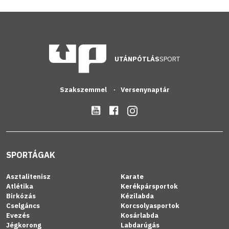
UTÁNPÓTLÁS
SPORT
Szakszemmel
Versenynaptár
SPORTÁGAK
Asztalitenisz
Karate
Atlétika
Kerékpársportok
Birkózás
Kézilabda
Cselgáncs
Korcsolyasportok
Evezés
Kosárlabda
Jégkorong
Labdarúgás