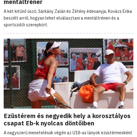
mentáltréner
A két kitűnő úszó, Sárkány Zalán és Zétény édesanyja, Kovács Erika
beszélt arról, hogyan lehet elválasztani a mentáltréneri és a
sportszülői szerepkört.
Ezüstérem és negyedik hely a korosztályos
csapat Eb-k nyolcas döntőiben
A nagyszerű menetelésük végén az U18-as lányok ezüstérmesként