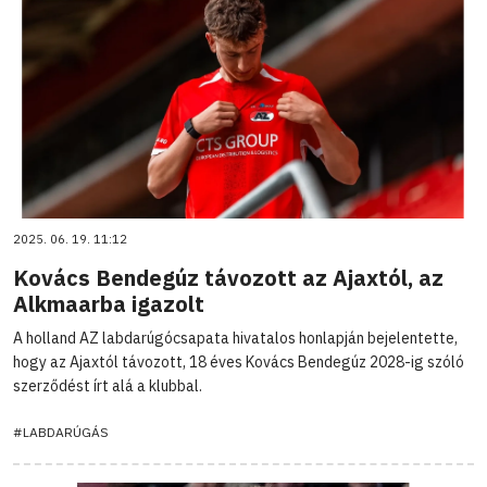
2025. 06. 19. 11:12
Kovács Bendegúz távozott az Ajaxtól, az
Alkmaarba igazolt
A holland AZ labdarúgócsapata hivatalos honlapján bejelentette,
hogy az Ajaxtól távozott, 18 éves Kovács Bendegúz 2028-ig szóló
szerződést írt alá a klubbal.
#LABDARÚGÁS