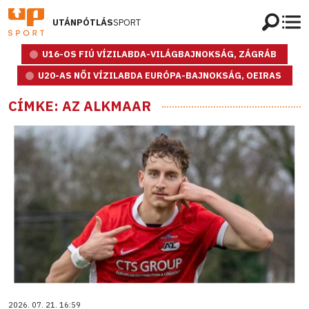
UTÁNPÓTLÁS
SPORT
U16-OS FIÚ VÍZILABDA-VILÁGBAJNOKSÁG, ZÁGRÁB
U20-AS NŐI VÍZILABDA EURÓPA-BAJNOKSÁG, OEIRAS
CÍMKE: AZ ALKMAAR
2026. 07. 21. 16:59