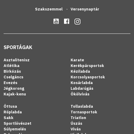
Szakszemmel
Versenynaptár
SPORTÁGAK
Asztalitenisz
Karate
Atlétika
Kerékpársportok
Birkózás
Kézilabda
Cselgáncs
Korcsolyasportok
Evezés
Kosárlabda
Jégkorong
Labdarúgás
Kajak-kenu
Ökölvívás
Öttusa
Tollaslabda
Röplabda
Tornasportok
Sakk
Triatlon
Sportlövészet
Úszás
Súlyemelés
Vívás