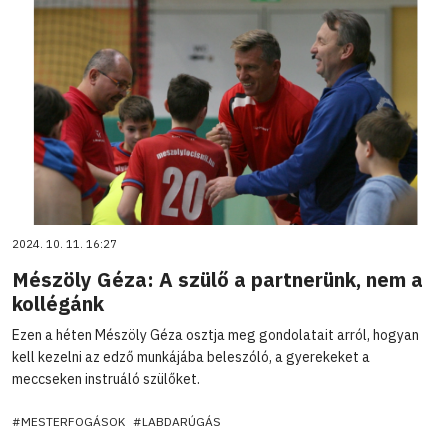
2024. 10. 11. 16:27
Mészöly Géza: A szülő a partnerünk, nem a
kollégánk
Ezen a héten Mészöly Géza osztja meg gondolatait arról, hogyan
kell kezelni az edző munkájába beleszóló, a gyerekeket a
meccseken instruáló szülőket.
#MESTERFOGÁSOK
#LABDARÚGÁS