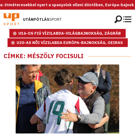
el nyert a spanyolok elleni döntőben, Európa-bajnok az U20-as női v
UTÁNPÓTLÁS
SPORT
U16-OS FIÚ VÍZILABDA-VILÁGBAJNOKSÁG, ZÁGRÁB
U20-AS NŐI VÍZILABDA EURÓPA-BAJNOKSÁG, OEIRAS
CÍMKE: MÉSZÖLY FOCISULI