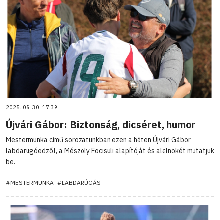
2025. 05. 30. 17:39
Újvári Gábor: Biztonság, dicséret, humor
Mestermunka című sorozatunkban ezen a héten Újvári Gábor
labdarúgóedzőt, a Mészöly Focisuli alapítóját és alelnökét mutatjuk
be.
#MESTERMUNKA
#LABDARÚGÁS