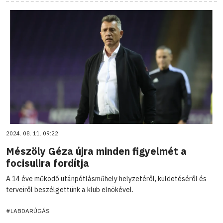
2024. 08. 11. 09:22
Mészöly Géza újra minden figyelmét a
focisulira fordítja
A 14 éve működő utánpótlásműhely helyzetéről, küldetéséről és
terveiről beszélgettünk a klub elnökével.
#LABDARÚGÁS