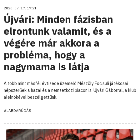
2026. 07. 17. 17:21
Újvári: Minden fázisban
elrontunk valamit, és a
végére már akkora a
probléma, hogy a
nagymama is látja
A több mint másfél évtizede üzemelő Mészöly Focisuli játékosai
népszerűek a hazai és a nemzetközi piacon is. Újvári Gáborral, a klub
alelnökével beszélgettünk.
#LABDARÚGÁS