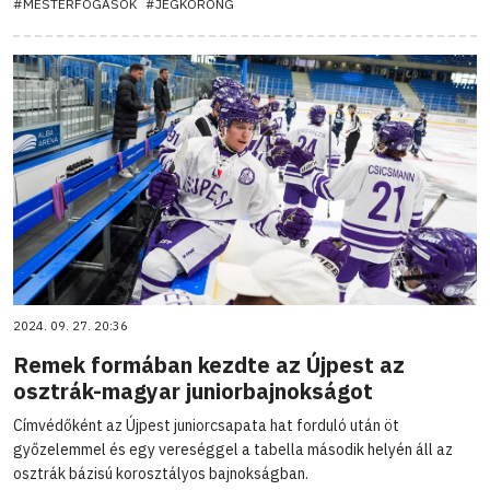
#MESTERFOGÁSOK
#JÉGKORONG
2024. 09. 27. 20:36
Remek formában kezdte az Újpest az
osztrák-magyar juniorbajnokságot
Címvédőként az Újpest juniorcsapata hat forduló után öt
győzelemmel és egy vereséggel a tabella második helyén áll az
osztrák bázisú korosztályos bajnokságban.