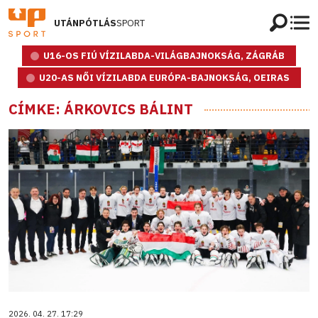
UTÁNPÓTLÁS
SPORT
U16-OS FIÚ VÍZILABDA-VILÁGBAJNOKSÁG, ZÁGRÁB
U20-AS NŐI VÍZILABDA EURÓPA-BAJNOKSÁG, OEIRAS
CÍMKE: ÁRKOVICS BÁLINT
2026. 04. 27. 17:29