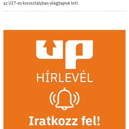
az U17-es korosztályban világbajnok lett.