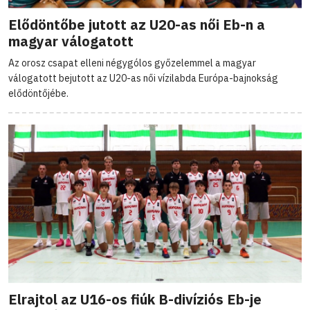
Elődöntőbe jutott az U20-as női Eb-n a
magyar válogatott
Az orosz csapat elleni négygólos győzelemmel a magyar
válogatott bejutott az U20-as női vízilabda Európa-bajnokság
elődöntőjébe.
Elrajtol az U16-os fiúk B-divíziós Eb-je