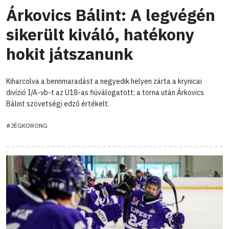
Árkovics Bálint: A legvégén
sikerült kiváló, hatékony
hokit játszanunk
Kiharcolva a bennmaradást a negyedik helyen zárta a krynicai
divízió I/A-vb-t az U18-as fiúválogatott; a torna után Árkovics
Bálint szövetségi edző értékelt.
#JÉGKORONG