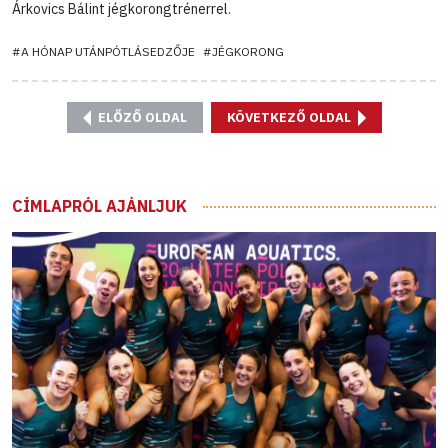
Árkovics Bálint jégkorongtrénerrel.
#A HÓNAP UTÁNPÓTLÁSEDZŐJE
#JÉGKORONG
ELŐZŐ OLDAL
KÖVETKEZŐ OLDAL
CÍMLAPRÓL AJÁNLJUK