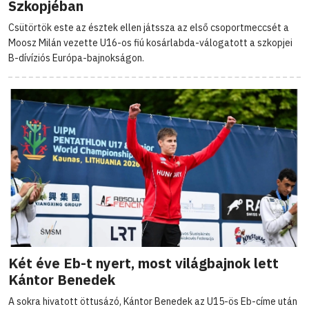
Szkopjéban
Csütörtök este az észtek ellen játssza az első csoportmeccsét a
Moosz Milán vezette U16-os fiú kosárlabda-válogatott a szkopjei
B-dívíziós Európa-bajnokságon.
Két éve Eb-t nyert, most világbajnok lett
Kántor Benedek
A sokra hivatott öttusázó, Kántor Benedek az U15-ös Eb-címe után