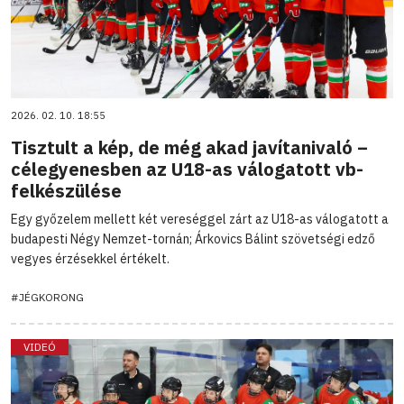
2026. 02. 10. 18:55
Tisztult a kép, de még akad javítanivaló –
célegyenesben az U18-as válogatott vb-
felkészülése
Egy győzelem mellett két vereséggel zárt az U18-as válogatott a
budapesti Négy Nemzet-tornán; Árkovics Bálint szövetségi edző
vegyes érzésekkel értékelt.
#JÉGKORONG
VIDEÓ