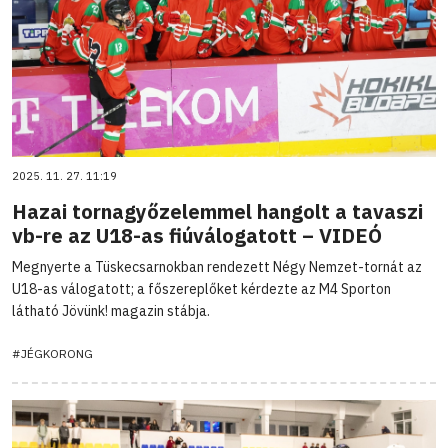
2025. 11. 27. 11:19
Hazai tornagyőzelemmel hangolt a tavaszi
vb-re az U18-as fiúválogatott – VIDEÓ
Megnyerte a Tüskecsarnokban rendezett Négy Nemzet-tornát az
U18-as válogatott; a főszereplőket kérdezte az M4 Sporton
látható Jövünk! magazin stábja.
#JÉGKORONG