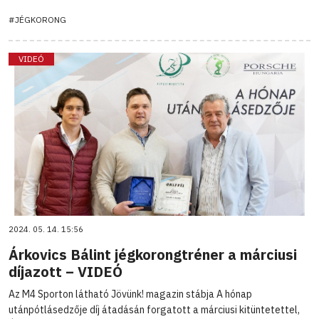
#JÉGKORONG
VIDEÓ
2024. 05. 14. 15:56
Árkovics Bálint jégkorongtréner a márciusi
díjazott – VIDEÓ
Az M4 Sporton látható Jövünk! magazin stábja A hónap
utánpótlásedzője díj átadásán forgatott a márciusi kitüntetettel,