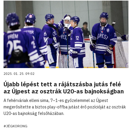
2025. 01. 25. 09:02
Újabb lépést tett a rájátszásba jutás felé
az Újpest az osztrák U20-as bajnokságban
A fehérváriak elleni sima, 7–1-es győzelemmel az Újpest
megerősítette a biztos play-offba jutást érő pozícióját az osztrák
U20-as bajnokság felsőházában.
#JÉGKORONG