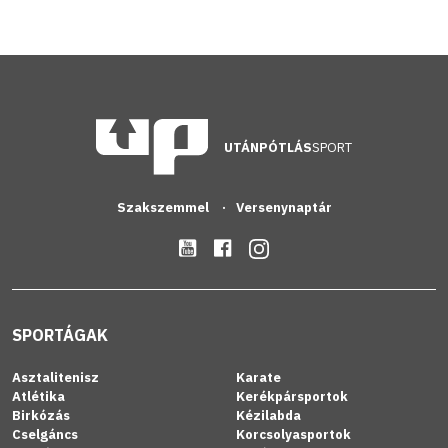
UTÁNPÓTLÁS
SPORT
Szakszemmel
Versenynaptár
SPORTÁGAK
Asztalitenisz
Karate
Atlétika
Kerékpársportok
Birkózás
Kézilabda
Cselgáncs
Korcsolyasportok