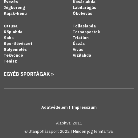
Evezés
Kosárlabda
Jégkorong
Labdarúgás
Kajak-kenu
Ökölvívás
Öttusa
Tollaslabda
Röplabda
Tornasportok
Sakk
Triatlon
Sportlövészet
Úszás
Súlyemelés
Vívás
Tekvondó
Vízilabda
Tenisz
EGYÉB SPORTÁGAK »
Adatvédelem
|
Impresszum
Alapítva: 2011
© Utanpótlássport 2022 | Minden jog fenntartva.