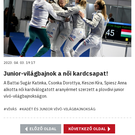
2023. 04. 03. 19:17
Junior-világbajnok a női kardcsapat!
A Battai Sugár Katinka, Csonka Dorottya, Keszei Kíra, Spiesz Anna
alkotta női kardválogatott aranyérmet szerzett a plovdivi junior
vívó-világbajnokságon.
#VÍVÁS
#KADÉT ÉS JUNIOR VÍVÓ-VILÁGBAJNOKSÁG
ELŐZŐ OLDAL
KÖVETKEZŐ OLDAL