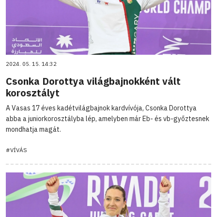
2024. 05. 15. 14:32
Csonka Dorottya világbajnokként vált
korosztályt
A Vasas 17 éves kadétvilágbajnok kardvívója, Csonka Dorottya
abba a juniorkorosztályba lép, amelyben már Eb- és vb-győztesnek
mondhatja magát.
#VÍVÁS