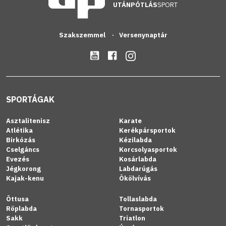
UTÁNPÓTLÁS
SPORT
Szakszemmel
Versenynaptár
SPORTÁGAK
Asztalitenisz
Karate
Atlétika
Kerékpársportok
Birkózás
Kézilabda
Cselgáncs
Korcsolyasportok
Evezés
Kosárlabda
Jégkorong
Labdarúgás
Kajak-kenu
Ökölvívás
Öttusa
Tollaslabda
Röplabda
Tornasportok
Sakk
Triatlon