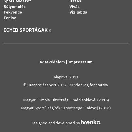
Sportlövészet
Úszás
Súlyemelés
Vívás
Tekvondó
Vízilabda
Tenisz
EGYÉB SPORTÁGAK »
Adatvédelem
|
Impresszum
Alapítva: 2011
© Utanpótlássport 2022 | Minden jog fenntartva.
Magyar Olimpiai Bizottság – médiaoklevél (2015)
Magyar Sportújságírók Szövetsége – nívódíj (2018)
Designed and developed by