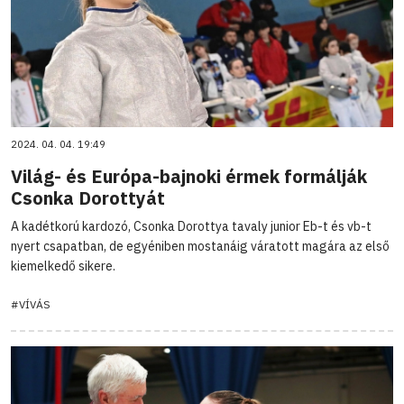
2024. 04. 04. 19:49
Világ- és Európa-bajnoki érmek formálják
Csonka Dorottyát
A kadétkorú kardozó, Csonka Dorottya tavaly junior Eb-t és vb-t
nyert csapatban, de egyéniben mostanáig váratott magára az első
kiemelkedő sikere.
#VÍVÁS