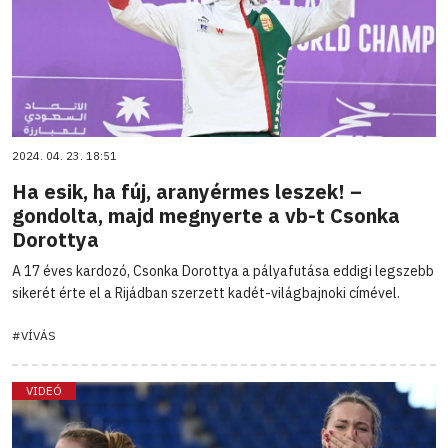
2024. 04. 23. 18:51
Ha esik, ha fúj, aranyérmes leszek! –
gondolta, majd megnyerte a vb-t Csonka
Dorottya
A 17 éves kardozó, Csonka Dorottya a pályafutása eddigi legszebb
sikerét érte el a Rijádban szerzett kadét-világbajnoki címével.
#VÍVÁS
VIDEÓ