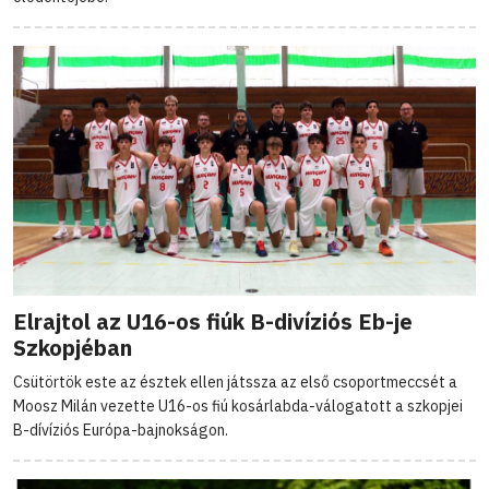
Elrajtol az U16-os fiúk B-divíziós Eb-je
Szkopjéban
Csütörtök este az észtek ellen játssza az első csoportmeccsét a
Moosz Milán vezette U16-os fiú kosárlabda-válogatott a szkopjei
B-dívíziós Európa-bajnokságon.