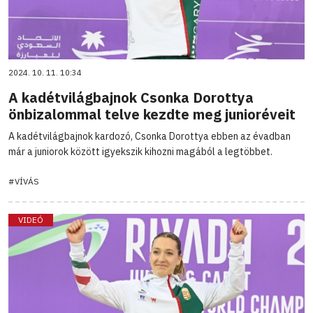
2024. 10. 11. 10:34
A kadétvilágbajnok Csonka Dorottya
önbizalommal telve kezdte meg junioréveit
A kadétvilágbajnok kardozó, Csonka Dorottya ebben az évadban
már a juniorok között igyekszik kihozni magából a legtöbbet.
#VÍVÁS
VIDEÓ