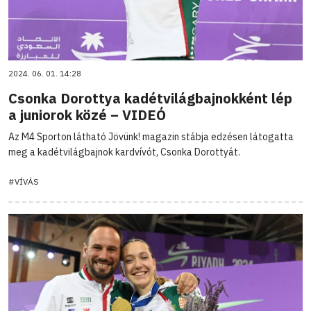
2024. 06. 01. 14:28
Csonka Dorottya kadétvilágbajnokként lép
a juniorok közé – VIDEÓ
Az M4 Sporton látható Jövünk! magazin stábja edzésen látogatta
meg a kadétvilágbajnok kardvívót, Csonka Dorottyát.
#VÍVÁS