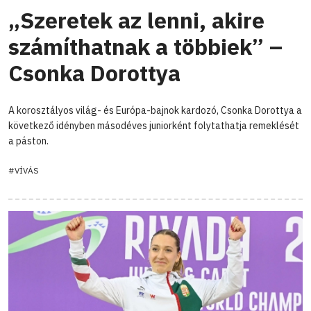
„Szeretek az lenni, akire
számíthatnak a többiek” –
Csonka Dorottya
A korosztályos világ- és Európa-bajnok kardozó, Csonka Dorottya a
következő idényben másodéves juniorként folytathatja remeklését
a páston.
#VÍVÁS