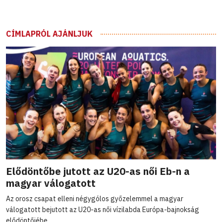
CÍMLAPRÓL AJÁNLJUK
Elődöntőbe jutott az U20-as női Eb-n a
magyar válogatott
Az orosz csapat elleni négygólos győzelemmel a magyar
válogatott bejutott az U20-as női vízilabda Európa-bajnokság
elődöntőjébe.