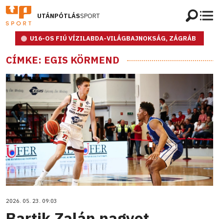
UTÁNPÓTLÁS
SPORT
U16-OS FIÚ VÍZILABDA-VILÁGBAJNOKSÁG, ZÁGRÁB
CÍMKE: EGIS KÖRMEND
2026. 05. 23. 09:03
Bartik Zalán nagyot