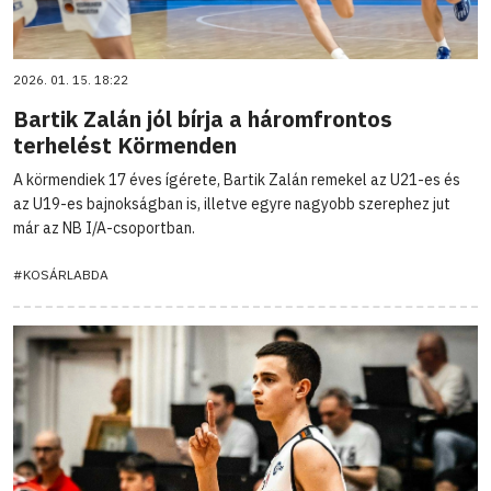
2026. 01. 15. 18:22
Bartik Zalán jól bírja a háromfrontos
terhelést Körmenden
A körmendiek 17 éves ígérete, Bartik Zalán remekel az U21-es és
az U19-es bajnokságban is, illetve egyre nagyobb szerephez jut
már az NB I/A-csoportban.
#KOSÁRLABDA