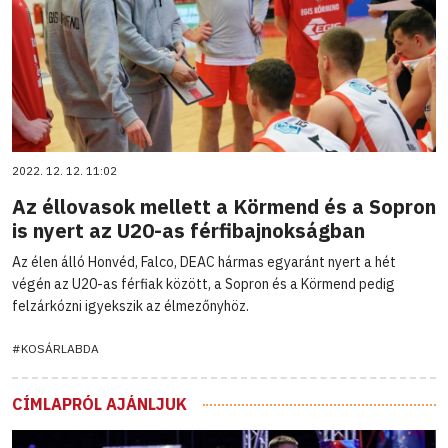
2022. 12. 12. 11:02
Az éllovasok mellett a Körmend és a Sopron
is nyert az U20-as férfibajnokságban
Az élen álló Honvéd, Falco, DEAC hármas egyaránt nyert a hét
végén az U20-as férfiak között, a Sopron és a Körmend pedig
felzárkózni igyekszik az élmezőnyhöz.
#KOSÁRLABDA
CÍMLAPRÓL AJÁNLJUK