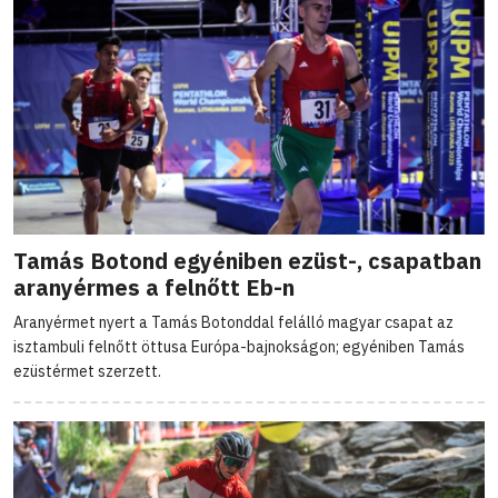
Tamás Botond egyéniben ezüst-, csapatban
aranyérmes a felnőtt Eb-n
Aranyérmet nyert a Tamás Botonddal felálló magyar csapat az
isztambuli felnőtt öttusa Európa-bajnokságon; egyéniben Tamás
ezüstérmet szerzett.