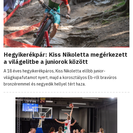
Hegyikerékpár: Kiss Nikoletta megérkezett
a világelitbe a juniorok között
A 18 éves hegyikerékpáros, Kiss Nikoletta előbb junior-
világkupafutamot nyert, majd a korosztályos Eb-ről bravúros
bronzéremmel és negyedik hellyel tért haza.