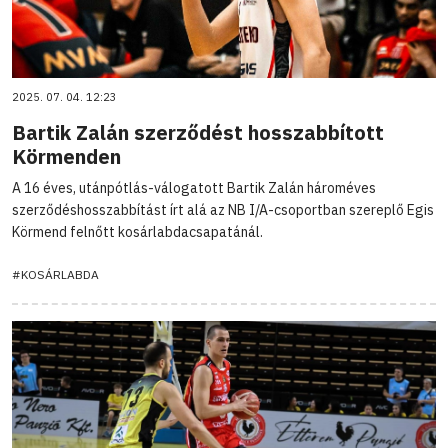
2025. 07. 04. 12:23
Bartik Zalán szerződést hosszabbított
Körmenden
A 16 éves, utánpótlás-válogatott Bartik Zalán hároméves
szerződéshosszabbítást írt alá az NB I/A-csoportban szereplő Egis
Körmend felnőtt kosárlabdacsapatánál.
#KOSÁRLABDA