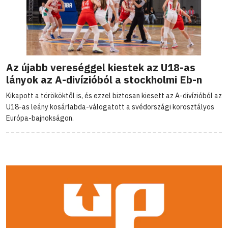
Az újabb vereséggel kiestek az U18-as
lányok az A-divízióból a stockholmi Eb-n
Kikapott a törököktől is, és ezzel biztosan kiesett az A-divízióból az
U18-as leány kosárlabda-válogatott a svédországi korosztályos
Európa-bajnokságon.