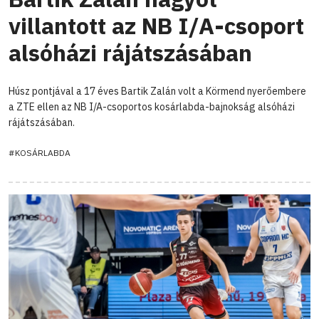
villantott az NB I/A-csoport
alsóházi rájátszásában
Húsz pontjával a 17 éves Bartik Zalán volt a Körmend nyerőembere
a ZTE ellen az NB I/A-csoportos kosárlabda-bajnokság alsóházi
rájátszásában.
#KOSÁRLABDA