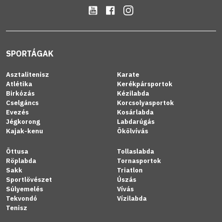
SPORTÁGAK
Asztalitenisz
Karate
Atlétika
Kerékpársportok
Birkózás
Kézilabda
Cselgáncs
Korcsolyasportok
Evezés
Kosárlabda
Jégkorong
Labdarúgás
Kajak-kenu
Ökölvívás
Öttusa
Tollaslabda
Röplabda
Tornasportok
Sakk
Triatlon
Sportlövészet
Úszás
Súlyemelés
Vívás
Tekvondó
Vízilabda
Tenisz