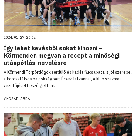
2024. 01. 27. 20:02
Így lehet kevésből sokat kihozni –
Körmenden megvan a recept a minőségi
utánpótlás-nevelésre
A Körmendi Törpördögök serdülő és kadét fiúcsapata is jól szerepel
a korosztályos bajnokságban; Érsek Istvánnal, a klub szakmai
vezetőjével beszélgettünk.
#KOSÁRLABDA