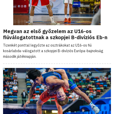
Megvan az első győzelem az U16-os
fiúválogatottnak a szkopjei B-divíziós Eb-n
Tizenkét ponttal legyőzte az osztrákokat az U16-os fiú
kosárlabda-válogatott a szkopjei B-divíziós Európa-bajnokság
második játéknapján.