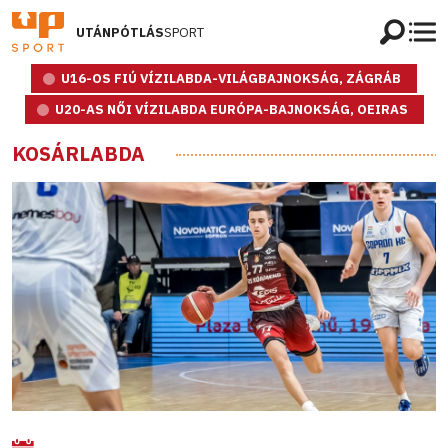
UTÁNPÓTLÁS
SPORT
U16-OS FIÚ VÍZILABDA-VILÁGBAJNOKSÁG, ZÁGRÁB
U20-AS NŐI VÍZILABDA EURÓPA-BAJNOKSÁG, OEIRAS
KOSÁRLABDA