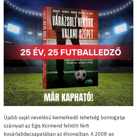
Újabb saját nevelésű kiemelkedő tehetség bontogatja
szárnyait az Egis Körmend felnőtt férfi
kosárlabdacsapatában az élvonalban. A 2008-as