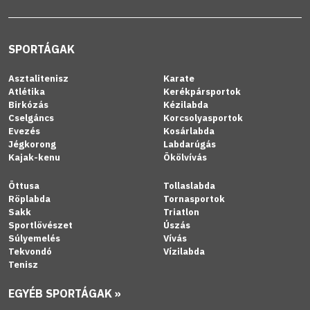
SPORTÁGAK
Asztalitenisz
Karate
Atlétika
Kerékpársportok
Birkózás
Kézilabda
Cselgáncs
Korcsolyasportok
Evezés
Kosárlabda
Jégkorong
Labdarúgás
Kajak-kenu
Ökölvívás
Öttusa
Tollaslabda
Röplabda
Tornasportok
Sakk
Triatlon
Sportlövészet
Úszás
Súlyemelés
Vívás
Tekvondó
Vízilabda
Tenisz
EGYÉB SPORTÁGAK »