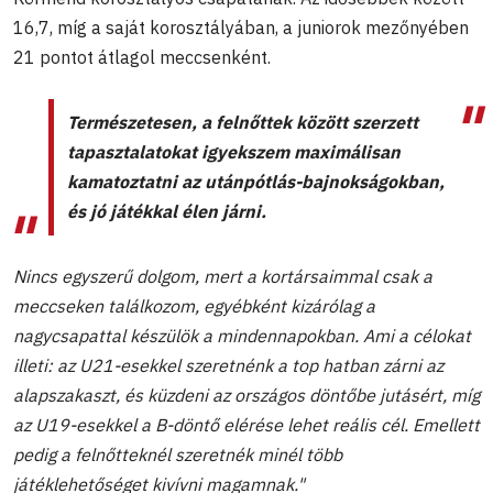
16,7, míg a saját korosztályában, a juniorok mezőnyében
21 pontot átlagol meccsenként.
Természetesen, a felnőttek között szerzett
tapasztalatokat igyekszem maximálisan
kamatoztatni az utánpótlás-bajnokságokban,
és jó játékkal élen járni.
Nincs egyszerű dolgom, mert a kortársaimmal csak a
meccseken találkozom, egyébként kizárólag a
nagycsapattal készülök a mindennapokban. Ami a célokat
illeti: az U21-esekkel szeretnénk a top hatban zárni az
alapszakaszt, és küzdeni az országos döntőbe jutásért, míg
az U19-esekkel a B-döntő elérése lehet reális cél. Emellett
pedig a felnőtteknél szeretnék minél több
játéklehetőséget kivívni magamnak."