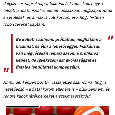
dolgozni és napról napra fejlődni. Azt tudni kell, hogy a
felnőttcsapatunknál az elmúlt időszakban megszaparodtak
a sérülések, és annak is volt köszönhető, hogy hirtelen
több szerepet kaptam.
Be kellett szállnom, próbáltam meghálálni a
bizalmat, és élni a lehetőséggel. Fizikálisan
van még jócskán lemaradásom a profikhoz
képest, de igyekszem azt gyorsasággal és
fiatalos lendülettel kompenzálni.
Az mindenképpen pozitív visszajelzés számomra, hogy a
vezetőedző – a fiatal korom ellenére is – bízik bennem, és
rendre kapok játékperceket a szakmai stábtól."