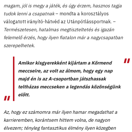
magam, jól is megy a játék, és úgy érzem, hasznos tagja
tudok lenni a csapatnak
– mondta a korosztályos
válogatott irányító-hátvéd az Utánpótlássportnak. –
Természetesen, hatalmas megtiszteltetés és igazán
felemelő érzés, hogy ilyen fiatalon már a nagycsapatban
szerepelhetek.
Amikor kisgyerekként kijártam a Körmend
meccseire, az volt az álmom, hogy egy nap
majd én is az A-csoportban játszhassak
teltházas meccseken a legendás közönségünk
előtt.
Az, hogy ez számomra már ilyen hamar megadathat a
karrieremben, korántsem hittem volna, de nagyon
élvezem; tényleg fantasztikus élmény ilyen közegben