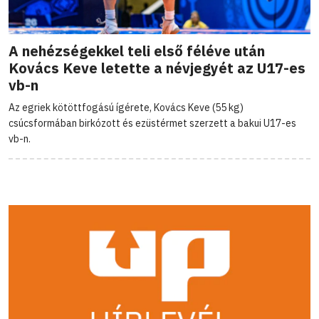
A nehézségekkel teli első féléve után
Kovács Keve letette a névjegyét az U17-es
vb-n
Az egriek kötöttfogású ígérete, Kovács Keve (55 kg)
csúcsformában birkózott és ezüstérmet szerzett a bakui U17-es
vb-n.