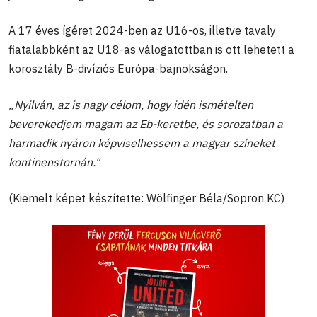
A 17 éves ígéret 2024-ben az U16-os, illetve tavaly
fiatalabbként az U18-as válogatottban is ott lehetett a
korosztály B-divíziós Európa-bajnokságon.
„Nyilván, az is nagy célom, hogy idén ismételten
beverekedjem magam az Eb-keretbe, és sorozatban a
harmadik nyáron képviselhessem a magyar színeket
kontinenstornán."
(Kiemelt képet készítette: Wölfinger Béla/Sopron KC)