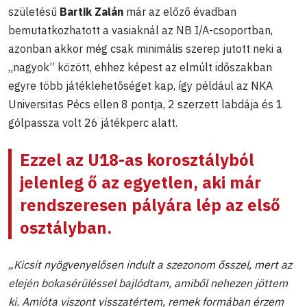
születésű
Bartik Zalán
már az előző évadban
bemutatkozhatott a vasiaknál az NB I/A-csoportban,
azonban akkor még csak minimális szerep jutott neki a
„nagyok” között, ehhez képest az elmúlt időszakban
egyre több játéklehetőséget kap, így például az NKA
Universitas Pécs ellen 8 pontja, 2 szerzett labdája és 1
gólpassza volt 26 játékperc alatt.
Ezzel az U18-as korosztályból
jelenleg ő az egyetlen, aki már
rendszeresen pályára lép az első
osztályban.
„Kicsit nyögvenyelősen indult a szezonom ősszel, mert az
elején bokasérüléssel bajlódtam, amiből nehezen jöttem
ki. Amióta viszont visszatértem, remek formában érzem