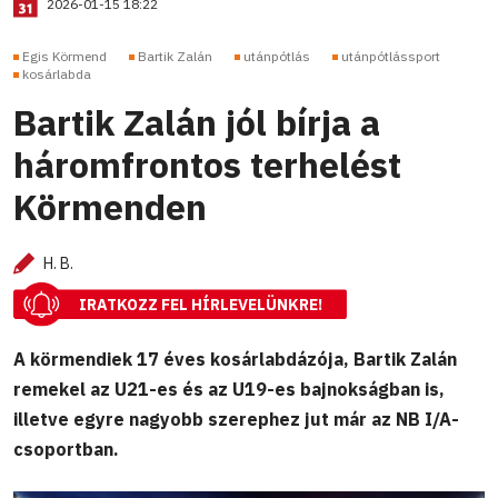
2026-01-15 18:22
Egis Körmend
Bartik Zalán
utánpótlás
utánpótlássport
kosárlabda
Bartik Zalán jól bírja a
háromfrontos terhelést
Körmenden
H. B.
IRATKOZZ FEL HÍRLEVELÜNKRE!
A körmendiek 17 éves kosárlabdázója, Bartik Zalán
remekel az U21-es és az U19-es bajnokságban is,
illetve egyre nagyobb szerephez jut már az NB I/A-
csoportban.