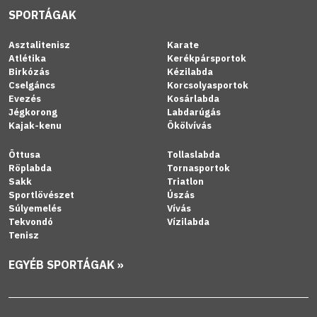
SPORTÁGAK
Asztalitenisz
Karate
Atlétika
Kerékpársportok
Birkózás
Kézilabda
Cselgáncs
Korcsolyasportok
Evezés
Kosárlabda
Jégkorong
Labdarúgás
Kajak-kenu
Ökölvívás
Öttusa
Tollaslabda
Röplabda
Tornasportok
Sakk
Triatlon
Sportlövészet
Úszás
Súlyemelés
Vívás
Tekvondó
Vízilabda
Tenisz
EGYÉB SPORTÁGAK »