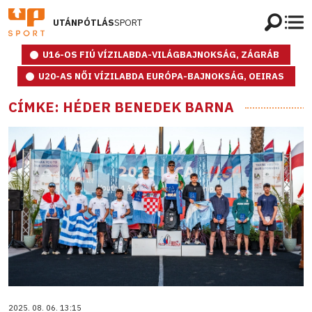
UTÁNPÓTLÁS
SPORT
U16-OS FIÚ VÍZILABDA-VILÁGBAJNOKSÁG, ZÁGRÁB
U20-AS NŐI VÍZILABDA EURÓPA-BAJNOKSÁG, OEIRAS
CÍMKE: HÉDER BENEDEK BARNA
2025. 08. 06. 13:15