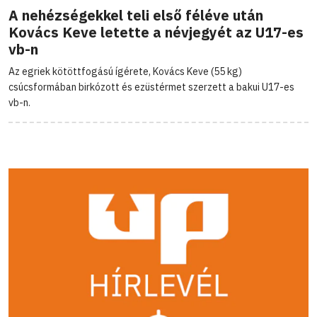
A nehézségekkel teli első féléve után
Kovács Keve letette a névjegyét az U17-es
vb-n
Az egriek kötöttfogású ígérete, Kovács Keve (55 kg)
csúcsformában birkózott és ezüstérmet szerzett a bakui U17-es
vb-n.