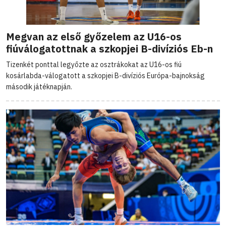
Megvan az első győzelem az U16-os
fiúválogatottnak a szkopjei B-divíziós Eb-n
Tizenkét ponttal legyőzte az osztrákokat az U16-os fiú
kosárlabda-válogatott a szkopjei B-divíziós Európa-bajnokság
második játéknapján.