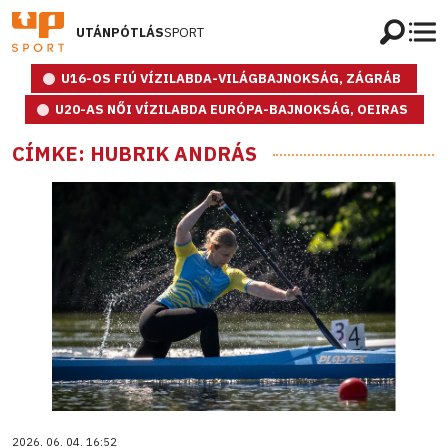
UTÁNPÓTLÁS
SPORT
U16-OS FIÚ VÍZILABDA-VILÁGBAJNOKSÁG, ZÁGRÁB
U20-AS NŐI VÍZILABDA EURÓPA-BAJNOKSÁG, OEIRAS
CÍMKE: HUBRIK ANDRÁS
2026. 06. 04. 16:52