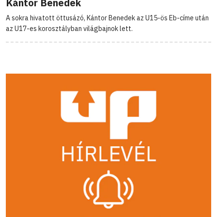
Kántor Benedek
A sokra hivatott öttusázó, Kántor Benedek az U15-ös Eb-címe után
az U17-es korosztályban világbajnok lett.