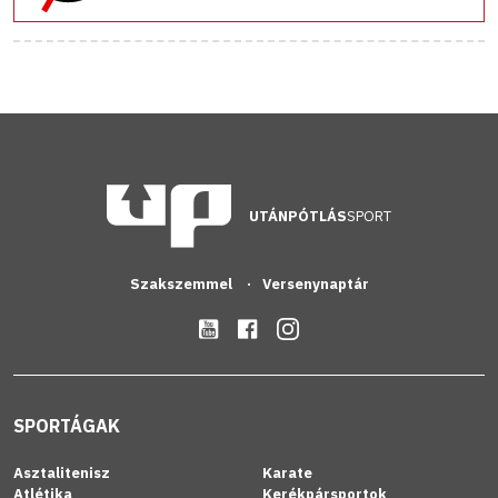
UTÁNPÓTLÁS
SPORT
Szakszemmel
Versenynaptár
SPORTÁGAK
Asztalitenisz
Karate
Atlétika
Kerékpársportok