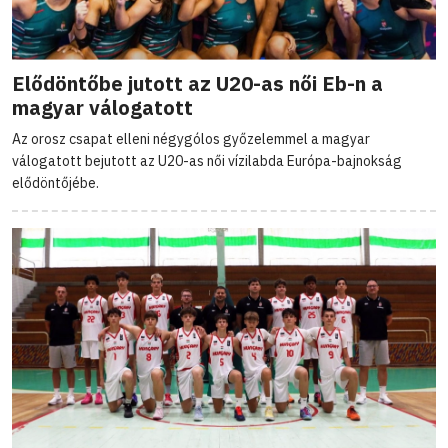
Elődöntőbe jutott az U20-as női Eb-n a
magyar válogatott
Az orosz csapat elleni négygólos győzelemmel a magyar
válogatott bejutott az U20-as női vízilabda Európa-bajnokság
elődöntőjébe.