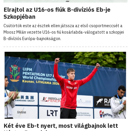
Elrajtol az U16-os fiúk B-divíziós Eb-je
Szkopjéban
Csütörtök este az észtek ellen játssza az első csoportmeccsét a
Moosz Milán vezette U16-os fiú kosárlabda-válogatott a szkopjei
B-dívíziós Európa-bajnokságon.
Két éve Eb-t nyert, most világbajnok lett