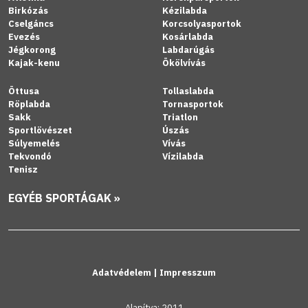
Birkózás
Kézilabda
Cselgáncs
Korcsolyasportok
Evezés
Kosárlabda
Jégkorong
Labdarúgás
Kajak-kenu
Ökölvívás
Öttusa
Tollaslabda
Röplabda
Tornasportok
Sakk
Triatlon
Sportlövészet
Úszás
Súlyemelés
Vívás
Tekvondó
Vízilabda
Tenisz
EGYÉB SPORTÁGAK »
Adatvédelem
|
Impresszum
Alapítva: 2011