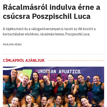
Rácalmásról indulva érne a
csúcsra Poszpischil Luca
A tájékoztató és a válogatóversenyen is tarolt az ifik között a
korosztályban elsőéves, rácalmási kenus, Poszpischil Luca.
#KAJAK-KENU
CÍMLAPRÓL AJÁNLJUK