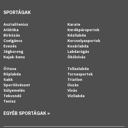
SPORTÁGAK
Asztalitenisz
Karate
Atlétika
Kerékpársportok
Birkózás
Kézilabda
Cselgáncs
Korcsolyasportok
Evezés
Kosárlabda
Jégkorong
Labdarúgás
Kajak-kenu
Ökölvívás
Öttusa
Tollaslabda
Röplabda
Tornasportok
Sakk
Triatlon
Sportlövészet
Úszás
Súlyemelés
Vívás
Tekvondó
Vízilabda
Tenisz
EGYÉB SPORTÁGAK »