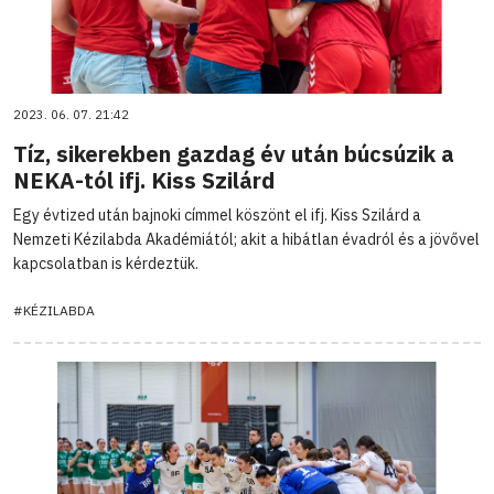
2023. 06. 07. 21:42
Tíz, sikerekben gazdag év után búcsúzik a
NEKA-tól ifj. Kiss Szilárd
Egy évtized után bajnoki címmel köszönt el ifj. Kiss Szilárd a
Nemzeti Kézilabda Akadémiától; akit a hibátlan évadról és a jövővel
kapcsolatban is kérdeztük.
#KÉZILABDA