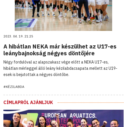
2023. 04. 19. 21:25
A hibátlan NEKA már készülhet az U17-es
leánybajnokság négyes döntőjére
Négy fordulóval az alapszakasz vége előtt a NEKA U17-es,
hibátlan mérleggel álló leány kézilabdacsapata mellett az U19-
esek is bejutottak a négyes döntőbe.
#KÉZILABDA
CÍMLAPRÓL AJÁNLJUK