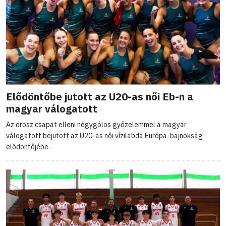
Elődöntőbe jutott az U20-as női Eb-n a
magyar válogatott
Az orosz csapat elleni négygólos győzelemmel a magyar
válogatott bejutott az U20-as női vízilabda Európa-bajnokság
elődöntőjébe.