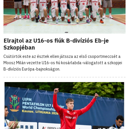
Elrajtol az U16-os fiúk B-divíziós Eb-je
Szkopjéban
Csütörtök este az észtek ellen játssza az első csoportmeccsét a
Moosz Milán vezette U16-os fiú kosárlabda-válogatott a szkopjei
B-dívíziós Európa-bajnokságon.