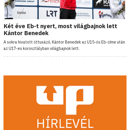
Két éve Eb-t nyert, most világbajnok lett
Kántor Benedek
A sokra hivatott öttusázó, Kántor Benedek az U15-ös Eb-címe után
az U17-es korosztályban világbajnok lett.