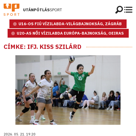
UTÁNPÓTLÁS
SPORT
U16-OS FIÚ VÍZILABDA-VILÁGBAJNOKSÁG, ZÁGRÁB
U20-AS NŐI VÍZILABDA EURÓPA-BAJNOKSÁG, OEIRAS
CÍMKE: IFJ. KISS SZILÁRD
2026. 05. 21. 19:20