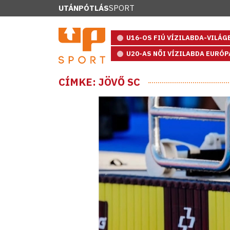
UTÁNPÓTLÁS
SPORT
U16-OS FIÚ VÍZILABDA-VILÁ
U20-AS NŐI VÍZILABDA EURÓ
CÍMKE: JÖVŐ SC