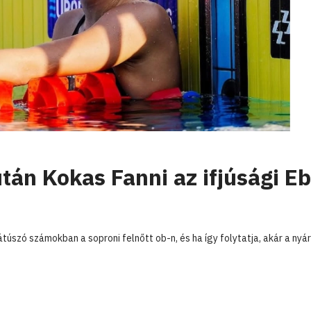
tán Kokas Fanni az ifjúsági E
túszó számokban a soproni felnőtt ob-n, és ha így folytatja, akár a nyár