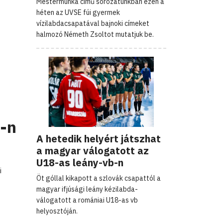
Mestermunka című sorozatunkban ezen a
héten az UVSE fúi gyermek
vízilabdacsapatával bajnoki címeket
halmozó Németh Zsoltot mutatjuk be.
b-n
A hetedik helyért játszhat
a magyar válogatott az
U18-as leány-vb-n
i
Öt góllal kikapott a szlovák csapattól a
magyar ifjúsági leány kézilabda-
válogatott a romániai U18-as vb
helyosztóján.