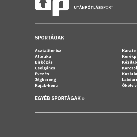
UTÁNPÓTLÁS
SPORT
SPORTÁGAK
Asztalitenisz
Karate
Atlétika
Kerékp
Birkózás
Kézila
Cselgáncs
Korcso
Evezés
Kosárl
Jégkorong
Labdar
Kajak-kenu
Ökölvív
EGYÉB SPORTÁGAK »