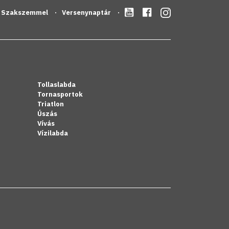
Szakszemmel
Versenynaptár
Tollaslabda
Tornasportok
Triatlon
Úszás
Vívás
Vízilabda