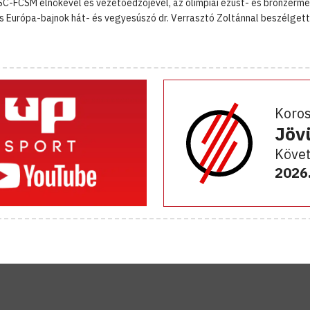
SC-FCSM elnökével és vezetőedzőjével, az olimpiai ezüst- és bronzérme
és Európa-bajnok hát- és vegyesúszó dr. Verrasztó Zoltánnal beszélgett
Koro
Jöv
Követ
2026.