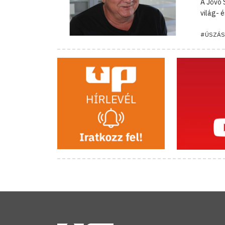
A Jövő 
világ- 
#ÚSZÁS