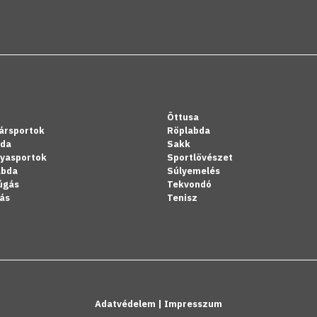
Öttusa
ársportok
Röplabda
bda
Sakk
lyasportok
Sportlövészet
abda
Súlyemelés
úgás
Tekvondó
ás
Tenisz
Adatvédelem
|
Impresszum