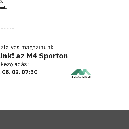
s,
ünk.
sztályos magazinunk
ünk! az M4 Sporton
kező adás:
 08. 02. 07:30