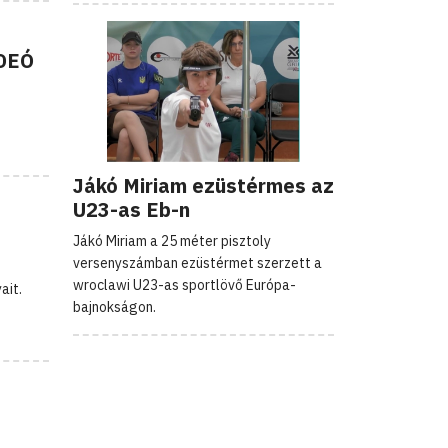
IDEÓ
Jákó Miriam ezüstérmes az
U23-as Eb-n
Jákó Miriam a 25 méter pisztoly
versenyszámban ezüstérmet szerzett a
wroclawi U23-as sportlövő Európa-
ait.
bajnokságon.