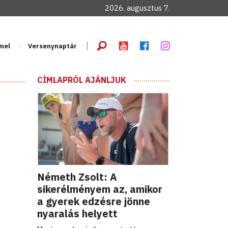
2026. augusztus 7.
mel
Versenynaptár
CÍMLAPRÓL AJÁNLJUK
Németh Zsolt: A
sikerélményem az, amikor
a gyerek edzésre jönne
nyaralás helyett