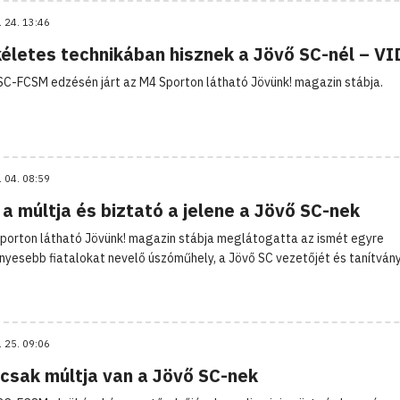
. 24. 13:46
kéletes technikában hisznek a Jövő SC-nél – V
SC-FCSM edzésén járt az M4 Sporton látható Jövünk! magazin stábja.
. 04. 08:59
a múltja és biztató a jelene a Jövő SC-nek
porton látható Jövünk! magazin stábja meglátogatta az ismét egyre
yesebb fiatalokat nevelő úszóműhely, a Jövő SC vezetőjét és tanítvány
. 25. 09:06
csak múltja van a Jövő SC-nek