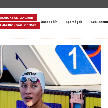
GBAJNOKSÁG, ZÁGRÁB
Összes hír
Sportágak
Szakszem
PA-BAJNOKSÁG, OEIRAS