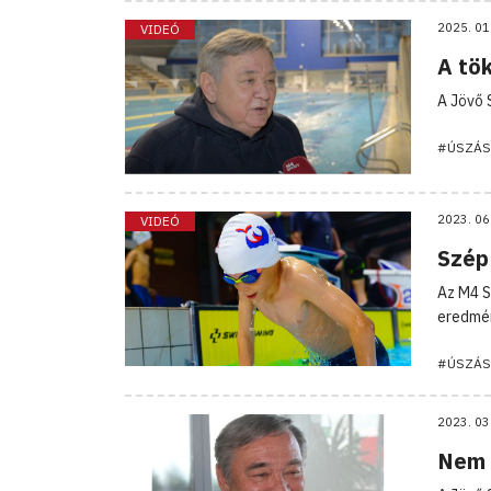
2025. 01
VIDEÓ
A tö
A Jövő 
#ÚSZÁS
2023. 06
VIDEÓ
Szép 
Az M4 S
eredmén
#ÚSZÁS
2023. 03
Nem 