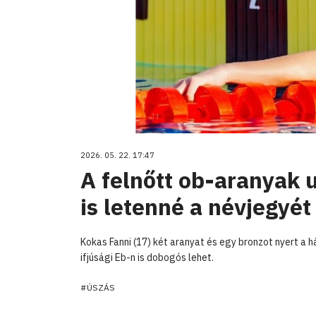
2026. 05. 22. 17:47
A felnőtt ob-aranyak u
is letenné a névjegyét
Kokas Fanni (17) két aranyat és egy bronzot nyert a há
ifjúsági Eb-n is dobogós lehet.
#ÚSZÁS