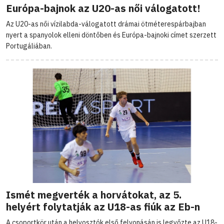
Európa-bajnok az U20-as női válogatott!
Az U20-as női vízilabda-válogatott drámai ötméterespárbajban
nyert a spanyolok elleni döntőben és Európa-bajnoki címet szerzett
Portugáliában.
Ismét megverték a horvátokat, az 5.
helyért folytatják az U18-as fiúk az Eb-n
A csoportkör után a helyosztók első felvonásán is legyőzte az U18-