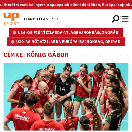
el nyert a spanyolok elleni döntőben, Európa-bajnok az U20-as női v
UTÁNPÓTLÁS
SPORT
U16-OS FIÚ VÍZILABDA-VILÁGBAJNOKSÁG, ZÁGRÁB
U20-AS NŐI VÍZILABDA EURÓPA-BAJNOKSÁG, OEIRAS
CÍMKE: KŐNIG GÁBOR