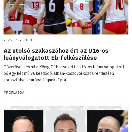
2025. 06. 23. 19:16
Az utolsó szakaszához ért az U16-os
leányválogatott Eb-felkészülése
Gőzerővel készül a Kőnig Gábor vezette U16-os leány válogatott a
bő egy hét múlva kezdődő, albán-koszovói közös rendezésű
korosztályos Európa-bajnokságra.
#RÖPLABDA