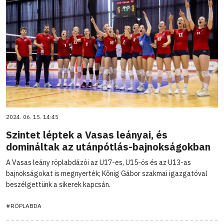
2024. 06. 15. 14:45
Szintet léptek a Vasas leányai, és
domináltak az utánpótlás-bajnokságokban
A Vasas leány röplabdázói az U17-es, U15-ös és az U13-as
bajnokságokat is megnyerték; Kőnig Gábor szakmai igazgatóval
beszélgettünk a sikerek kapcsán.
#RÖPLABDA