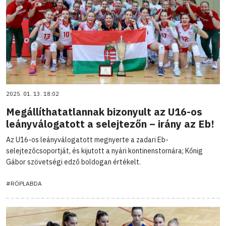
2025. 01. 13. 18:02
Megállíthatatlannak bizonyult az U16-os
leányválogatott a selejtezőn – irány az Eb!
Az U16-os leányválogatott megnyerte a zadari Eb-
selejtezőcsoportját, és kijutott a nyári kontinenstornára; Kőnig
Gábor szövetségi edző boldogan értékelt.
#RÖPLABDA