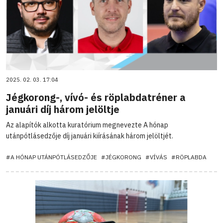
2025. 02. 03. 17:04
Jégkorong-, vívó- és röplabdatréner a
januári díj három jelöltje
Az alapítók alkotta kuratórium megnevezte A hónap
utánpótlásedzője díj januári kiírásának három jelöltjét.
#A HÓNAP UTÁNPÓTLÁSEDZŐJE
#JÉGKORONG
#VÍVÁS
#RÖPLABDA