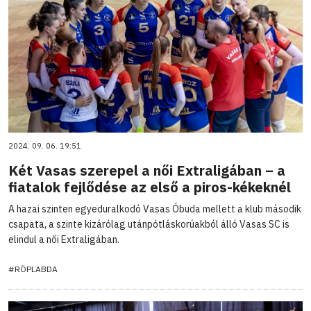
2024. 09. 06. 19:51
Két Vasas szerepel a női Extraligában – a
fiatalok fejlődése az első a piros-kékeknél
A hazai szinten egyeduralkodó Vasas Óbuda mellett a klub második
csapata, a szinte kizárólag utánpótláskorúakból álló Vasas SC is
elindul a női Extraligában.
#RÖPLABDA