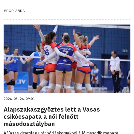
#RÖPLABDA
2024. 03. 26. 09:01
Alapszakaszgyőztes lett a Vasas
csikócsapata a női felnőtt
másodosztályban
A Vasas kizárólag utánpótláskorúakból álló második csapata