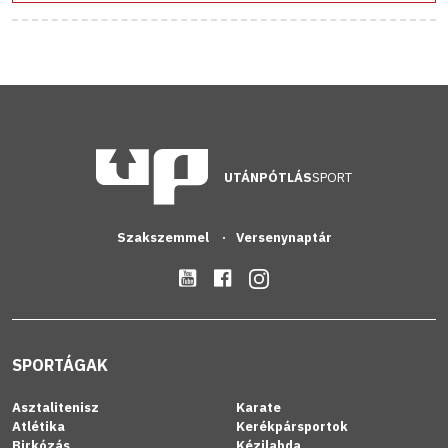
UTÁNPÓTLÁS
SPORT
Szakszemmel
Versenynaptár
SPORTÁGAK
Asztalitenisz
Karate
Atlétika
Kerékpársportok
Birkózás
Kézilabda