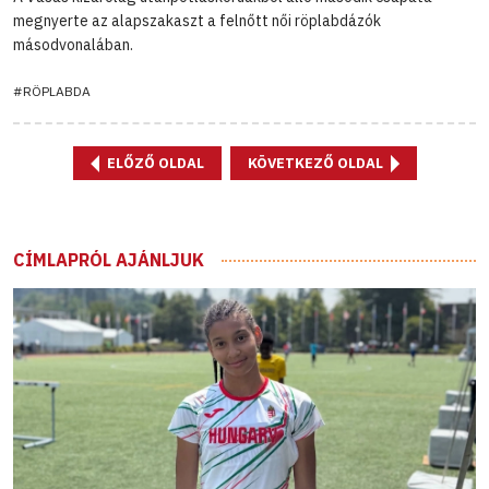
megnyerte az alapszakaszt a felnőtt női röplabdázók
másodvonalában.
#RÖPLABDA
ELŐZŐ OLDAL
KÖVETKEZŐ OLDAL
CÍMLAPRÓL AJÁNLJUK