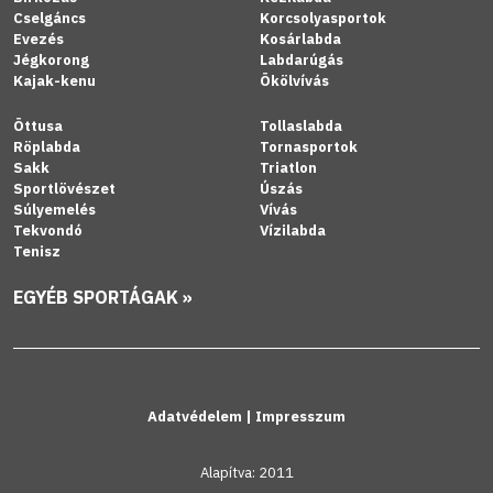
Cselgáncs
Korcsolyasportok
Evezés
Kosárlabda
Jégkorong
Labdarúgás
Kajak-kenu
Ökölvívás
Öttusa
Tollaslabda
Röplabda
Tornasportok
Sakk
Triatlon
Sportlövészet
Úszás
Súlyemelés
Vívás
Tekvondó
Vízilabda
Tenisz
EGYÉB SPORTÁGAK »
Adatvédelem
|
Impresszum
Alapítva: 2011