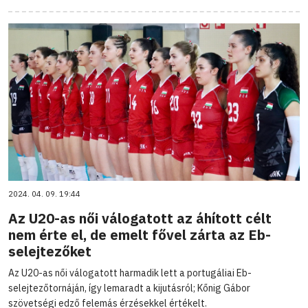
2024. 04. 09. 19:44
Az U20-as női válogatott az áhított célt
nem érte el, de emelt fővel zárta az Eb-
selejtezőket
Az U20-as női válogatott harmadik lett a portugáliai Eb-
selejtezőtornáján, így lemaradt a kijutásról; Kőnig Gábor
szövetségi edző felemás érzésekkel értékelt.