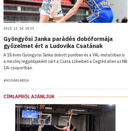
2022. 11. 14. 18:35
Gyöngyösi Janka parádés dobóformája
győzelmet ért a Ludovika Csatának
A 18 éves Gyöngyösi Janka dobott pontban és a VAL-mutatóban is
a mezőny legjobbjaként zárt a Csata színeiben a Cegléd ellen az NB
I/A-csoportban.
#KOSÁRLABDA
CÍMLAPRÓL AJÁNLJUK