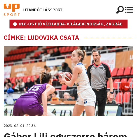
UTÁNPÓTLÁS
SPORT
U16-OS FIÚ VÍZILABDA-VILÁGBAJNOKSÁG, ZÁGRÁB
CÍMKE: LUDOVIKA CSATA
2023. 02. 01. 20:36
Gábor Lili egyszerre három