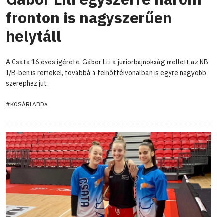
fronton is nagyszerűen
helytáll
A Csata 16 éves ígérete, Gábor Lili a juniorbajnokság mellett az NB
I/B-ben is remekel, továbbá a felnőttélvonalban is egyre nagyobb
szerephez jut.
#KOSÁRLABDA