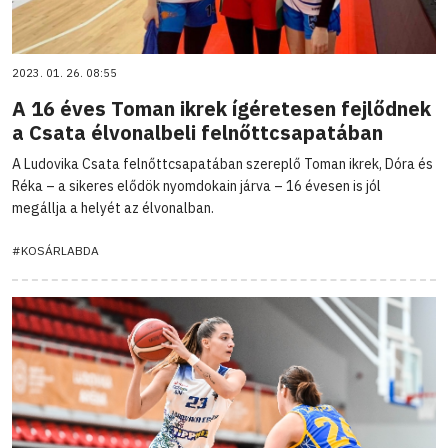
2023. 01. 26. 08:55
A 16 éves Toman ikrek ígéretesen fejlődnek
a Csata élvonalbeli felnőttcsapatában
A Ludovika Csata felnőttcsapatában szereplő Toman ikrek, Dóra és
Réka – a sikeres elődök nyomdokain járva – 16 évesen is jól
megállja a helyét az élvonalban.
#KOSÁRLABDA