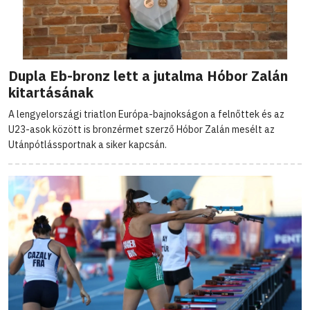
Dupla Eb-bronz lett a jutalma Hóbor Zalán
kitartásának
A lengyelországi triatlon Európa-bajnokságon a felnőttek és az
U23-asok között is bronzérmet szerző Hóbor Zalán mesélt az
Utánpótlássportnak a siker kapcsán.