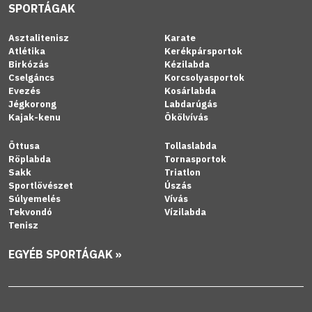
SPORTÁGAK
Asztalitenisz
Karate
Atlétika
Kerékpársportok
Birkózás
Kézilabda
Cselgáncs
Korcsolyasportok
Evezés
Kosárlabda
Jégkorong
Labdarúgás
Kajak-kenu
Ökölvívás
Öttusa
Tollaslabda
Röplabda
Tornasportok
Sakk
Triatlon
Sportlövészet
Úszás
Súlyemelés
Vívás
Tekvondó
Vízilabda
Tenisz
EGYÉB SPORTÁGAK »